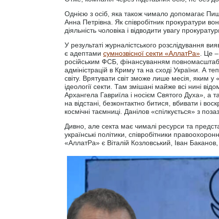
Однією з осіб, яка також чимало допомагає Пи
Анна Петрівна. Як співробітник прокуратури во
діяльність чоловіка і відводити увагу прокуратур
У результаті журналістського розслідування ви
є адептами
сумнозвісної секти «АллатРа»
. Це 
російським ФСБ, фінансуванням повномасштабн
адміністрацій в Криму та на сході України. А те
світу. Врятувати світ зможе лише месія, яким у
ідеології секти. Там змішані майже всі нині від
Архангела Гавриїла і носієм Святого Духа», а так
на відстані, безконтактно битися, вбивати і вос
космічні таємниці. Данілов «спілкується» з по
Дивно, але секта має чималі ресурси та представ
українські політики, співробітники правоохоронн
«АллатРа» є Віталій Козловський, Іван Баканов