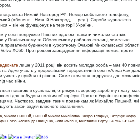
сором.
нець міста Нижній Новгород РФ. Номер мобільного телефону,
ський (абонент – Нижній Новгород, — ред.). Спроби журналістів
ся – він не функціонує на території України.
кам у секті подружжю Пишних вдалося нажити чималих статків.
ири у Подільському та Оболонському районах столиці, земельна
 та приватним будинком в курортному Очакові Миколаївської області
 Volvo XC60. Про грошові заощадження інформації немає, проте
 адвоката
лише у 2011 році, він досить молода особа – має 40 повн
ають. Адже участь у проросійській терористичній секті «АллатРа» дал
и участь у прийнятті рішень. Саме оточення подружжя дає можливіс
під час війни.
ються повагою в суспільстві, отримують хорошу заробітну плату, ма
ості для побудови політичної кар’єри. Проте в Україні ця професія
івцями. Частково, завдяки таким правникам як Михайло Пишний, які
рушують закон задля власного збагачення.
ка
Михаил Пышный
Пышный Михаил Михайлович
Федор Татарчук
Татарчук Федор
дан-Плаза
Александр Онищенко
Сеил компани
Константин Бортун
АРМА
СЕТАМ