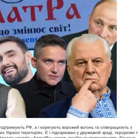
о підтримують РФ, а і корегують ворожий вогонь та співпрацюють з
их Україні територіях. Є і підозрювані у державній зраді, тероризмі 
Чимало адептів «АллатРа» мають російське громадянство, бізнес в