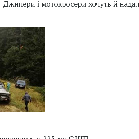
. Джипери і мотокросери хочуть й надал
і ненависть у 225-му ОШП