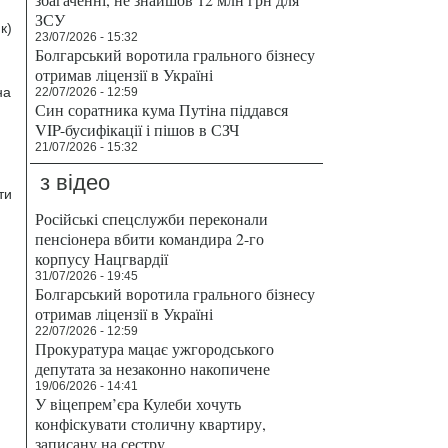
ЗСУ
к)
23/07/2026 - 15:32
Болгарський воротила грального бізнесу
отримав ліцензії в Україні
на
22/07/2026 - 12:59
Син соратника кума Путіна піддався
VIP-бусифікації і пішов в СЗЧ
21/07/2026 - 15:32
з відео
ти
Російські спецслужби переконали
пенсіонера вбити командира 2-го
корпусу Нацгвардії
31/07/2026 - 19:45
Болгарський воротила грального бізнесу
отримав ліцензії в Україні
22/07/2026 - 12:59
Прокуратура мацає ужгородського
депутата за незаконно накопичене
19/06/2026 - 14:41
У віцепрем’єра Кулеби хочуть
конфіскувати столичну квартиру,
записану на сестру