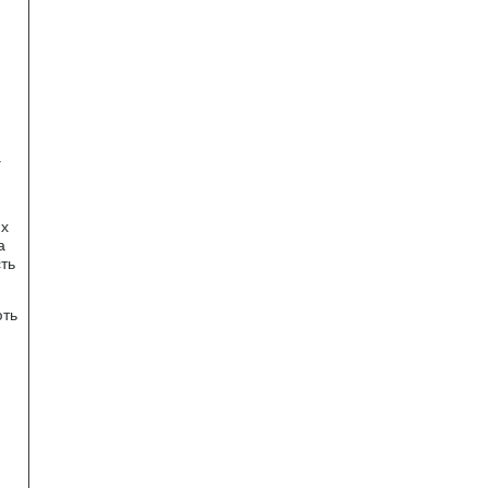
.
их
а
ть
ють