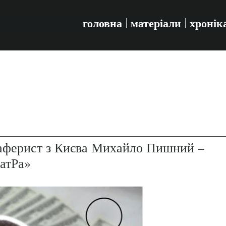
головна
матеріали
хронік
-аферист з Києва Михайло Пишний –
атРа»