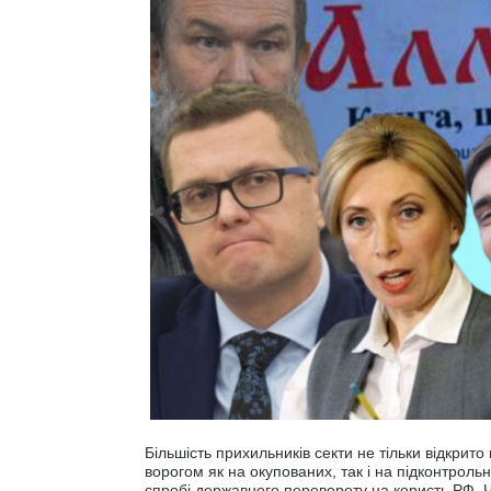
Більшість прихильників секти не тільки відкрит
ворогом як на окупованих, так і на підконтрольн
спробі державного перевороту на користь РФ. 