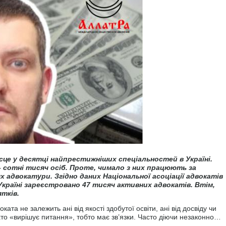
це у десятці найпрестижніших спеціальностей в Україні.
– сотні тисяч осіб. Проте, чимало з них працюють за
адвокатури. Згідно даних Національної асоціації адвокатів
 Україні зареєстровано 47 тисяч активних адвокатів. Втім,
ятків.
ата не залежить ані від якості здобутої освіти, ані від досвіду чи
 хто «вирішує питання», тобто має зв’язки. Часто діючи незаконно…