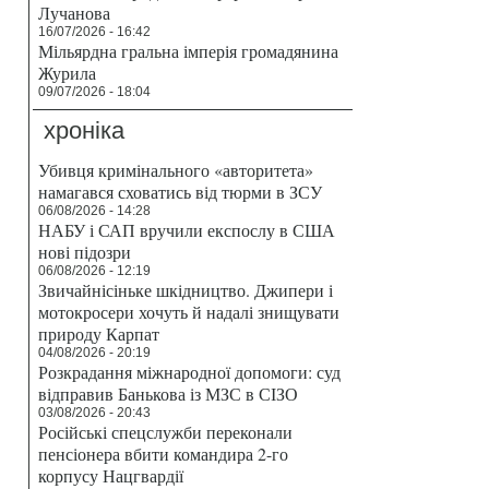
Лучанова
16/07/2026 - 16:42
Мільярдна гральна імперія громадянина
Журила
09/07/2026 - 18:04
хроніка
Убивця кримінального «авторитета»
намагався сховатись від тюрми в ЗСУ
06/08/2026 - 14:28
НАБУ і САП вручили експослу в США
нові підозри
06/08/2026 - 12:19
Звичайнісіньке шкідництво. Джипери і
мотокросери хочуть й надалі знищувати
природу Карпат
04/08/2026 - 20:19
Розкрадання міжнародної допомоги: суд
відправив Банькова із МЗС в СІЗО
03/08/2026 - 20:43
Російські спецслужби переконали
пенсіонера вбити командира 2-го
корпусу Нацгвардії