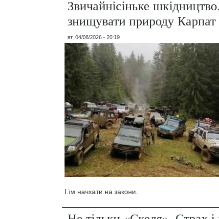
Звичайнісіньке шкідництво
знищувати природу Карпат
вт, 04/08/2026 - 20:19
І їм начхати на закони.
Не тільки «Скеля». Страх 