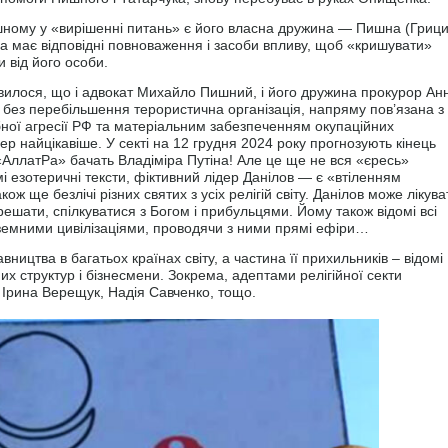
шному у «вирішенні питань» є його власна дружина — Пишна (Грици
на має відповідні повноваження і засоби впливу, щоб «кришувати»
и від його особи.
явилося, що і адвокат Михайло Пишний, і його дружина прокурор Ан
– без перебільшення терористична організація, напряму пов’язана з
ої агресії РФ та матеріальним забезпеченням окупаційних
пер найцікавіше. У секті на 12 грудня 2024 року прогнозують кінець
 «АллатРа» бачать Владіміра Путіна! Але це ще не вся «єресь»
омі езотеричні тексти, фіктивний лідер Данілов — є «втіленням
ож ще безлічі різних святих з усіх релігій світу. Данілов може лікува
крешати, спілкуватися з Богом і прибульцями. Йому також відомі всі
заземними цивілізаціями, проводячи з ними прямі ефіри…
ництва в багатьох країнах світу, а частина її прихильників – відомі
их структур і бізнесмени. Зокрема, адептами релігійної секти
, Ірина Верещук, Надія Савченко, тощо.