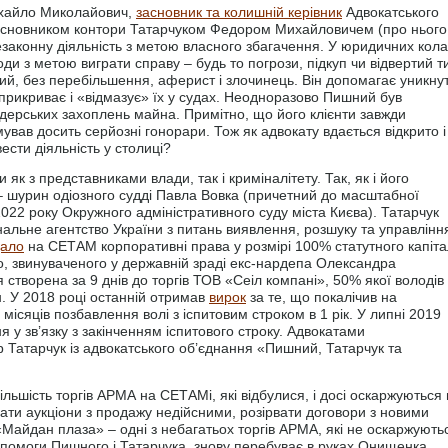
ихайло Миколайович,
засновник та колишній керівник
Адвокатського
 засновником контори Татарчуком Федором Михайловичем (про нього
незаконну діяльність з метою власного збагачення. У юридичних кол
ди з метою виграти справу – будь то погрози, підкуп чи відвертий т
ий, без перебільшення, аферист і злочинець. Він допомагає уникну
 прикриває і «відмазує» їх у судах. Неодноразово Пишний був
ерських захоплень майна. Примітно, що його клієнти завжди
вав досить серйозні гонорари. Тож як адвокату вдається відкрито і
ести діяльність у столиці?
 як з представниками влади, так і криміналітету. Так, як і його
 – шурин одіозного судді Павла Вовка (причетний до масштабної
 2022 року Окружного адміністративного суду міста Києва). Татарчук
ональне агентство України з питань виявлення, розшуку та управлінн
ало
на СЕТАМ корпоративні права у розмірі 100% статутного капіта
, звинуваченого у державній зраді екс-нардепа Олександра
створена за 9 днів до торгів ТОВ «Сеіл компані», 50% якої володів
. У 2018 році останній отримав
вирок
за те, що покалічив на
 місяців позбавлення волі з іспитовим строком в 1 рік. У липні 2019
я у зв’язку з закінченням іспитового строку. Адвокатами
Татарчук із адвокатського об’єднання «Пишний, Татарчук та
льшість торгів АРМА на СЕТАМі, які відбулися, і досі оскаржуються 
ати аукціони з продажу недійсними, розірвати договори з новими
айдан плаза» – одні з небагатьох торгів АРМА, які не оскаржують
допомоги Пишного і Татарчука, знову перебуває в руках Онищенка.