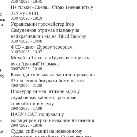
31/07/2026 - 19:45
Не тільки «Скеля». Страх і ненависть у
225-му ОШП
ах
31/07/2026 - 18:19
иск
Український гросмейстер Ігор
ти
Самуненков отримав відзнаку за
найкрасивіший хід на Titled Tuesday
31/07/2026 - 14:48
ФСБ «шиє» Дурову тероризм
31/07/2026 - 13:37
Михайло Ткач: за «Трухою» стирчать
вуха Арахамії і Єрмака
30/07/2026 - 13:49
я
Командир військової частини примусив
лу
83 підлеглих будувати йому маєток
29/07/2026 - 21:38
Прокурор знімав інтимне відео у
службовому кабінеті і розсилав
співробітницям суду
29/07/2026 - 17:09
НАБУ і САП пошукали у
ексвіцепрем’єрки незаконне збагачення
в
28/07/2026 - 19:48
Суддя, спійманий на незаконному
ся.
збагаченні, не знайшов 12 млн грн для