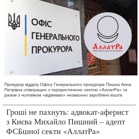
Прокурор відділу Офісу Генерального прокурора Пишна Анна
Петрівна співпрацює з терористичною сектою «АллатРа» та
разом з чоловіком «відмиває» незаконно зароблені кошти.
Гроші не пахнуть: адвокат-аферист
з Києва Михайло Пишний – адепт
ФСБшної секти «АллатРа»