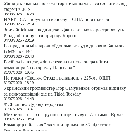
Убивця кримінального «авторитета» намагався сховатись від
тюрми в ЗСУ
06/08/2026 - 14:28
НАБУ і САП вручили експослу в США нові підозри
06/08/2026 - 12:19
Звичайнісіньке шкідництво. Джипери і мотокросери хочуть
й надалі знищувати природу Карпат
04/08/2026 - 20:19
Розкрадання міжнародної допомоги: суд відправив Банькова
із МЗС в СІЗО
03/08/2026 - 20:43
Російські спецслужби переконали пенсіонера вбити
командира 2-го корпусу Нацгвардії
31/07/2026 - 19:45
Не тільки «Скеля». Страх і ненависть у 225-му ОШП
31/07/2026 - 18:19
Український гросмейстер Ігор Самуненков отримав відзнаку
за найкрасивіший хід на Titled Tuesday
31/07/2026 - 14:48
ФСБ «шиє» Дурову тероризм
31/07/2026 - 13:37
Михайло Ткач: за «Трухою» стирчать вуха Арахамії і Єрмака
30/07/2026 - 13:49
Командир військової частини примусив 83 підлеглих
будувати йому маєток