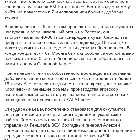
типов – не только классические снаряды к артиллерии, но и
снаряды к пушкам на БМП и так далее. В этом году они могут
выйти на показатель в 7 миллионов или больше, добавил
эксперт.
В период пиковых боев летом прошлого года, когда оккупанты
наступали и вели шквальный огонь на Востоке, они
выстреливали по 40-80 тысяч снарядов в сутки. Сейчас эта
цифра значительно сократилась в среднем до 15 тысяч, что
может указывать на определенный дефицит боеприпасов. В
конце концов, если бы Москва была способна самостоятельно
покрывать потребности в боеприпасах, то не обращалась за
ними к Ирану и Северной Корее.
При нынешних темпах собственного производства противник
действительно не может себе позволить выстреливать более
15 тысяч боеприпасов в сутки. Но в то же время, как отмечает
Киричевский, меньшие объемы производства агрессор
пытается компенсировать улучшением точности стрельбы и
наращиванием производства ZALA Lancet.
Эти ударные БПЛА постепенно становятся для оккупантов
альтернативой артиллерии, сильно донимая украинские
войска. Заместитель начальника Главного оперативного
управления Генштаба ВСУ, бригадный генерал Алексей
Громов говорил, что с начала широкомасштабного вторжения к
середине лета этого года враг смог произвести 900