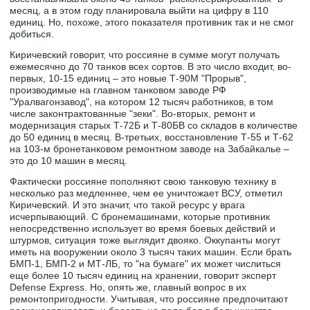
месяц, а в этом году планировала выйти на цифру в 110
единиц. Но, похоже, этого показателя противник так и не смог
добиться.
Киричевский говорит, что россияне в сумме могут получать
ежемесячно до 70 танков всех сортов. В это число входит, во-
первых, 10-15 единиц – это новые Т-90М "Прорыв",
производимые на главном танковом заводе РФ
"Уралвагонзавод", на котором 12 тысяч работников, в том
числе законтрактованные "зеки". Во-вторых, ремонт и
модернизация старых Т-72Б и Т-80БВ со складов в количестве
до 50 единиц в месяц. В-третьих, восстановление Т-55 и Т-62
на 103-м бронетанковом ремонтном заводе на Забайкалье –
это до 10 машин в месяц.
Фактически россияне пополняют свою танковую технику в
несколько раз медленнее, чем ее уничтожает ВСУ, отметил
Киричевский. И это значит, что такой ресурс у врага
исчерпывающий. С бронемашинами, которые противник
непосредственно использует во время боевых действий и
штурмов, ситуация тоже выглядит двояко. Оккупанты могут
иметь на вооружении около 3 тысяч таких машин. Если брать
БМП-1, БМП-2 и МТ-ЛБ, то "на бумаге" их может числиться
еще более 10 тысяч единиц на хранении, говорит эксперт
Defense Express. Но, опять же, главный вопрос в их
ремонтопригодности. Учитывая, что россияне предпочитают