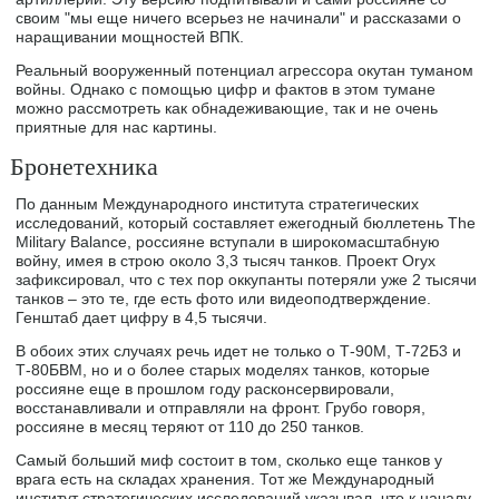
своим "мы еще ничего всерьез не начинали" и рассказами о
наращивании мощностей ВПК.
Реальный вооруженный потенциал агрессора окутан туманом
войны. Однако с помощью цифр и фактов в этом тумане
можно рассмотреть как обнадеживающие, так и не очень
приятные для нас картины.
Бронетехника
По данным Международного института стратегических
исследований, который составляет ежегодный бюллетень The
Military Balance, россияне вступали в широкомасштабную
войну, имея в строю около 3,3 тысяч танков. Проект Oryx
зафиксировал, что с тех пор оккупанты потеряли уже 2 тысячи
танков – это те, где есть фото или видеоподтверждение.
Генштаб дает цифру в 4,5 тысячи.
В обоих этих случаях речь идет не только о Т-90М, Т-72Б3 и
Т-80БВМ, но и о более старых моделях танков, которые
россияне еще в прошлом году расконсервировали,
восстанавливали и отправляли на фронт. Грубо говоря,
россияне в месяц теряют от 110 до 250 танков.
Самый больший миф состоит в том, сколько еще танков у
врага есть на складах хранения. Тот же Международный
институт стратегических исследований указывал, что к началу