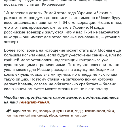
поставляет, считает Киричевский.
"Интересная деталь. Зимой этого года Украина и Чехия в
рамках меморандума договорились, что именно в Чехии будут
восстанавливать наши танки Т-64 с консервации. Нюанс в том,
что этот танк производился только в Украине. И когда
российские военкоры жалуются, что у нас Т-64 не закончатся
никогда – они имеют для этого полные основания", – уточнил
эксперт.
Более того, война на истощение может стать для Москвы еще
большим испытанием, если будут ужесточены санкции, или по
крайней мере установлен надлежащий контроль за уже
существующими ограничениями. Потому что пока они только
увеличивают для России расходы на закупку необходимых
комплектующих окольными путями, но отнюдь не исключают
такую опцию. Поэтому ставка на затяжную войну, которую
делает Кремль, совсем не обязательно сработает – баланс
сил в конечном счете может склониться не в его пользу.
Чтобы не пропустить самое важное, подписывайтесь
на наш
Telegram-канал
.
Tags:
Кім Чен Ин
Володимир Путін
Росія
КНДР
Північна Корея
війна
політика
геополітика
санкції
зброя
Кремль
в полі зору