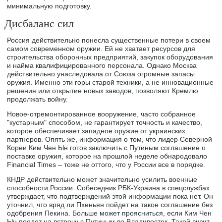
минимальную подготовку.
Дисбаланс сил
Россия действительно понесла существенные потери в своем
самом современном оружии. Ей не хватает ресурсов для
строительства оборонных предприятий, закупок оборудования
и найма квалифицированного персонала. Однако Москва
действительно унаследовала от Союза огромные запасы
оружия. Именно эти горы старой техники, а не инновационные
решения или открытие новых заводов, позволяют Кремлю
продолжать войну.
Новое-отремонтированное вооружение, часто собранное
"кустарным" способом, не гарантирует точность и качество,
которое обеспечивает западное оружие от украинских
партнеров. Опять же, информация о том, что лидер Северной
Кореи Ким Чен Ын готов заключить с Путиным соглашение о
поставке оружия, которое на прошлой неделе обнародовало
Financial Times – тоже не оттого, что у России все в порядке.
КНДР действительно может значительно усилить военные
способности России. Собеседник РБК-Украина в спецслужбах
утверждает, что подтверждений этой информации пока нет. Он
уточнил, что вряд ли Пхеньян пойдет на такое соглашение без
одобрения Пекина. Больше может проясниться, если Ким Чен
Ын поедет на встречу с Путиным во Владивосток. Такой визит,