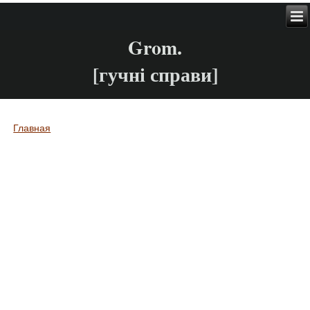
Grom.
[гучні справи]
Главная
Вы здесь