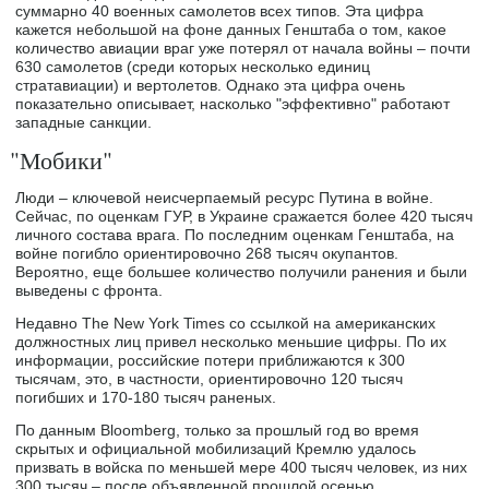
суммарно 40 военных самолетов всех типов. Эта цифра
кажется небольшой на фоне данных Генштаба о том, какое
количество авиации враг уже потерял от начала войны – почти
630 самолетов (среди которых несколько единиц
стратавиации) и вертолетов. Однако эта цифра очень
показательно описывает, насколько "эффективно" работают
западные санкции.
"Мобики"
Люди – ключевой неисчерпаемый ресурс Путина в войне.
Сейчас, по оценкам ГУР, в Украине сражается более 420 тысяч
личного состава врага. По последним оценкам Генштаба, на
войне погибло ориентировочно 268 тысяч окупантов.
Вероятно, еще большее количество получили ранения и были
выведены с фронта.
Недавно The New York Times со ссылкой на американских
должностных лиц привел несколько меньшие цифры. По их
информации, российские потери приближаются к 300
тысячам, это, в частности, ориентировочно 120 тысяч
погибших и 170-180 тысяч раненых.
По данным Bloomberg, только за прошлый год во время
скрытых и официальной мобилизаций Кремлю удалось
призвать в войска по меньшей мере 400 тысяч человек, из них
300 тысяч – после объявленной прошлой осенью