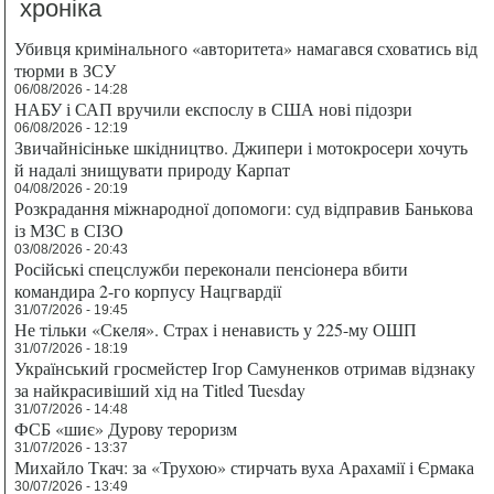
хроніка
Убивця кримінального «авторитета» намагався сховатись від
тюрми в ЗСУ
06/08/2026 - 14:28
НАБУ і САП вручили експослу в США нові підозри
06/08/2026 - 12:19
Звичайнісіньке шкідництво. Джипери і мотокросери хочуть
й надалі знищувати природу Карпат
04/08/2026 - 20:19
Розкрадання міжнародної допомоги: суд відправив Банькова
із МЗС в СІЗО
03/08/2026 - 20:43
Російські спецслужби переконали пенсіонера вбити
командира 2-го корпусу Нацгвардії
31/07/2026 - 19:45
Не тільки «Скеля». Страх і ненависть у 225-му ОШП
31/07/2026 - 18:19
Український гросмейстер Ігор Самуненков отримав відзнаку
за найкрасивіший хід на Titled Tuesday
31/07/2026 - 14:48
ФСБ «шиє» Дурову тероризм
31/07/2026 - 13:37
Михайло Ткач: за «Трухою» стирчать вуха Арахамії і Єрмака
30/07/2026 - 13:49