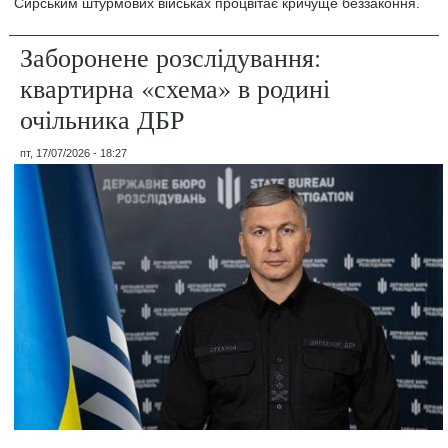
Сирським штурмових військах процвітає кричуще беззаконня.
Заборонене розслідування:
квартирна «схема» в родині
очільника ДБР
пт, 17/07/2026 - 18:27