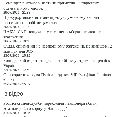
Командир військової частини примусив 83 підлеглих
будувати йому маєток
29/07/2026 - 21:38
Прокурор знімав інтимне відео у службовому кабінеті і
розсилав співробітницям суду
29/07/2026 - 17:09
НАБУ і САП пошукали у ексвіцепрем’єрки незаконне
збагачення
28/07/2026 - 19:48
Суддя, спійманий на незаконному збагаченні, не знайшов 12
млн грн для ЗСУ
23/07/2026 - 15:32
Болгарський воротила грального бізнесу отримав ліцензії в
Україні
22/07/2026 - 12:59
Син соратника кума Путіна піддався VIP-бусифікації і пішов
в СЗЧ
21/07/2026 - 15:32
з відео
Російські спецслужби переконали пенсіонера вбити
командира 2-го корпусу Нацгвардії
31/07/2026 - 19:45