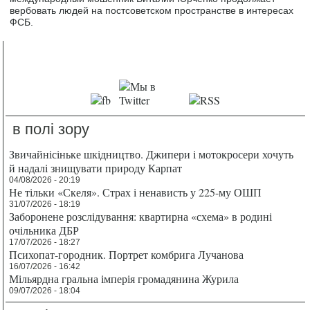
вербовать людей на постсоветском пространстве в интересах
ФСБ.
в полі зору
Звичайнісіньке шкідництво. Джипери і мотокросери хочуть
й надалі знищувати природу Карпат
04/08/2026 - 20:19
Не тільки «Скеля». Страх і ненависть у 225-му ОШП
31/07/2026 - 18:19
Заборонене розслідування: квартирна «схема» в родині
очільника ДБР
17/07/2026 - 18:27
Психопат-городник. Портрет комбрига Лучанова
16/07/2026 - 16:42
Мільярдна гральна імперія громадянина Журила
09/07/2026 - 18:04