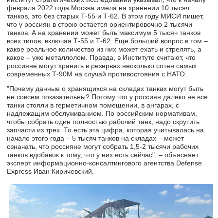
февраля 2022 года Москва имела на хранении 10 тысяч
танков, это без старых Т-55 и Т-62. В этом году МИСИ пишет,
что у россиян в строю остается ориентировочно 2 тысячи
танков. А на хранении может быть максимум 5 тысяч танков
всех типов, включая Т-55 и Т-62. Еще больший вопрос в том –
какое реальное количество из них может ехать и стрелять, а
какое – уже металлолом. Правда, в Институте считают, что
россияне могут хранить в резервах несколько сотен самых
современных Т-90М на случай противостояния с НАТО.
"Почему данные о хранящихся на складах танках могут быть
не совсем показательны? Потому что у россиян далеко не все
танки стояли в герметичном помещении, в ангарах, с
надлежащим обслуживанием. По российским нормативам,
чтобы собрать один полностью рабочий танк, надо скрутить
запчасти из трех. То есть эта цифра, которая учитывалась на
начало этого года – 5 тысяч танков на складах – может
означать, что россияне могут собрать 1,5-2 тысячи рабочих
танков вдобавок к тому, что у них есть сейчас", – объясняет
эксперт информационно-консалтингового агентства Defense
Express Иван Киричевский.