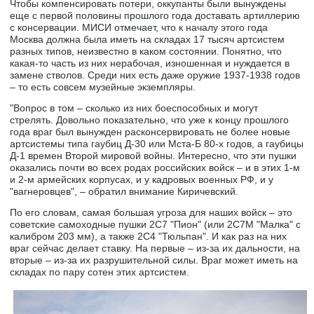
Чтобы компенсировать потери, оккупанты были вынуждены
еще с первой половины прошлого года доставать артиллерию
с консервации. МИСИ отмечает, что к началу этого года
Москва должна была иметь на складах 17 тысяч артсистем
разных типов, неизвестно в каком состоянии. Понятно, что
какая-то часть из них нерабочая, изношенная и нуждается в
замене стволов. Среди них есть даже оружие 1937-1938 годов
– то есть совсем музейные экземпляры.
"Вопрос в том – сколько из них боеспособных и могут
стрелять. Довольно показательно, что уже к концу прошлого
года враг был вынужден расконсервировать не более новые
артсистемы типа гаубиц Д-30 или Мста-Б 80-х годов, а гаубицы
Д-1 времен Второй мировой войны. Интересно, что эти пушки
оказались почти во всех родах российских войск – и в этих 1-м
и 2-м армейских корпусах, и у кадровых военных РФ, и у
"вагнеровцев", – обратил внимание Киричевский.
По его словам, самая большая угроза для наших войск – это
советские самоходные пушки 2С7 "Пион" (или 2С7М "Малка" с
калибром 203 мм), а также 2С4 "Тюльпан". И как раз на них
враг сейчас делает ставку. На первые – из-за их дальности, на
вторые – из-за их разрушительной силы. Враг может иметь на
складах по пару сотен этих артсистем.