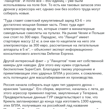
"Ланцетов". И почти все – 850 единиц – уже были
использованы на поле боя. То есть как таковых запасов этих
дронов у агрессора нет, однако они без особого труда могут
собирать новые.
"Туда ставят советский кумулятивный заряд КЗ-6 – это
достаточно мощная боевая часть. Плюс туда идет
электромотор вроде тех, которые ставят в миниатюрные
самодельные самолеты на пультах. На рынке Чехии и Польши
они стоят по 300 евро. Парадокс, что "Ланцет" имеет
стартовую массу 12 кг, а они как-то нацепили на него эти
электромоторы за 300 евро, рассчитанные на летательные
аппараты в 5 кг", – объясняет эксперт информационно-
консалтингового агентства Defense Express.
Другой интересный факт – у "Ланцетов" тоже нет собственной
камеры для наводки. Для этого ему нужен отдельный
беспилотник SuperCam. Благодаря такому упрощению и
примитивизации этих ударных БПЛА у россиян, к сожалению,
есть потенциал для масштабирования их производства.
Россия начала собирать еще один тип ударного дрона –
иранские "шахеды". Его сборка, вероятно, началась с лета, до
этого агрессор применял партии, закупленные у Тегерана.
Предварительные данные ГУР свидетельствуют о том, что
Кремль запланировал до конца года изготовить 1300 единиц
этих БПЛА, получивших на российский лад название