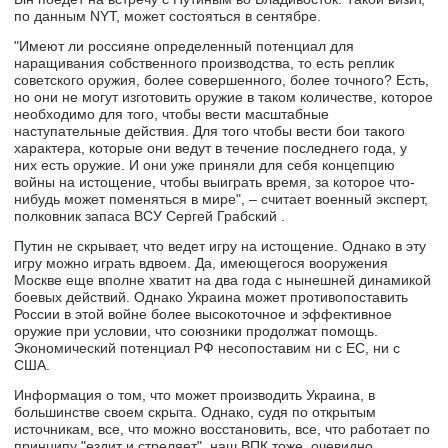
по данным NYT, может состояться в сентябре.
"Имеют ли россияне определенный потенциал для
наращивания собственного производства, то есть реплик
советского оружия, более совершенного, более точного? Есть,
но они не могут изготовить оружие в таком количестве, которое
необходимо для того, чтобы вести масштабные
наступательные действия. Для того чтобы вести бои такого
характера, которые они ведут в течение последнего года, у
них есть оружие. И они уже приняли для себя концепцию
войны на истощение, чтобы выиграть время, за которое что-
нибудь может поменяться в мире", – считает военный эксперт,
полковник запаса ВСУ Сергей Грабский .
Путин не скрывает, что ведет игру на истощение. Однако в эту
игру можно играть вдвоем. Да, имеющегося вооружения
Москве еще вполне хватит на два года с нынешней динамикой
боевых действий. Однако Украина может противопоставить
России в этой войне более высокоточное и эффективное
оружие при условии, что союзники продолжат помощь.
Экономический потенциал РФ несопоставим ни с ЕС, ни с
США.
Информация о том, что может производить Украина, в
большинстве своем скрыта. Однако, судя по открытым
источникам, все, что можно восстановить, все, что работает по
принципу "ездит и стреляет", наш ВПК тоже, очевидно,