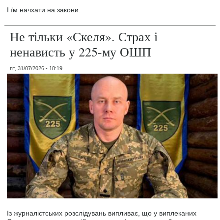
І їм начхати на закони.
Не тільки «Скеля». Страх і
ненависть у 225-му ОШП
пт, 31/07/2026 - 18:19
Із журналістських розслідувань випливає, що у виплеканих