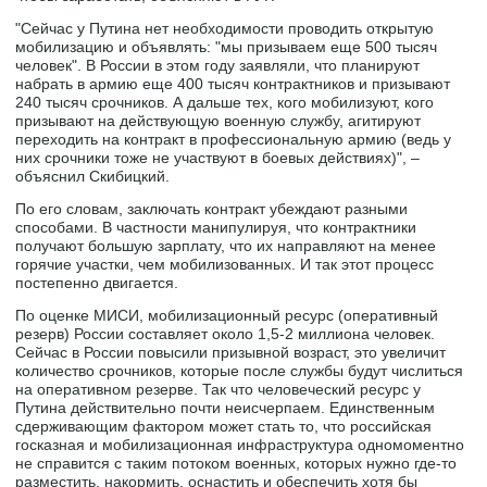
"Сейчас у Путина нет необходимости проводить открытую
мобилизацию и объявлять: "мы призываем еще 500 тысяч
человек". В России в этом году заявляли, что планируют
набрать в армию еще 400 тысяч контрактников и призывают
240 тысяч срочников. А дальше тех, кого мобилизуют, кого
призывают на действующую военную службу, агитируют
переходить на контракт в профессиональную армию (ведь у
них срочники тоже не участвуют в боевых действиях)", –
объяснил Скибицкий.
По его словам, заключать контракт убеждают разными
способами. В частности манипулируя, что контрактники
получают большую зарплату, что их направляют на менее
горячие участки, чем мобилизованных. И так этот процесс
постепенно двигается.
По оценке МИСИ, мобилизационный ресурс (оперативный
резерв) России составляет около 1,5-2 миллиона человек.
Сейчас в России повысили призывной возраст, это увеличит
количество срочников, которые после службы будут числиться
на оперативном резерве. Так что человеческий ресурс у
Путина действительно почти неисчерпаем. Единственным
сдерживающим фактором может стать то, что российская
госказная и мобилизационная инфраструктура одномоментно
не справится с таким потоком военных, которых нужно где-то
разместить, накормить, оснастить и обеспечить хотя бы