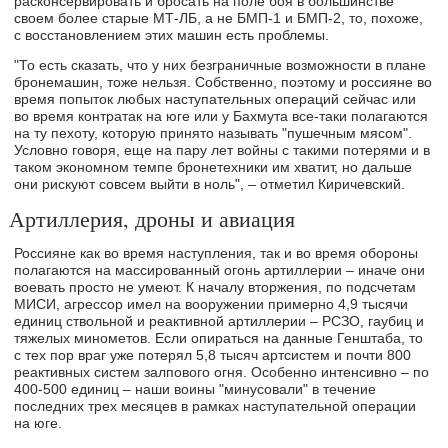
расконсервировать и бросать на поле боя в большинстве
своем более старые МТ-ЛБ, а не БМП-1 и БМП-2, то, похоже,
с восстановлением этих машин есть проблемы.
"То есть сказать, что у них безграничные возможности в плане
бронемашин, тоже нельзя. Собственно, поэтому и россияне во
время попыток любых наступательных операций сейчас или
во время контратак на юге или у Бахмута все-таки полагаются
на ту пехоту, которую принято называть "пушечным мясом".
Условно говоря, еще на пару лет войны с такими потерями и в
таком экономном темпе бронетехники им хватит, но дальше
они рискуют совсем выйти в ноль", – отметил Киричевский.
Артиллерия, дроны и авиация
Россияне как во время наступления, так и во время обороны
полагаются на массированный огонь артиллерии – иначе они
воевать просто не умеют. К началу вторжения, по подсчетам
МИСИ, агрессор имел на вооружении примерно 4,9 тысячи
единиц ствольной и реактивной артиллерии – РСЗО, гаубиц и
тяжелых минометов. Если опираться на данные Генштаба, то
с тех пор враг уже потерял 5,8 тысяч артсистем и почти 800
реактивных систем залпового огня. Особенно интенсивно – по
400-500 единиц – наши воины "минусовали" в течение
последних трех месяцев в рамках наступательной операции
на юге.