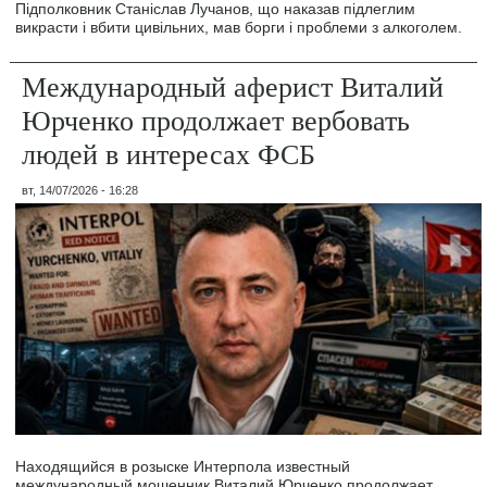
Підполковник Станіслав Лучанов, що наказав підлеглим
викрасти і вбити цивільних, мав борги і проблеми з алкоголем.
Международный аферист Виталий
Юрченко продолжает вербовать
людей в интересах ФСБ
вт, 14/07/2026 - 16:28
Находящийся в розыске Интерпола известный
международный мошенник Виталий Юрченко продолжает