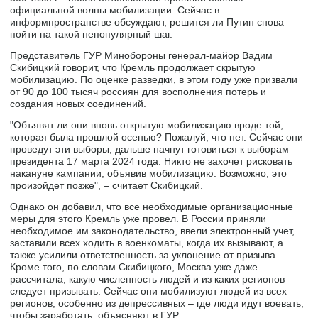
официальной волны мобилизации. Сейчас в
информпространстве обсуждают, решится ли Путин снова
пойти на такой непопулярный шаг.
Представитель ГУР Минобороны генерал-майор Вадим
Скибицкий говорит, что Кремль продолжает скрытую
мобилизацию. По оценке разведки, в этом году уже призвали
от 90 до 100 тысяч россиян для восполнения потерь и
создания новых соединений.
"Объявят ли они вновь открытую мобилизацию вроде той,
которая была прошлой осенью? Пожалуй, что нет. Сейчас они
проведут эти выборы, дальше начнут готовиться к выборам
президента 17 марта 2024 года. Никто не захочет рисковать
накануне кампании, объявив мобилизацию. Возможно, это
произойдет позже", – считает Скибицкий.
Однако он добавил, что все необходимые организационные
меры для этого Кремль уже провел. В России приняли
необходимое им законодательство, ввели электронный учет,
заставили всех ходить в военкоматы, когда их вызывают, а
также усилили ответственность за уклонение от призыва.
Кроме того, по словам Скибицкого, Москва уже даже
рассчитала, какую численность людей и из каких регионов
следует призывать. Сейчас они мобилизуют людей из всех
регионов, особенно из депрессивных – где люди идут воевать,
чтобы заработать, объясняют в ГУР.