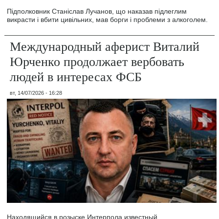
Підполковник Станіслав Лучанов, що наказав підлеглим
викрасти і вбити цивільних, мав борги і проблеми з алкоголем.
Международный аферист Виталий
Юрченко продолжает вербовать
людей в интересах ФСБ
вт, 14/07/2026 - 16:28
Находящийся в розыске Интерпола известный