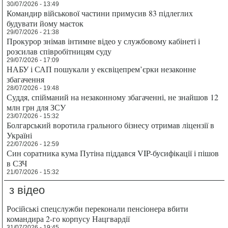
30/07/2026 - 13:49
Командир військової частини примусив 83 підлеглих
будувати йому маєток
29/07/2026 - 21:38
Прокурор знімав інтимне відео у службовому кабінеті і
розсилав співробітницям суду
29/07/2026 - 17:09
НАБУ і САП пошукали у ексвіцепрем’єрки незаконне
збагачення
28/07/2026 - 19:48
Суддя, спійманий на незаконному збагаченні, не знайшов 12
млн грн для ЗСУ
23/07/2026 - 15:32
Болгарський воротила грального бізнесу отримав ліцензії в
Україні
22/07/2026 - 12:59
Син соратника кума Путіна піддався VIP-бусифікації і пішов
в СЗЧ
21/07/2026 - 15:32
з відео
Російські спецслужби переконали пенсіонера вбити
командира 2-го корпусу Нацгвардії
31/07/2026 - 19:45