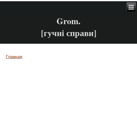
Grom.
[гучні справи]
Главная
Вы здесь