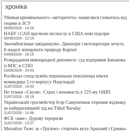
хроніка
Убивця кримінального «авторитета» намагався сховатись від
тюрми в ЗСУ
06/08/2026 - 14:28
НАБУ і САП вручили експослу в США нові підозри
06/08/2026 - 12:19
Звичайнісіньке шкідництво. Джипери і мотокросери хочуть
й надалі знищувати природу Карпат
04/08/2026 - 20:19
Розкрадання міжнародної допомоги: суд відправив Банькова
із МЗС в СІЗО
03/08/2026 - 20:43
Російські спецслужби переконали пенсіонера вбити
командира 2-го корпусу Нацгвардії
31/07/2026 - 19:45
Не тільки «Скеля». Страх і ненависть у 225-му ОШП
31/07/2026 - 18:19
Український гросмейстер Ігор Самуненков отримав відзнаку
за найкрасивіший хід на Titled Tuesday
31/07/2026 - 14:48
ФСБ «шиє» Дурову тероризм
31/07/2026 - 13:37
Михайло Ткач: за «Трухою» стирчать вуха Арахамії і Єрмака