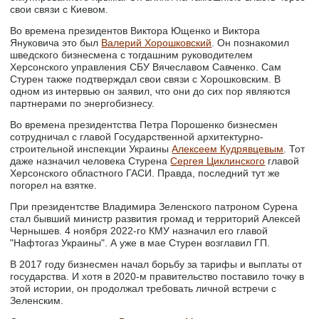
свои связи с Киевом.
Во времена президентов Виктора Ющенко и Виктора
Януковича это был
Валерий Хорошковский
. Он познакомил
шведского бизнесмена с тогдашним руководителем
Херсонского управления СБУ Вячеславом Савченко. Сам
Стурен также подтверждал свои связи с Хорошковским. В
одном из интервью он заявил, что они до сих пор являются
партнерами по энергобизнесу.
Во времена президентства Петра Порошенко бизнесмен
сотрудничал с главой Государственной архитектурно-
строительной инспекции Украины
Алексеем Кудрявцевым
. Тот
даже назначил человека Стурена
Сергея Циклинского
главой
Херсонского областного ГАСИ. Правда, последний тут же
погорел на взятке.
При президентстве Владимира Зеленского патроном Сурена
стал бывший министр развития громад и территорий Алексей
Чернышев. 4 ноября 2022-го КМУ назначил его главой
"Нафтогаз Украины". А уже в мае Стурен возглавил ГП.
В 2017 году бизнесмен начал борьбу за тарифы и выплаты от
государства. И хотя в 2020-м правительство поставило точку в
этой истории, он продолжал требовать личной встречи с
Зеленским.