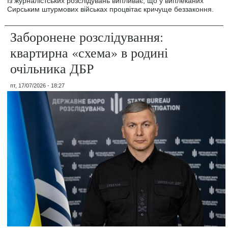
Із журналістських розслідувань випливає, що у виплеканих
Сирським штурмових військах процвітає кричуще беззаконня.
Заборонене розслідування:
квартирна «схема» в родині
очільника ДБР
пт, 17/07/2026 - 18:27