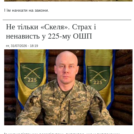
І їм начхати на закони.
Не тільки «Скеля». Страх і
ненависть у 225-му ОШП
пт, 31/07/2026 - 18:19