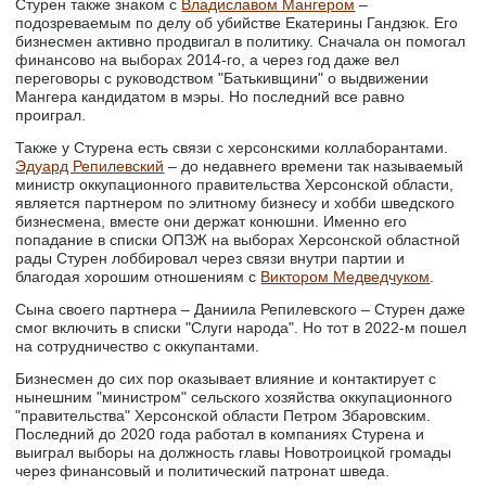
Стурен также знаком с
Владиславом Мангером
–
подозреваемым по делу об убийстве Екатерины Гандзюк. Его
бизнесмен активно продвигал в политику. Сначала он помогал
финансово на выборах 2014-го, а через год даже вел
переговоры с руководством "Батькивщини" о выдвижении
Мангера кандидатом в мэры. Но последний все равно
проиграл.
Также у Стурена есть связи с херсонскими коллаборантами.
Эдуард Репилевский
– до недавнего времени так называемый
министр оккупационного правительства Херсонской области,
является партнером по элитному бизнесу и хобби шведского
бизнесмена, вместе они держат конюшни. Именно его
попадание в списки ОПЗЖ на выборах Херсонской областной
рады Стурен лоббировал через связи внутри партии и
благодая хорошим отношениям с
Виктором Медведчуком
.
Сына своего партнера – Даниила Репилевского – Стурен даже
смог включить в списки "Слуги народа". Но тот в 2022-м пошел
на сотрудничество с оккупантами.
Бизнесмен до сих пор оказывает влияние и контактирует с
нынешним "министром" сельского хозяйства оккупационного
"правительства" Херсонской области Петром Збаровским.
Последний до 2020 года работал в компаниях Стурена и
выиграл выборы на должность главы Новотроицкой громады
через финансовый и политический патронат шведа.