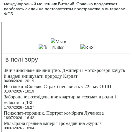
международный мошенник Виталий Юрченко продолжает
вербовать людей на постсоветском пространстве в интересах
ФСБ.
в полі зору
Звичайнісіньке шкідництво. Джипери і мотокросери хочуть
й надалі знищувати природу Карпат
04/08/2026 - 20:19
Не тільки «Скеля». Страх і ненависть у 225-му ОШП
31/07/2026 - 18:19
Заборонене розслідування: квартирна «схема» в родині
очільника ДБР
17/07/2026 - 18:27
Психопат-городник. Портрет комбрига Лучанова
16/07/2026 - 16:42
Мільярдна гральна імперія громадянина Журила
09/07/2026 - 18:04