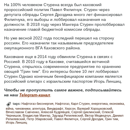
На 100% человеком Стурена всегда был каховский
пророссийский политик Павел Филипчук. Стурен через
депутата облрады Сергея Дроздика много лет финансировал
Филипчука, его выборы и лоббировал назначения на
должности. В 2018 году через Мангера Стурен пролоббировал
назначение главой бюджетной комиссии облрады.
Но уже весной 2022 года последний перешел на сторону
россиян. Его назначили так называемым председателем
оккупационного ВГА Каховского района.
Каховчане еще в 2014 году обвиняли Стурена в связях с
Россией. В 2010 году в Каховке, считавшейся вотчиной
Стурена, открылось современное предприятие по хранению
овощей "Грин тим". Его интересы более 10 лет лоббировал
Стурен.Однако конечным бенефициаром компании является
российский олигарх с израильским паспортом Игорь Линшиц.
Чтобы не пропустить самое важное, подписывайтесь
на наш
Telegram-канал
.
tags:
Нафтогаз биоэнергия
Нафтогаз
Карл Стурен
енергетика
економіка
війна
чиновники
агентура
Виндкрафт
Херсон
Валерий Хорошковский
Вячеславом Савченко
Алексей Кудрявцев
Сергей Циклинский
Олексій
Чернишов
Владислав Мангер
Эдуард Репилевский
Віктор Медведчук
Даниил
Репилевский
Петр Збаровский
Павел Филипчук
Сергей Дроздик
Грин тим
Игорь Линшиц