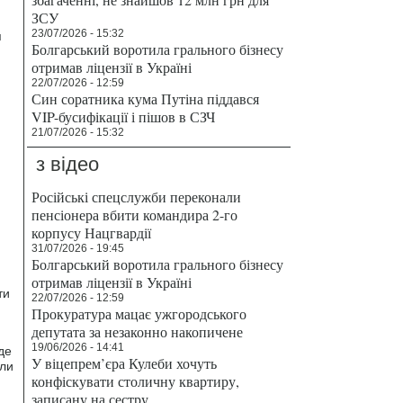
ЗСУ
23/07/2026 - 15:32
я
Болгарський воротила грального бізнесу
отримав ліцензії в Україні
22/07/2026 - 12:59
Син соратника кума Путіна піддався
VIP-бусифікації і пішов в СЗЧ
21/07/2026 - 15:32
з відео
Російські спецслужби переконали
пенсіонера вбити командира 2-го
корпусу Нацгвардії
31/07/2026 - 19:45
Болгарський воротила грального бізнесу
отримав ліцензії в Україні
ти
22/07/2026 - 12:59
Прокуратура мацає ужгородського
депутата за незаконно накопичене
19/06/2026 - 14:41
де
У віцепрем’єра Кулеби хочуть
сли
конфіскувати столичну квартиру,
записану на сестру