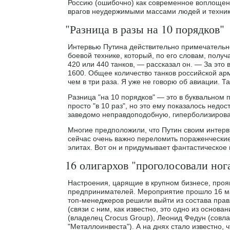
Россию (ошибочно) как современное воплощени
врагов неудержимыми массами людей и техни
"Разница в разы на 10 порядков"
Интервью Путина действительно примечательно
боевой технике, который, по его словам, полу
420 или 440 танков, — рассказал он. — За э
1600. Общее количество танков российской арм
чем в три раза. Я уже не говорю об авиации. Т
Разница "на 10 порядков" — это в буквальном п
просто "в 10 раз", но это ему показалось нед
заведомо неправдоподобную, гиперболизирова
Многие предположили, что Путин своим интерв
сейчас очень важно переломить пораженческие
элитах. Вот он и придумывает фантастическое 
16 олигархов "проголосовали ног
Настроения, царящие в крупном бизнесе, про
предпринимателей. Мероприятие прошло 16 ма
топ-менеджеров решили выйти из состава прав
(связи с ним, как известно, это одно из основ
(владелец Crocus Group), Леонид Федун (совла
"Металлоинвеста"). А на днях стало известно