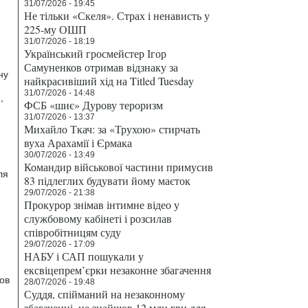
31/07/2026 - 19:45
Не тільки «Скеля». Страх і ненависть у
225-му ОШП
31/07/2026 - 18:19
Український гросмейстер Ігор
Самуненков отримав відзнаку за
ну
найкрасивіший хід на Titled Tuesday
31/07/2026 - 14:48
,
ФСБ «шиє» Дурову тероризм
31/07/2026 - 13:37
Михайло Ткач: за «Трухою» стирчать
вуха Арахамії і Єрмака
30/07/2026 - 13:49
Командир військової частини примусив
ля
83 підлеглих будувати йому маєток
29/07/2026 - 21:38
Прокурор знімав інтимне відео у
службовому кабінеті і розсилав
співробітницям суду
29/07/2026 - 17:09
НАБУ і САП пошукали у
ексвіцепрем’єрки незаконне збагачення
ов
28/07/2026 - 19:48
Суддя, спійманий на незаконному
збагаченні, не знайшов 12 млн грн для