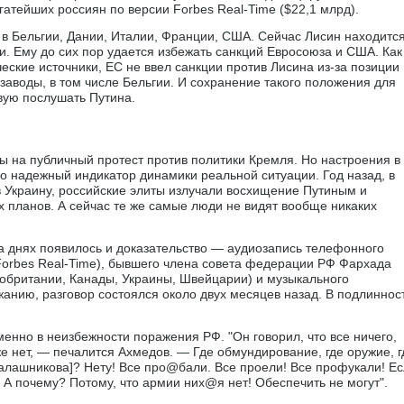
гатейших россиян по версии Forbes Real-Time ($22,1 млрд).
 в Бельгии, Дании, Италии, Франции, США. Сейчас Лисин находитс
. Ему до сих пор удается избежать санкций Евросоюза и США. Как
ские источники, ЕС не ввел санкции против Лисина из-за позиции
 заводы, в том числе Бельгии. И сохранение такого положения для
ивую послушать Путина.
ы на публичный протест против политики Кремля. Но настроения в
но надежный индикатор динамики реальной ситуации. Год назад, в
 Украину, российские элиты излучали восхищение Путиным и
х планов. А сейчас те же самые люди не видят вообще никаких
а днях появилось и доказательство — аудиозапись телефонного
Forbes Real-Time), бывшего члена совета федерации РФ Фархада
обритании, Канады, Украины, Швейцарии) и музыкального
нию, разговор состоялся около двух месяцев назад. В подлиннос
енно в неизбежности поражения РФ. "Он говорил, что все ничего,
же нет, — печалится Ахмедов. — Где обмундирование, где оружие, г
 Калашникова]? Нету! Все про@бали. Все проели! Все профукали! Е
! А почему? Потому, что армии них@я нет! Обеспечить не могут".