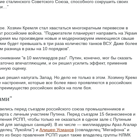
е сталинского Советского Союза, способного сокрушить своих
ки…"
е. Хозяин Кремля стал хвастаться многократным перевесом в
чат российские войска. "Поджигатели планируют направить на Украи
то время мы произведем новые и модернизируем имеющиеся свыше
ии будет превышать в три раза количество танков ВСУ. Даже более
ам разница в разы на 10 порядков".
онимании "в 10 миллиардов раз". Путин, конечно, мог бы сказать
остаточно впечатляющим, и он решил усилить эффект, применив
нную оценку.
ью решил напугать Запад. Но дело не только в этом. Хозяину Крем
 настроения, которые все более явно проявляются в российских
преимущество российских войск на поле боя.
ами"
явились перед съездом российского союза промышленников и
рта с личным участием Путина. Перед съездом 15 бизнесменов и
ления РСПП, чтобы только не оказаться в одном зале с Путиным
аний для западных санкций). В их числе — миллиардеры Араз Агалар
делец "Лукойла") и
Алишер Усманов
(совладелец "Мегафона" и
, что из бюро правления РСПП ушел также владелец группы НЛМК