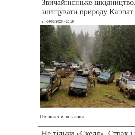
Звичайнісіньке шкідництво
знищувати природу Карпат
вт, 04/08/2026 - 20:19
І їм начхати на закони.
Не тільки «Скеля». Страх 