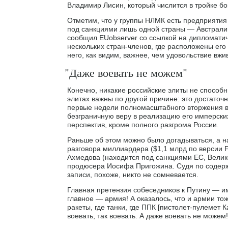
Владимир Лисин, который числится в тройке бо
Отметим, что у группы НЛМК есть предприятия
под санкциями лишь одной страны — Австралии
сообщил EUobserver со ссылкой на дипломатиче
нескольких стран-членов, где расположены его
него, как видим, важнее, чем удовольствие вж
"Даже воевать не можем"
Конечно, никакие российские элиты не способн
элитах важны по другой причине: это достаточ
первые недели полномасштабного вторжения в
безграничную веру в реализацию его имперски
перспектив, кроме полного разгрома России.
Раньше об этом можно было догадываться, а н
разговора миллиардера ($1,1 млрд по версии 
Ахмедова (находится под санкциями ЕС, Велик
продюсера Иосифа Пригожина. Судя по содержа
записи, похоже, никто не сомневается.
Главная претензия собеседников к Путину — им
главное — армия! А оказалось, что и армии то
ракеты, где танки, где ППК [пистолет-пулемет
воевать, так воевать. А даже воевать не можем