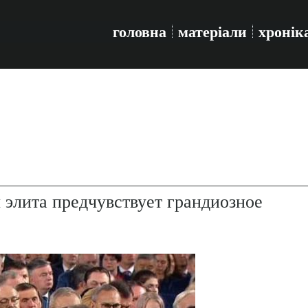
головна
матеріали
хронік
 элита предчувствует грандиозное