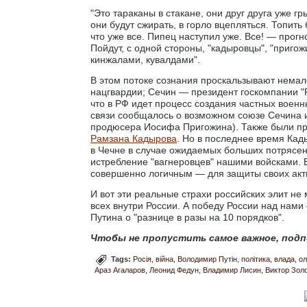
"Это тараканы в стакане, они друг друга уже гр
они будут сжирать, в горло вцепляться. Топить 
что уже все. Пипец наступил уже. Все! — прогн
Пойдут, с одной стороны, "кадыровцы", "пригож
кинжалами, кувалдами".
В этом потоке сознания проскальзывают нема
нацгвардии; Сечин — президент госкомпании "Р
что в РФ идет процесс создания частных военн
связи сообщалось о возможном союзе Сечина и
продюсера Иосифа Пригожина). Также были при
Рамзана Кадырова
. Но в последнее время Кад
в Чечне в случае ожидаемых больших потрясени
истребление "вагнеровцев" нашими войсками. 
совершенно логичным — для защиты своих акти
И вот эти реальные страхи российских элит не
всех внутри России. А победу России над нами 
Путина о "разнице в разы на 10 порядков".
Чтобы не пропустить самое важное, подп
Tags:
Росія
війна
Володимир Путін
політика
влада
ол
Араз Агаларов
Леонид Федун
Владимир Лисин
Виктор Зол