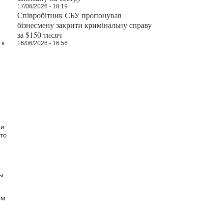
17/06/2026 - 18:19
Співробітник СБУ пропонував
бізнесмену закрити кримінальну справу
за $150 тисяч
 к
16/06/2026 - 16:56
ои
то
ы.
ем