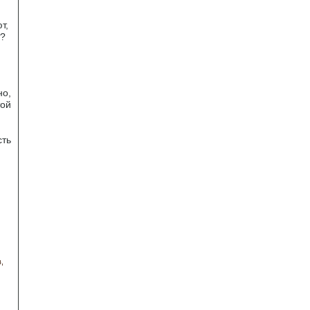
т,
т?
но,
той
сть
в