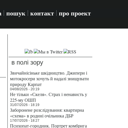
а
пошук
контакт
про проект
в полі зору
Звичайнісіньке шкідництво. Джипери і
мотокросери хочуть й надалі знищувати
природу Карпат
04/08/2026 - 20:19
Не тільки «Скеля». Страх і ненависть у
225-му ОШП
31/07/2026 - 18:19
Заборонене розслідування: квартирна
«схема» в родині очільника ДБР
17/07/2026 - 18:27
Психопат-городник. Портрет комбрига