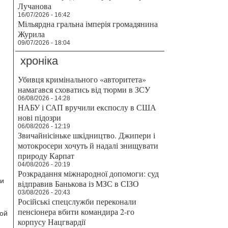
Лучанова
16/07/2026 - 16:42
Мільярдна гральна імперія громадянина
Журила
09/07/2026 - 18:04
хроніка
Убивця кримінального «авторитета»
намагався сховатись від тюрми в ЗСУ
06/08/2026 - 14:28
НАБУ і САП вручили експослу в США
нові підозри
06/08/2026 - 12:19
Звичайнісіньке шкідництво. Джипери і
мотокросери хочуть й надалі знищувати
природу Карпат
04/08/2026 - 20:19
Розкрадання міжнародної допомоги: суд
ли
відправив Банькова із МЗС в СІЗО
03/08/2026 - 20:43
Російські спецслужби переконали
пенсіонера вбити командира 2-го
кой
корпусу Нацгвардії