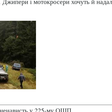
. Джипери і мотокросери хочуть й надал
і ненависть у 225-му ОШП