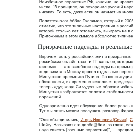
Неизбежное поражение РФ, конечно, не нравитс
числе. "В принципе, он похоронил русский нар
никаких. То есть, даже если он нажмет на кноп
Политтехнолог Аббас Галлямов, который в 2008
отметил, что это типичные настроения в российс
которой столько лет готовились, выиграть не 
Пригожиным в этом смысле абсолютно типичен,
Призрачные надежды и реальные
Впрочем, есть у российских элит и призрачны
российских онлайн-газет и ТГ-каналов, которы
феномен — это всеобщие надежды на премьера
ходе визита в Москву провел отдельные перего
Мишустине преемника Путина. По конституции Р
обязанности, их временно исполняет председа
теперь ждут, когда Си чудесным образом избави
Мишустин изображается оплотом стабильности,
поражений.
Одновременно идет обсуждение более реальных 
Тут мы опять можем послушать разговор Фар
"Они объединились,
Игорь Иванович [Сечин]
,
С
Шойгу. Называют его долбо@бом, за глаза, естес
надо списать [военные поражения]", — предпо