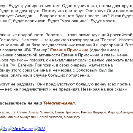
ызут. Будут группироваться там. Одного уничтожат, потом друг друга
будут они друг друга. Потому что они тонут. Они тонут. Они понимаю
озирует Ахмедов. — Вопрос в том, что будет после них? И как буде
инцы", будут опричники. Будет "махновщина". Будут махать
ловажные подробности. Золотов — главнокомандующий российской
оснефть"; Чемезов — гендиректор госкорпорации "Ростех". Извест
ых компаний на базе государственных компаний и корпораций. В э
 создателя ЧВК "Вагнер"
Евгения Пригожина
(однофамилец
знаки совместной активности Евгения Пригожина и главы Чечни
ыров притих — говорят, он накапливает силы с целью удержать вла
й в РФ. Евгений Пригожин, в свою очередь, жалуется на
Ввиду этого союз Сечина и Чемезова с Золотовым был бы
вов, опять же, в случае больших потрясений.
 могут не радовать. Они предчувствуют большую войну всех против
— нет, не предчувствуют и не предвидят. Невзирая на все сказки
исывайтесь на наш
Telegram-канал
.
ігархи
Ігор Сєчин
Алішер Усманов
Євген Пригожин
Рамзан Кадыров
Фархад Ахмедо
отов
Михаил Мишустин
Сергей Чемезов
в полі зору