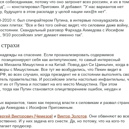
я собеседникам, потому что оно затронет всех россиян, и их в том
од", — констатировал Пригожин. И добавил: "У нас вариантов нет
ку, будущего в этом раскладе у целой нации них@я нет".
-2010 гг. был спичрайтером Путина, в интервью novayagazeta.eu
ких плитах: "Все и без того сейчас видят, что силовики даже войну,
в состоянии. Скандальный разговор Фархада Ахмедова с Иосифом
 9/10 российских элит думают именно так".
 страхи
е надежды на спасение. Если проанализировать содержимое
е позиционируют себя как антипутинские, то самый интересный
 Михаила Мишустина и на Китай. Повод дал Си Цзиньпин, когда в
воры с Мишустиным. Все тут же возбудились, что Пекин видит в
Ф, во всех случаях, когда президент не в состоянии выполнять св
тель правительства. И российские элиты настолько инфантильны, ч
т их от Путина и поставит на его место Мишустина. При этом
 тогда как Путин становится олицетворением ошибок, неудач и
вариантов, таких как переход власти к силовикам и развал стран
хада Ахмедова с Иосифом Пригожиным.
ергей Викторович [Чемезов]
и
Виктор Золотов
. Они обвиняют во вс
твенно. И у них задача его снести. Да, но потому, что на кого-то
лагает продюсер.