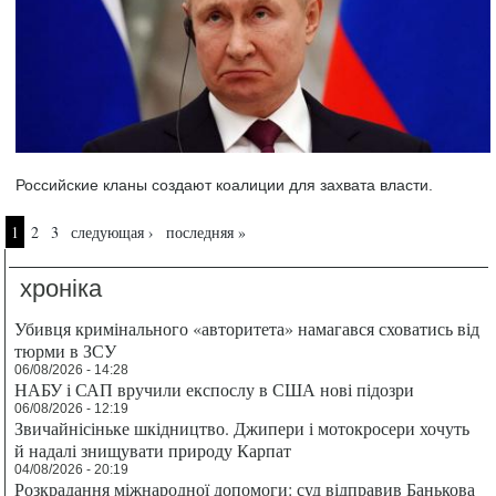
Российские кланы создают коалиции для захвата власти.
Страницы
1
2
3
следующая ›
последняя »
хроніка
Убивця кримінального «авторитета» намагався сховатись від
тюрми в ЗСУ
06/08/2026 - 14:28
НАБУ і САП вручили експослу в США нові підозри
06/08/2026 - 12:19
Звичайнісіньке шкідництво. Джипери і мотокросери хочуть
й надалі знищувати природу Карпат
04/08/2026 - 20:19
Розкрадання міжнародної допомоги: суд відправив Банькова