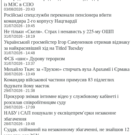
із МЗС в СІЗО
03/08/2026 - 20:43
Російські спецслужби переконали пенсіонера вбити
командира 2-го корпусу Нацгвардії
31/07/2026 - 19:45
Не тільки «Скеля». Страх і ненависть у 225-му ОШП
31/07/2026 - 18:19
Український гросмейстер Ігор Самуненков отримав відзнаку
за найкрасивіший хід на Titled Tuesday
31/07/2026 - 14:48
ФСБ «шиє» Дурову тероризм
31/07/2026 - 13:37
Михайло Ткач: за «Трухою» стирчать вуха Арахамії і Єрмака
30/07/2026 - 13:49
Командир військової частини примусив 83 підлеглих
будувати йому маєток
29/07/2026 - 21:38
Прокурор знімав інтимне відео у службовому кабінеті і
розсилав співробітницям суду
29/07/2026 - 17:09
НАБУ і САП пошукали у ексвіцепрем’єрки незаконне
збагачення
28/07/2026 - 19:48
Суддя, спійманий на незаконному збагаченні, не знайшов 12