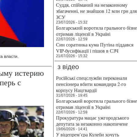
Суддя, спійманий на незаконному
збагаченні, не знайшов 12 млн грн для
ЗСУ
23/07/2026 - 15:32
Болгарський воротила грального бізн
отримав ліцензії в Україні
22/07/2026 - 12:59
Син соратника кума Путіна піддався
VIP-бусифікації і пішов в СЗЧ
а власти.
21/07/2026 - 15:32
з відео
рыму истерию
Російські спецслужби переконали
перь с
пенсіонера вбити командира 2-го
корпусу Нацгвардії
31/07/2026 - 19:45
Болгарський воротила грального бізн
отримав ліцензії в Україні
22/07/2026 - 12:59
Прокуратура мацає ужгородського
депутата за незаконно накопичене
19/06/2026 - 14:41
У віцепрем’єра Кулеби хочуть