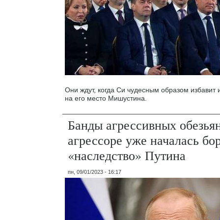
Они ждут, когда Си чудесным образом избавит и
на его место Мишустина.
Банды агрессивных обезьян
агрессоре уже началась бор
«наследство» Путина
пн, 09/01/2023 - 16:17