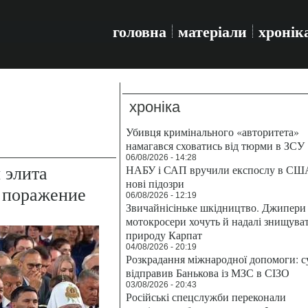
головна
матеріали
хронік
хроніка
Убивця кримінального «авторитета»
намагався сховатись від тюрми в ЗСУ
06/08/2026 - 14:28
 элита
НАБУ і САП вручили експослу в СШ
нові підозри
е поражение
06/08/2026 - 12:19
Звичайнісіньке шкідництво. Джипери 
мотокросери хочуть й надалі знищува
природу Карпат
04/08/2026 - 20:19
Розкрадання міжнародної допомоги: с
відправив Банькова із МЗС в СІЗО
03/08/2026 - 20:43
Російські спецслужби переконали