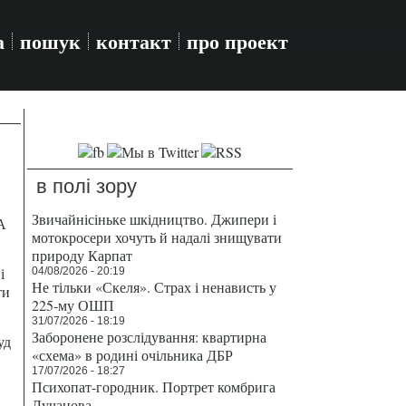
а
пошук
контакт
про проект
в полі зору
Звичайнісіньке шкідництво. Джипери і
А
мотокросери хочуть й надалі знищувати
природу Карпат
і
04/08/2026 - 20:19
Не тільки «Скеля». Страх і ненависть у
ти
225-му ОШП
31/07/2026 - 18:19
Заборонене розслідування: квартирна
уд
«схема» в родині очільника ДБР
17/07/2026 - 18:27
Психопат-городник. Портрет комбрига
Лучанова