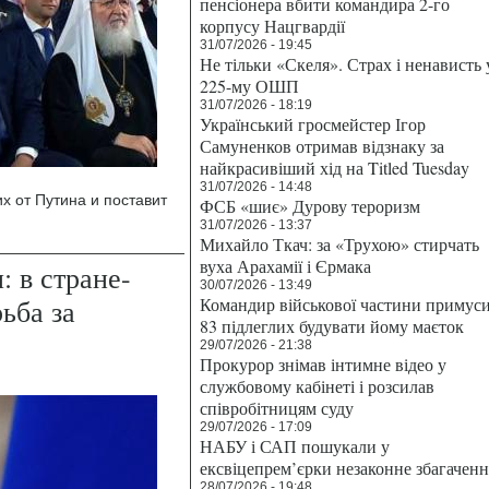
пенсіонера вбити командира 2-го
корпусу Нацгвардії
31/07/2026 - 19:45
Не тільки «Скеля». Страх і ненависть 
225-му ОШП
31/07/2026 - 18:19
Український гросмейстер Ігор
Самуненков отримав відзнаку за
найкрасивіший хід на Titled Tuesday
31/07/2026 - 14:48
х от Путина и поставит
ФСБ «шиє» Дурову тероризм
31/07/2026 - 13:37
Михайло Ткач: за «Трухою» стирчать
вуха Арахамії і Єрмака
: в стране-
30/07/2026 - 13:49
ьба за
Командир військової частини примус
83 підлеглих будувати йому маєток
29/07/2026 - 21:38
Прокурор знімав інтимне відео у
службовому кабінеті і розсилав
співробітницям суду
29/07/2026 - 17:09
НАБУ і САП пошукали у
ексвіцепрем’єрки незаконне збагаченн
28/07/2026 - 19:48