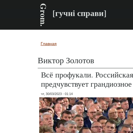
Grom.
[гучні справи]
Главная
Вы здесь
Виктор Золотов
Всё профукали. Российская
предчувствует грандиозно
чт, 30/03/2023 - 01:14