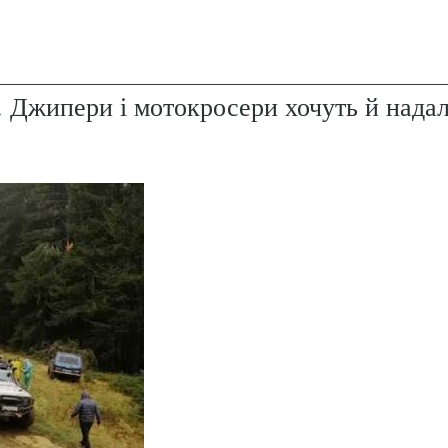
. Джипери і мотокросери хочуть й надал