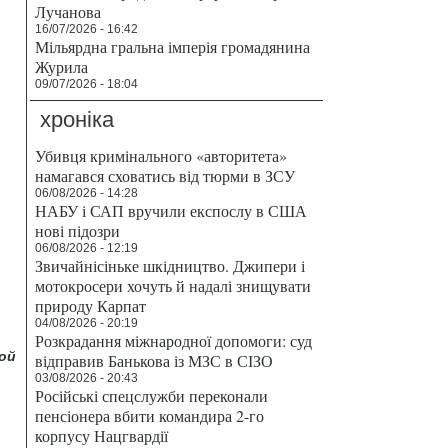
Лучанова
16/07/2026 - 16:42
Мільярдна гральна імперія громадянина
Журила
09/07/2026 - 18:04
хроніка
Убивця кримінального «авторитета»
намагався сховатись від тюрми в ЗСУ
06/08/2026 - 14:28
НАБУ і САП вручили експослу в США
нові підозри
06/08/2026 - 12:19
Звичайнісіньке шкідництво. Джипери і
мотокросери хочуть й надалі знищувати
природу Карпат
04/08/2026 - 20:19
Розкрадання міжнародної допомоги: суд
ой
відправив Банькова із МЗС в СІЗО
03/08/2026 - 20:43
Російські спецслужби переконали
пенсіонера вбити командира 2-го
корпусу Нацгвардії