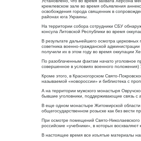
Установлено, что во время захвата Херсона ме
кремлевском зале во время объявления аннекси
освобождения города священник в сопровожден
районах юга Украины.
На территории собора сотрудники СБУ обнару
консула Литовской Республики во время оккупа
В результате дальнейшего осмотра церковных
советника военно-гражданской администрации
получили их в этом году во время оккупации Хе
По разоблаченным фактам начато уголовное про
совершенное в условиях военного положения) 
Кроме этого, в Красногорском Свято-Покровск
называемой «новороссии» и библиотека с проп
А на территории мужского монастыря Овручско
бывшие уголовники, поддерживающие связь с а
В еще одном монастыре Житомирской области о
общегосударственном розыске как без вести п
При осмотре помещений Свято-Николаевского 
российские «учебники», в которых восхваляют
В настоящее время все изъятые материалы на