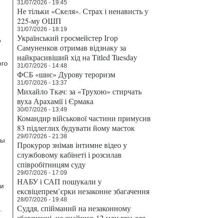
31/07/2026 - 19:45
Не тільки «Скеля». Страх і ненависть у
225-му ОШП
31/07/2026 - 18:19
Український гросмейстер Ігор
о
Самуненков отримав відзнаку за
найкрасивіший хід на Titled Tuesday
ого
31/07/2026 - 14:48
ФСБ «шиє» Дурову тероризм
31/07/2026 - 13:37
Михайло Ткач: за «Трухою» стирчать
вуха Арахамії і Єрмака
30/07/2026 - 13:49
Командир військової частини примусив
83 підлеглих будувати йому маєток
29/07/2026 - 21:38
ны
Прокурор знімав інтимне відео у
службовому кабінеті і розсилав
співробітницям суду
29/07/2026 - 17:09
НАБУ і САП пошукали у
 и
ексвіцепрем’єрки незаконне збагачення
28/07/2026 - 19:48
Суддя, спійманий на незаконному
.
збагаченні, не знайшов 12 млн грн для