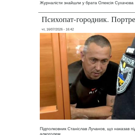
Журналісти знайшли у брата Олексія Сухачова 1
Психопат-городник. Портр
чт, 16/07/2026 - 16:42
Підполковник Станіслав Лучанов, що наказав під
алкоголем.