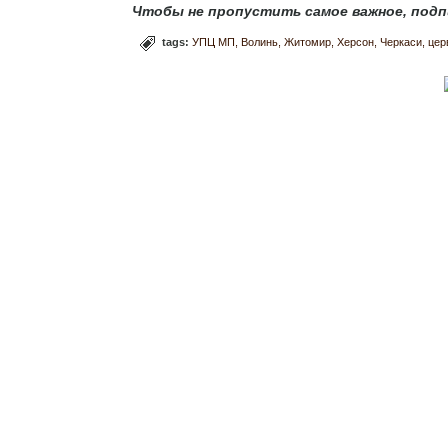
Чтобы не пропустить самое важное, подп
tags:
УПЦ МП
Волинь
Житомир
Херсон
Черкаси
цер