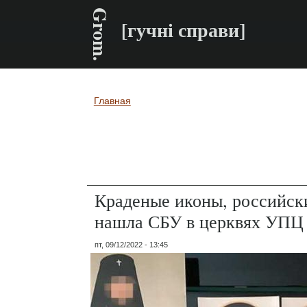
Grom.
[гучні справи]
Главная
Вы здесь
Краденые иконы, российски
нашла СБУ в церквях УП
пт, 09/12/2022 - 13:45