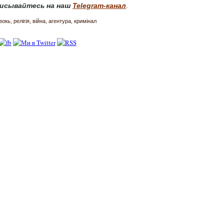
исывайтесь на наш
Telegram-канал
.
вокь
релігія
війна
агентура
кримінал