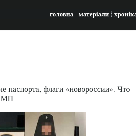
головна
матеріали
хронік
е паспорта, флаги «новороссии». Что
Ц МП