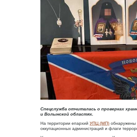
Спецслужба отчиталась о проверках храмо
и Волынской областях.
На территории епархий
УПЦ (МП)
обнаружены р
оккупационных администраций и флаги террор