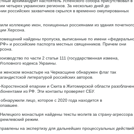
стный архимандрит настоятель Успенского собора присутствовал в
и четырех украинских регионов. За несколько дней до
ии российских захватчиков скрылся в временно оккупированных
жили коллекцию икон, похищенных россиянами из здания почетног
ции Херсона.
 помещений найдены пропуска, выписанные по имени «федеральн
 РФ» и российские паспорта местных священников. Причем они
рсона.
изводство по части 2 статьи 111 (государственная измена,
Уголовного кодекса Украины.
ом женском монастыре на Черкасщине обнаружен флаг так
агандистской литературой российских авторов.
-Коростенской епархии и Скита в Житомирской области разоблаче
бонентами из РФ. Эти контакты проверяет СБУ.
бнаружили лицо, которое с 2020 года находится в
ропавшее.
Нилецкого монастыря найдены тексты молитв за страну-агрессора
 кремлевский режим.
правлены на экспертизу для дальнейших процессуальных действий