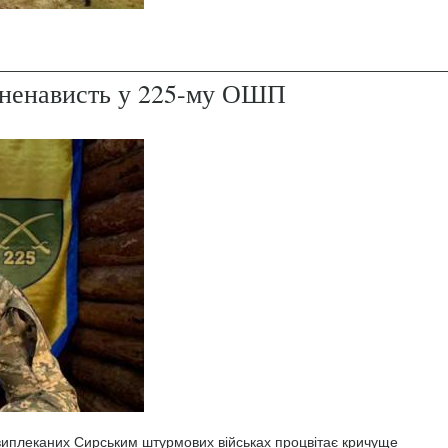
і ненависть у 225-му ОШП
 виплеканих Сирським штурмових військах процвітає кричуще