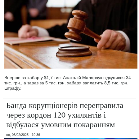
Вперше за хабар у $1,7 тис. Анатолій Малярчук відкупився 34
тис. грн., а зараз за 5 тис. грн. хабаря заплатить 8,5 тис. грн.
штрафу.
Банда корупціонерів переправила
через кордон 120 ухилянтів і
відбулася умовним покаранням
пн, 03/02/2025 - 19:36