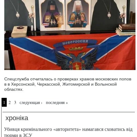
Спецслужба отчиталась о проверках храмов московских попов
в в Херсонской, Черкасской, Житомирской и Волынской
областях.
Страницы
1
2
3
следующая ›
последняя »
хроніка
Убивця кримінального «авторитета» намагався сховатись від
тюрми в ЗСУ