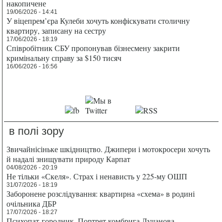
накопичене
19/06/2026 - 14:41
У віцепрем’єра Кулеби хочуть конфіскувати столичну
квартиру, записану на сестру
17/06/2026 - 18:19
Співробітник СБУ пропонував бізнесмену закрити
кримінальну справу за $150 тисяч
16/06/2026 - 16:56
в полі зору
Звичайнісіньке шкідництво. Джипери і мотокросери хочуть
й надалі знищувати природу Карпат
04/08/2026 - 20:19
Не тільки «Скеля». Страх і ненависть у 225-му ОШП
31/07/2026 - 18:19
Заборонене розслідування: квартирна «схема» в родині
очільника ДБР
17/07/2026 - 18:27
Психопат-городник. Портрет комбрига Лучанова