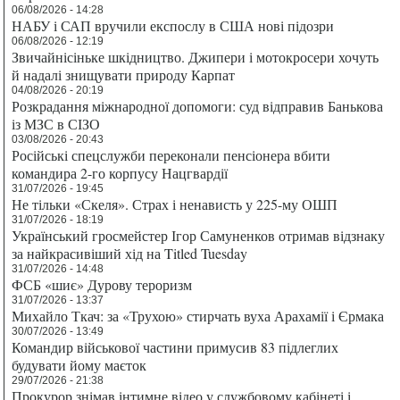
06/08/2026 - 14:28
НАБУ і САП вручили експослу в США нові підозри
06/08/2026 - 12:19
Звичайнісіньке шкідництво. Джипери і мотокросери хочуть
й надалі знищувати природу Карпат
04/08/2026 - 20:19
Розкрадання міжнародної допомоги: суд відправив Банькова
із МЗС в СІЗО
03/08/2026 - 20:43
Російські спецслужби переконали пенсіонера вбити
командира 2-го корпусу Нацгвардії
31/07/2026 - 19:45
Не тільки «Скеля». Страх і ненависть у 225-му ОШП
31/07/2026 - 18:19
Український гросмейстер Ігор Самуненков отримав відзнаку
за найкрасивіший хід на Titled Tuesday
31/07/2026 - 14:48
ФСБ «шиє» Дурову тероризм
31/07/2026 - 13:37
Михайло Ткач: за «Трухою» стирчать вуха Арахамії і Єрмака
30/07/2026 - 13:49
Командир військової частини примусив 83 підлеглих
будувати йому маєток
29/07/2026 - 21:38
Прокурор знімав інтимне відео у службовому кабінеті і