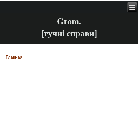
Grom.
[гучні справи]
Главная
Вы здесь