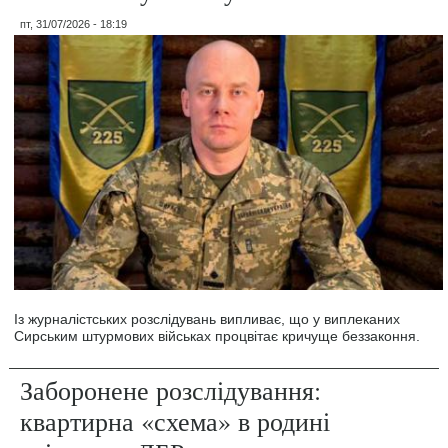
пт, 31/07/2026 - 18:19
Із журналістських розслідувань випливає, що у виплеканих
Сирським штурмових військах процвітає кричуще беззаконня.
Заборонене розслідування:
квартирна «схема» в родині