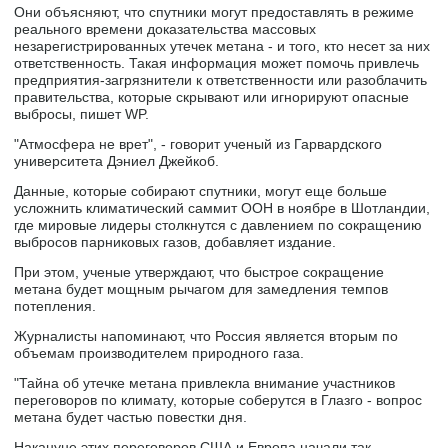
Они объясняют, что спутники могут предоставлять в режиме
реального времени доказательства массовых
незарегистрированных утечек метана - и того, кто несет за них
ответственность. Такая информация может помочь привлечь
предприятия-загрязнители к ответственности или разоблачить
правительства, которые скрывают или игнорируют опасные
выбросы, пишет WP.
"Атмосфера не врет", - говорит ученый из Гарвардского
университета Дэниел Джейкоб.
Данные, которые собирают спутники, могут еще больше
усложнить климатический саммит ООН в ноябре в Шотландии,
где мировые лидеры столкнутся с давлением по сокращению
выбросов парниковых газов, добавляет издание.
При этом, ученые утверждают, что быстрое сокращение
метана будет мощным рычагом для замедления темпов
потепления.
Журналисты напоминают, что Россия является вторым по
объемам производителем природного газа.
"Тайна об утечке метана привлекла внимание участников
переговоров по климату, которые соберутся в Глазго - вопрос
метана будет частью повестки дня.
Накануне этих переговоров США и Европа начали так