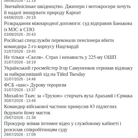
06/08/2026 - 12:19
Звичайнісіньке шкідництво. Джипери і мотокросери хочуть
й надалі знищувати природу Карпат
04/08/2026 - 20:19
Розкрадання міжнародної допомоги: суд відправив Банькова
із МЗС в СІЗО
03/08/2026 - 20:43
Російські спецслужби переконали пенсіонера вбити
командира 2-го корпусу Нацгвардії
31/07/2026 - 19:45
Не тільки «Скеля». Страх і ненависть у 225-му ОШП
31/07/2026 - 18:19
Український гросмейстер Ігор Самуненков отримав відзнаку
за найкрасивіший хід на Titled Tuesday
31/07/2026 - 14:48
ФСБ «шиє» Дурову тероризм
31/07/2026 - 13:37
Михайло Ткач: за «Трухою» стирчать вуха Арахамії і Єрмака
30/07/2026 - 13:49
Командир військової частини примусив 83 підлеглих
будувати йому маєток
29/07/2026 - 21:38
Прокурор знімав інтимне відео у службовому кабінеті і
розсилав співробітницям суду
29/07/2026 - 17:09