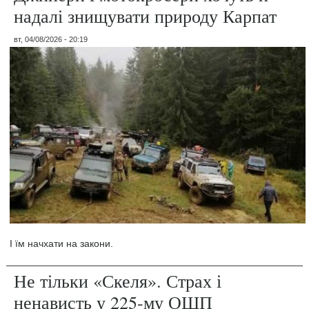
надалі знищувати природу Карпат
вт, 04/08/2026 - 20:19
І їм начхати на закони.
Не тільки «Скеля». Страх і
ненависть у 225-му ОШП