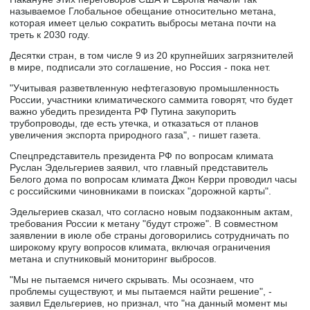
называемое Глобальное обещание относительно метана,
которая имеет целью сократить выбросы метана почти на
треть к 2030 году.
Десятки стран, в том числе 9 из 20 крупнейших загрязнителей
в мире, подписали это соглашение, но Россия - пока нет.
"Учитывая разветвленную нефтегазовую промышленность
России, участники климатического саммита говорят, что будет
важно убедить президента РФ Путина закупорить
трубопроводы, где есть утечка, и отказаться от планов
увеличения экспорта природного газа", - пишет газета.
Спецпредставитель президента РФ по вопросам климата
Руслан Эдельгериев заявил, что главный представитель
Белого дома по вопросам климата Джон Керри проводил часы
с российскими чиновниками в поисках "дорожной карты".
Эдельгериев сказал, что согласно новым подзаконным актам,
требования России к метану "будут строже". В совместном
заявлении в июле обе страны договорились сотрудничать по
широкому кругу вопросов климата, включая ограничения
метана и спутниковый мониторинг выбросов.
"Мы не пытаемся ничего скрывать. Мы осознаем, что
проблемы существуют, и мы пытаемся найти решение", -
заявил Едельгериев, но признал, что "на данный момент мы