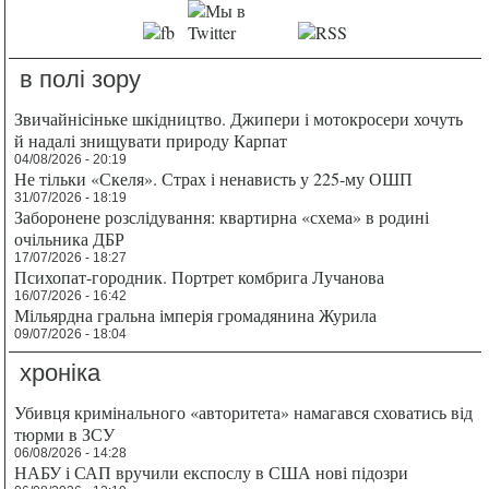
в полі зору
Звичайнісіньке шкідництво. Джипери і мотокросери хочуть
й надалі знищувати природу Карпат
04/08/2026 - 20:19
Не тільки «Скеля». Страх і ненависть у 225-му ОШП
31/07/2026 - 18:19
Заборонене розслідування: квартирна «схема» в родині
очільника ДБР
17/07/2026 - 18:27
Психопат-городник. Портрет комбрига Лучанова
16/07/2026 - 16:42
Мільярдна гральна імперія громадянина Журила
09/07/2026 - 18:04
хроніка
Убивця кримінального «авторитета» намагався сховатись від
тюрми в ЗСУ
06/08/2026 - 14:28
НАБУ і САП вручили експослу в США нові підозри