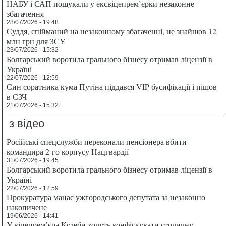
НАБУ і САП пошукали у ексвіцепрем’єрки незаконне
збагачення
28/07/2026 - 19:48
Суддя, спійманий на незаконному збагаченні, не знайшов 12
млн грн для ЗСУ
23/07/2026 - 15:32
Болгарський воротила грального бізнесу отримав ліцензії в
Україні
22/07/2026 - 12:59
Син соратника кума Путіна піддався VIP-бусифікації і пішов
в СЗЧ
21/07/2026 - 15:32
з відео
Російські спецслужби переконали пенсіонера вбити
командира 2-го корпусу Нацгвардії
31/07/2026 - 19:45
Болгарський воротила грального бізнесу отримав ліцензії в
Україні
22/07/2026 - 12:59
Прокуратура мацає ужгородського депутата за незаконно
накопичене
19/06/2026 - 14:41
У віцепрем’єра Кулеби хочуть конфіскувати столичну