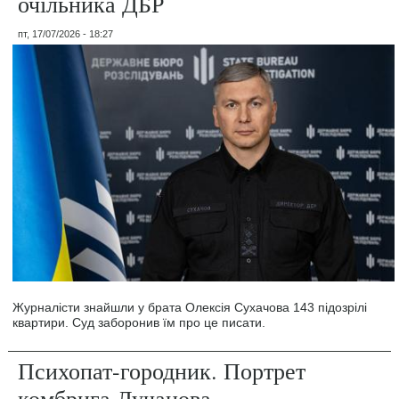
очільника ДБР
пт, 17/07/2026 - 18:27
Журналісти знайшли у брата Олексія Сухачова 143 підозрілі
квартири. Суд заборонив їм про це писати.
Психопат-городник. Портрет
комбрига Лучанова