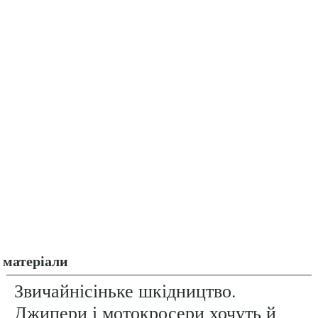
матеріали
Звичайнісіньке шкідництво.
Джипери і мотокросери хочуть й