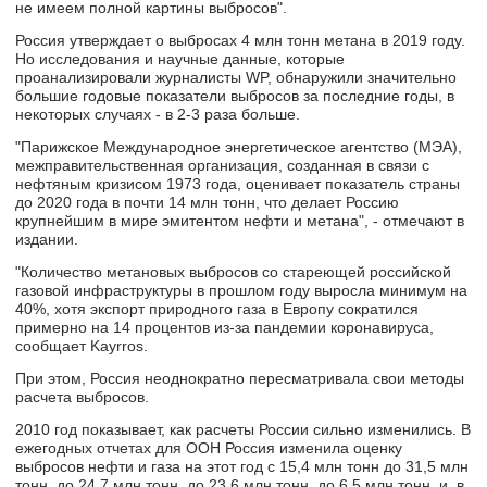
не имеем полной картины выбросов".
Россия утверждает о выбросах 4 млн тонн метана в 2019 году.
Но исследования и научные данные, которые
проанализировали журналисты WP, обнаружили значительно
большие годовые показатели выбросов за последние годы, в
некоторых случаях - в 2-3 раза больше.
"Парижское Международное энергетическое агентство (МЭА),
межправительственная организация, созданная в связи с
нефтяным кризисом 1973 года, оценивает показатель страны
до 2020 года в почти 14 млн тонн, что делает Россию
крупнейшим в мире эмитентом нефти и метана", - отмечают в
издании.
"Количество метановых выбросов со стареющей российской
газовой инфраструктуры в прошлом году выросла минимум на
40%, хотя экспорт природного газа в Европу сократился
примерно на 14 процентов из-за пандемии коронавируса,
сообщает Kayrros.
При этом, Россия неоднократно пересматривала свои методы
расчета выбросов.
2010 год показывает, как расчеты России сильно изменились. В
ежегодных отчетах для ООН Россия изменила оценку
выбросов нефти и газа на этот год с 15,4 млн тонн до 31,5 млн
тонн, до 24,7 млн тонн, до 23,6 млн тонн, до 6,5 млн тонн, и, в