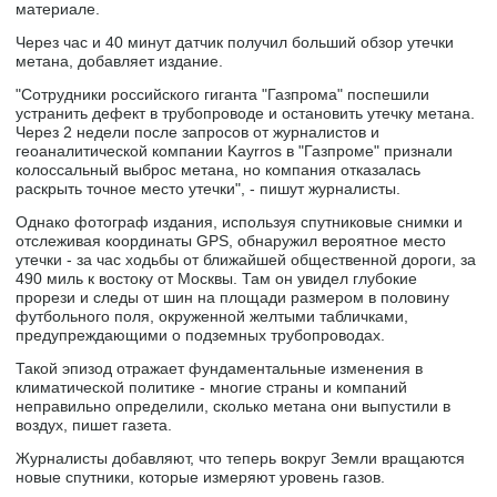
материале.
Через час и 40 минут датчик получил больший обзор утечки
метана, добавляет издание.
"Сотрудники российского гиганта "Газпрома" поспешили
устранить дефект в трубопроводе и остановить утечку метана.
Через 2 недели после запросов от журналистов и
геоаналитической компании Kayrros в "Газпроме" признали
колоссальный выброс метана, но компания отказалась
раскрыть точное место утечки", - пишут журналисты.
Однако фотограф издания, используя спутниковые снимки и
отслеживая координаты GPS, обнаружил вероятное место
утечки - за час ходьбы от ближайшей общественной дороги, за
490 миль к востоку от Москвы. Там он увидел глубокие
прорези и следы от шин на площади размером в половину
футбольного поля, окруженной желтыми табличками,
предупреждающими о подземных трубопроводах.
Такой эпизод отражает фундаментальные изменения в
климатической политике - многие страны и компаний
неправильно определили, сколько метана они выпустили в
воздух, пишет газета.
Журналисты добавляют, что теперь вокруг Земли вращаются
новые спутники, которые измеряют уровень газов.