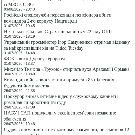
із МЗС в СІЗО
03/08/2026 - 20:43
Російські спецслужби переконали пенсіонера вбити
командира 2-го корпусу Нацгвардії
31/07/2026 - 19:45
Не тільки «Скеля». Страх і ненависть у 225-му ОШП
31/07/2026 - 18:19
Український гросмейстер Ігор Самуненков отримав відзнаку
за найкрасивіший хід на Titled Tuesday
31/07/2026 - 14:48
ФСБ «шиє» Дурову тероризм
31/07/2026 - 13:37
Михайло Ткач: за «Трухою» стирчать вуха Арахамії і Єрмака
30/07/2026 - 13:49
Командир військової частини примусив 83 підлеглих
будувати йому маєток
29/07/2026 - 21:38
Прокурор знімав інтимне відео у службовому кабінеті і
розсилав співробітницям суду
29/07/2026 - 17:09
НАБУ і САП пошукали у ексвіцепрем’єрки незаконне
збагачення
28/07/2026 - 19:48
Суддя, спійманий на незаконному збагаченні, не знайшов 12