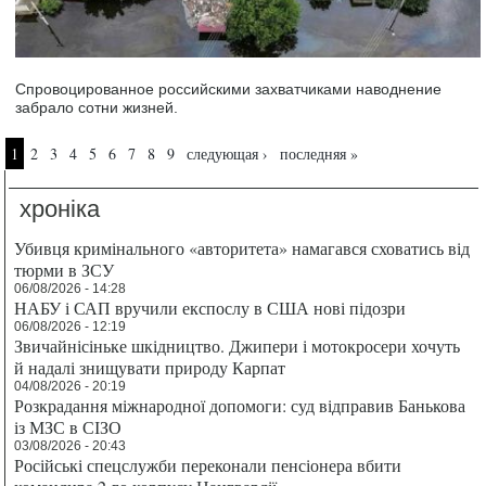
Спровоцированное российскими захватчиками наводнение
забрало сотни жизней.
Страницы
1
2
3
4
5
6
7
8
9
следующая ›
последняя »
хроніка
Убивця кримінального «авторитета» намагався сховатись від
тюрми в ЗСУ
06/08/2026 - 14:28
НАБУ і САП вручили експослу в США нові підозри
06/08/2026 - 12:19
Звичайнісіньке шкідництво. Джипери і мотокросери хочуть
й надалі знищувати природу Карпат
04/08/2026 - 20:19
Розкрадання міжнародної допомоги: суд відправив Банькова
із МЗС в СІЗО
03/08/2026 - 20:43
Російські спецслужби переконали пенсіонера вбити