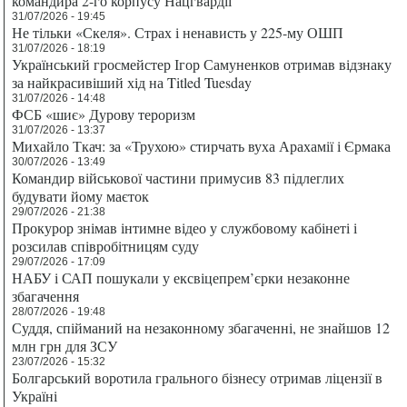
командира 2-го корпусу Нацгвардії
31/07/2026 - 19:45
Не тільки «Скеля». Страх і ненависть у 225-му ОШП
31/07/2026 - 18:19
Український гросмейстер Ігор Самуненков отримав відзнаку
за найкрасивіший хід на Titled Tuesday
31/07/2026 - 14:48
ФСБ «шиє» Дурову тероризм
31/07/2026 - 13:37
Михайло Ткач: за «Трухою» стирчать вуха Арахамії і Єрмака
30/07/2026 - 13:49
Командир військової частини примусив 83 підлеглих
будувати йому маєток
29/07/2026 - 21:38
Прокурор знімав інтимне відео у службовому кабінеті і
розсилав співробітницям суду
29/07/2026 - 17:09
НАБУ і САП пошукали у ексвіцепрем’єрки незаконне
збагачення
28/07/2026 - 19:48
Суддя, спійманий на незаконному збагаченні, не знайшов 12
млн грн для ЗСУ
23/07/2026 - 15:32
Болгарський воротила грального бізнесу отримав ліцензії в
Україні