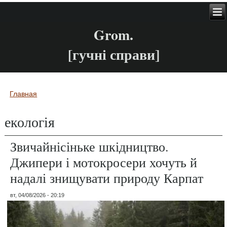
Grom.
[гучні справи]
Главная
Вы здесь
екологія
Звичайнісіньке шкідництво.
Джипери і мотокросери хочуть й
надалі знищувати природу Карпат
вт, 04/08/2026 - 20:19