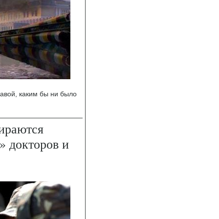
авой, каким бы ни было
бираются
» докторов и