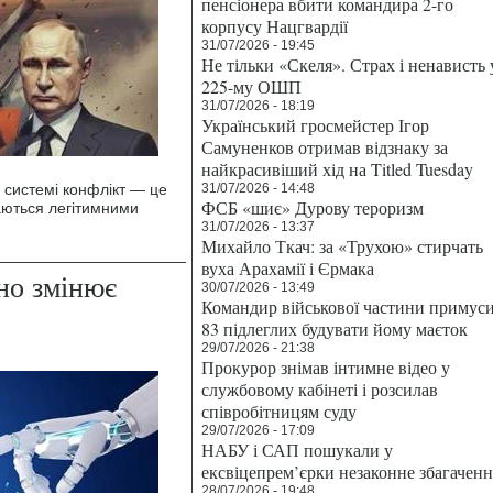
пенсіонера вбити командира 2-го
корпусу Нацгвардії
31/07/2026 - 19:45
Не тільки «Скеля». Страх і ненависть 
225-му ОШП
31/07/2026 - 18:19
Український гросмейстер Ігор
Самуненков отримав відзнаку за
найкрасивіший хід на Titled Tuesday
 системі конфлікт — це
31/07/2026 - 14:48
ФСБ «шиє» Дурову тероризм
жаються легітимними
31/07/2026 - 13:37
Михайло Ткач: за «Трухою» стирчать
вуха Арахамії і Єрмака
но змінює
30/07/2026 - 13:49
Командир військової частини примус
83 підлеглих будувати йому маєток
29/07/2026 - 21:38
Прокурор знімав інтимне відео у
службовому кабінеті і розсилав
співробітницям суду
29/07/2026 - 17:09
НАБУ і САП пошукали у
ексвіцепрем’єрки незаконне збагаченн
28/07/2026 - 19:48