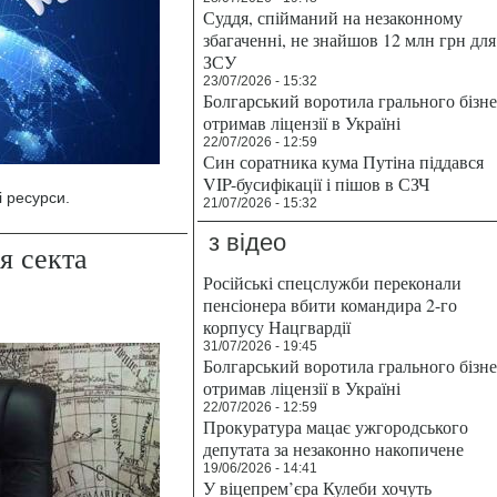
Суддя, спійманий на незаконному
збагаченні, не знайшов 12 млн грн для
ЗСУ
23/07/2026 - 15:32
Болгарський воротила грального бізн
отримав ліцензії в Україні
22/07/2026 - 12:59
Син соратника кума Путіна піддався
VIP-бусифікації і пішов в СЗЧ
 ресурси.
21/07/2026 - 15:32
з відео
я секта
Російські спецслужби переконали
пенсіонера вбити командира 2-го
корпусу Нацгвардії
31/07/2026 - 19:45
Болгарський воротила грального бізн
отримав ліцензії в Україні
22/07/2026 - 12:59
Прокуратура мацає ужгородського
депутата за незаконно накопичене
19/06/2026 - 14:41
У віцепрем’єра Кулеби хочуть