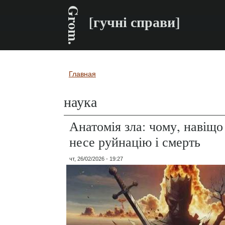
Grom.
[гучні справи]
Главная
Вы здесь
наука
Анатомія зла: чому, навіщо 
несе руйнацію і смерть
чт, 26/02/2026 - 19:27