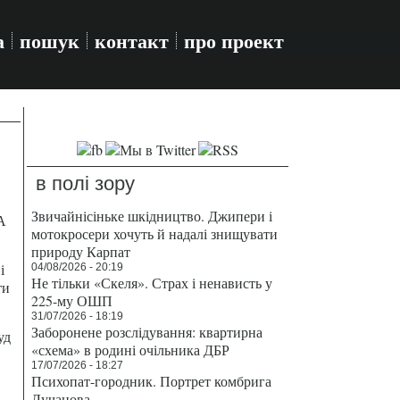
а
пошук
контакт
про проект
в полі зору
Звичайнісіньке шкідництво. Джипери і
А
мотокросери хочуть й надалі знищувати
природу Карпат
і
04/08/2026 - 20:19
Не тільки «Скеля». Страх і ненависть у
ти
225-му ОШП
31/07/2026 - 18:19
Заборонене розслідування: квартирна
уд
«схема» в родині очільника ДБР
17/07/2026 - 18:27
Психопат-городник. Портрет комбрига
Лучанова