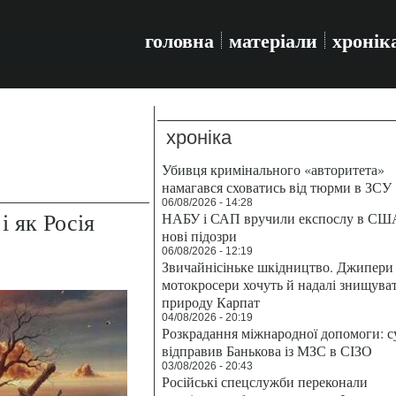
головна
матеріали
хронік
хроніка
Убивця кримінального «авторитета»
намагався сховатись від тюрми в ЗСУ
06/08/2026 - 14:28
і як Росія
НАБУ і САП вручили експослу в СШ
нові підозри
06/08/2026 - 12:19
Звичайнісіньке шкідництво. Джипери 
мотокросери хочуть й надалі знищува
природу Карпат
04/08/2026 - 20:19
Розкрадання міжнародної допомоги: с
відправив Банькова із МЗС в СІЗО
03/08/2026 - 20:43
Російські спецслужби переконали