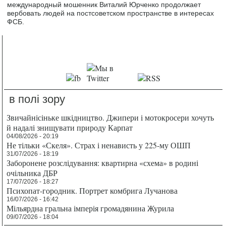
международный мошенник Виталий Юрченко продолжает
вербовать людей на постсоветском пространстве в интересах
ФСБ.
в полі зору
Звичайнісіньке шкідництво. Джипери і мотокросери хочуть
й надалі знищувати природу Карпат
04/08/2026 - 20:19
Не тільки «Скеля». Страх і ненависть у 225-му ОШП
31/07/2026 - 18:19
Заборонене розслідування: квартирна «схема» в родині
очільника ДБР
17/07/2026 - 18:27
Психопат-городник. Портрет комбрига Лучанова
16/07/2026 - 16:42
Мільярдна гральна імперія громадянина Журила
09/07/2026 - 18:04