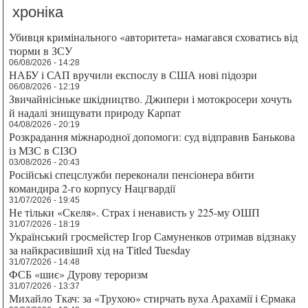
хроніка
Убивця кримінального «авторитета» намагався сховатись від
тюрми в ЗСУ
06/08/2026 - 14:28
НАБУ і САП вручили експослу в США нові підозри
06/08/2026 - 12:19
Звичайнісіньке шкідництво. Джипери і мотокросери хочуть
й надалі знищувати природу Карпат
04/08/2026 - 20:19
Розкрадання міжнародної допомоги: суд відправив Банькова
із МЗС в СІЗО
03/08/2026 - 20:43
Російські спецслужби переконали пенсіонера вбити
командира 2-го корпусу Нацгвардії
31/07/2026 - 19:45
Не тільки «Скеля». Страх і ненависть у 225-му ОШП
31/07/2026 - 18:19
Український гросмейстер Ігор Самуненков отримав відзнаку
за найкрасивіший хід на Titled Tuesday
31/07/2026 - 14:48
ФСБ «шиє» Дурову тероризм
31/07/2026 - 13:37
Михайло Ткач: за «Трухою» стирчать вуха Арахамії і Єрмака