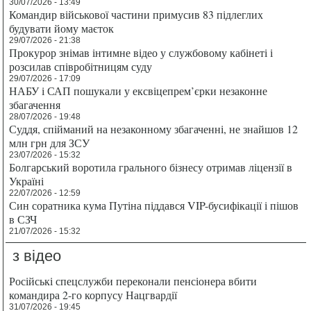
30/07/2026 - 13:49
Командир військової частини примусив 83 підлеглих
будувати йому маєток
29/07/2026 - 21:38
Прокурор знімав інтимне відео у службовому кабінеті і
розсилав співробітницям суду
29/07/2026 - 17:09
НАБУ і САП пошукали у ексвіцепрем’єрки незаконне
збагачення
28/07/2026 - 19:48
Суддя, спійманий на незаконному збагаченні, не знайшов 12
млн грн для ЗСУ
23/07/2026 - 15:32
Болгарський воротила грального бізнесу отримав ліцензії в
Україні
22/07/2026 - 12:59
Син соратника кума Путіна піддався VIP-бусифікації і пішов
в СЗЧ
21/07/2026 - 15:32
з відео
Російські спецслужби переконали пенсіонера вбити
командира 2-го корпусу Нацгвардії
31/07/2026 - 19:45