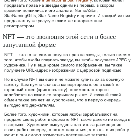
Более того, кроме
International Star Registry
, который начал
продавать права на звезды одним из первых, в скором
времени появились и его аналоги: NameAStar,
StarNamingGifts, Star Name Registry и прочие. И каждый из них
предлагал ту же услугу с таким же авторитетным
регистратором.
NFT — это эволюция этой сети в более
запутанной форме
NFT — это та же самая покупка прав на звезды, только вместо
того, чтобы якобы покупать звезду, вы якобы покупаете JPEG у
художника. Ну и еще кроме самого изображения, вы также
получаете URL-адрес изображения с цифровой подписью.
Но в случае NFT вы еще и не можете купить их за обычную
валюту. Вам нужно сначала конвертировать ее в какой-то
странный токен (криптовалюту), стоимость которого
колеблется на каком-то вторичном рынке. И каждый такой
обмен также влияет на курс токена, что в первую очередь
выгодно его держателям.
Более того, художники, которые якобы зарабатывают на
продаже своих работ в формате NFT также далеко не всегда в
выигрыше. Художники вынуждены платить за размещение
своих работ наперед, а потом надеяться, что кто-то их работу
купит и они смогут возместить потерянные затраты.