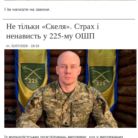
І їм начхати на закони.
Не тільки «Скеля». Страх і
ненависть у 225-му ОШП
пт, 31/07/2026 - 18:19
Із журналістських розслідувань випливає, що у виплеканих