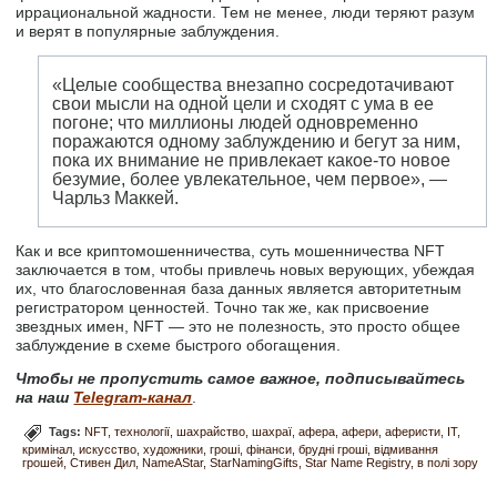
иррациональной жадности. Тем не менее, люди теряют разум
и верят в популярные заблуждения.
«Целые сообщества внезапно сосредотачивают
свои мысли на одной цели и сходят с ума в ее
погоне; что миллионы людей одновременно
поражаются одному заблуждению и бегут за ним,
пока их внимание не привлекает какое-то новое
безумие, более увлекательное, чем первое», —
Чарльз Маккей.
Как и все криптомошенничества, суть мошенничества NFT
заключается в том, чтобы привлечь новых верующих, убеждая
их, что благословенная база данных является авторитетным
регистратором ценностей. Точно так же, как присвоение
звездных имен, NFT — это не полезность, это просто общее
заблуждение в схеме быстрого обогащения.
Чтобы не пропустить самое важное, подписывайтесь
на наш
Telegram-канал
.
Tags:
NFT
технології
шахрайство
шахраї
афера
афери
аферисти
IT
кримінал
искусство
художники
гроші
фінанси
брудні гроші
відмивання
грошей
Стивен Дил
NameAStar
StarNamingGifts
Star Name Registry
в полі зору