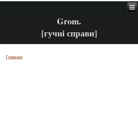
Grom.
[гучні справи]
Главная
Вы здесь