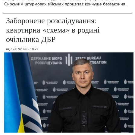
Сирським штурмових військах процвітає кричуще беззаконня.
Заборонене розслідування:
квартирна «схема» в родині
очільника ДБР
пт, 17/07/2026 - 18:27