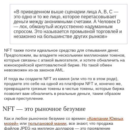
«В приведенном выше сценарии лица A, B, C —
это одно и то же лицо, которое перетасовывает
деньги между анонимными счетами. А Человек D
— лох, обманутый искусственно надуманным
спросом. Это называется промывной торговлей и
незаконно на большинстве других рынков»
NFT также почти идеальное средство для отмывания денег.
Предположим, вы владеете несколькими миллионами токенов,
которые связаны с атакой вымогателя, и хотите обналичить на
южнокорейской криптовалютной бирже. Но такой обмен
невозможен из-за законов AML.
И тогда вы создаете NFT из камня (или что-то в этом роде),
продаете это себе на одной из платформ NFT и, конечно же,
превращаете грязные токены в чистые токены, которые биржа
позволит вам обналичить в реальные деньги, таким образом
скрыв преступление.
NFT — это рыночное безумие
Как и любое рыночное безумие со времен
«Компании Южных
морей»
или
тюльпановой мании
, все знают, что продажа
файлов JPEG на миллион долларов — это проявление