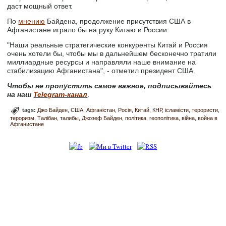
даст мощный ответ.
По
мнению
Байдена, продолжение присутствия США в
Афганистане играло бы на руку Китаю и России.
"Наши реальные стратегические конкуренты Китай и Россия
очень хотели бы, чтобы мы в дальнейшем бесконечно тратили
миллиардные ресурсы и направляли наше внимание на
стабилизацию Афганистана", - отметил президент США.
Чтобы не пропустить самое важное, подписывайтесь
на наш
Telegram-канал
.
tags:
Джо Байден
США
Афганістан
Росія
Китай
КНР
ісламісти
терористи
тероризм
Талібан
талибы
Джозеф Байден
політика
геополітика
війна
война в
Афганистане