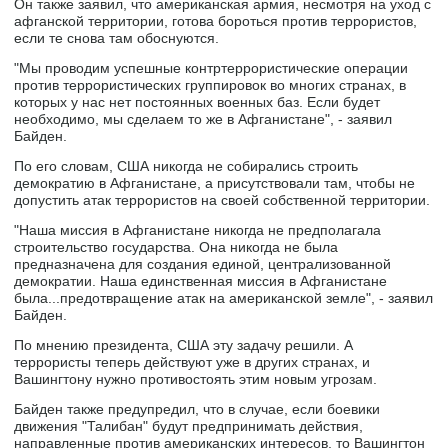
Он также заявил, что американская армия, несмотря на уход с
афганской территории, готова бороться против террористов,
если те снова там обоснуются.
"Мы проводим успешные контртеррористические операции
против террористических группировок во многих странах, в
которых у нас нет постоянных военных баз. Если будет
необходимо, мы сделаем то же в Афганистане", - заявил
Байден.
По его словам, США никогда не собирались строить
демократию в Афганистане, а присутствовали там, чтобы не
допустить атак террористов на своей собственной территории.
"Наша миссия в Афганистане никогда не предполагала
строительство государства. Она никогда не была
предназначена для создания единой, централизованной
демократии. Наша единственная миссия в Афганистане
была...предотвращение атак на американской земле", - заявил
Байден.
По мнению президента, США эту задачу решили. А
террористы теперь действуют уже в других странах, и
Вашингтону нужно противостоять этим новым угрозам.
Байден также предупредил, что в случае, если боевики
движения "Талибан" будут предпринимать действия,
направленные против американских интересов, то Вашингтон