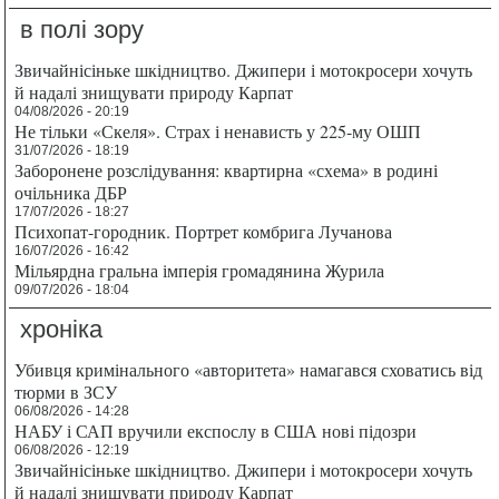
в полі зору
Звичайнісіньке шкідництво. Джипери і мотокросери хочуть
й надалі знищувати природу Карпат
04/08/2026 - 20:19
Не тільки «Скеля». Страх і ненависть у 225-му ОШП
31/07/2026 - 18:19
Заборонене розслідування: квартирна «схема» в родині
очільника ДБР
17/07/2026 - 18:27
Психопат-городник. Портрет комбрига Лучанова
16/07/2026 - 16:42
Мільярдна гральна імперія громадянина Журила
09/07/2026 - 18:04
хроніка
Убивця кримінального «авторитета» намагався сховатись від
тюрми в ЗСУ
06/08/2026 - 14:28
НАБУ і САП вручили експослу в США нові підозри
06/08/2026 - 12:19
Звичайнісіньке шкідництво. Джипери і мотокросери хочуть
й надалі знищувати природу Карпат