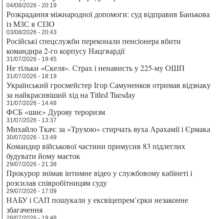
04/08/2026 - 20:19
Розкрадання міжнародної допомоги: суд відправив Банькова
із МЗС в СІЗО
03/08/2026 - 20:43
Російські спецслужби переконали пенсіонера вбити
командира 2-го корпусу Нацгвардії
31/07/2026 - 19:45
Не тільки «Скеля». Страх і ненависть у 225-му ОШП
31/07/2026 - 18:19
Український гросмейстер Ігор Самуненков отримав відзнаку
за найкрасивіший хід на Titled Tuesday
31/07/2026 - 14:48
ФСБ «шиє» Дурову тероризм
31/07/2026 - 13:37
Михайло Ткач: за «Трухою» стирчать вуха Арахамії і Єрмака
30/07/2026 - 13:49
Командир військової частини примусив 83 підлеглих
будувати йому маєток
29/07/2026 - 21:38
Прокурор знімав інтимне відео у службовому кабінеті і
розсилав співробітницям суду
29/07/2026 - 17:09
НАБУ і САП пошукали у ексвіцепрем’єрки незаконне
збагачення
28/07/2026 - 19:48