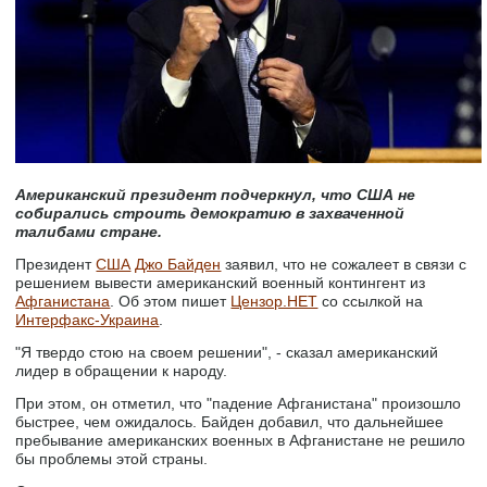
Американский президент подчеркнул, что США не
собирались строить демократию в захваченной
талибами стране.
Президент
США
Джо Байден
заявил, что не сожалеет в связи с
решением вывести американский военный контингент из
Афганистана
. Об этом пишет
Цензор.НЕТ
со ссылкой на
Интерфакс-Украина
.
"Я твердо стою на своем решении", - сказал американский
лидер в обращении к народу.
При этом, он отметил, что "падение Афганистана" произошло
быстрее, чем ожидалось. Байден добавил, что дальнейшее
пребывание американских военных в Афганистане не решило
бы проблемы этой страны.