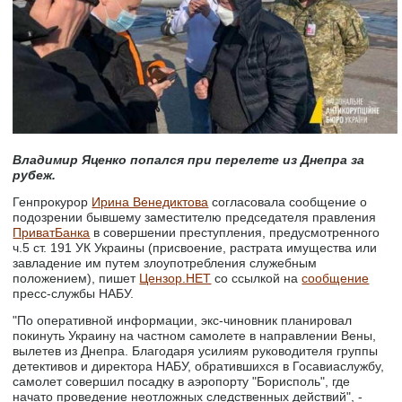
Владимир Яценко попался при перелете из Днепра за
рубеж.
Генпрокурор
Ирина Венедиктова
согласовала сообщение о
подозрении бывшему заместителю председателя правления
ПриватБанка
в совершении преступления, предусмотренного
ч.5 ст. 191 УК Украины (присвоение, растрата имущества или
завладение им путем злоупотребления служебным
положением), пишет
Цензор.НЕТ
со ссылкой на
сообщение
пресс-службы НАБУ.
"По оперативной информации, экс-чиновник планировал
покинуть Украину на частном самолете в направлении Вены,
вылетев из Днепра. Благодаря усилиям руководителя группы
детективов и директора НАБУ, обратившихся в Госавиаслужбу,
самолет совершил посадку в аэропорту "Борисполь", где
начато проведение неотложных следственных действий", -