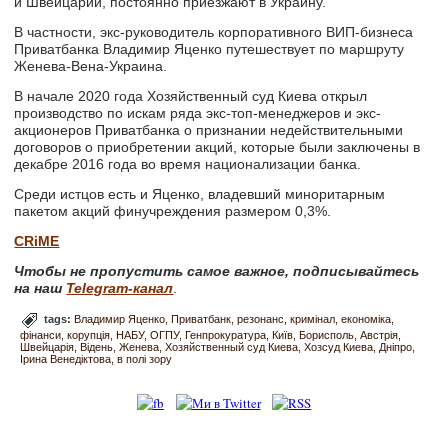
и Швейцарии, постоянно приезжают в Украину.
В частности, экс-руководитель корпоративного ВИП-бизнеса
Приватбанка Владимир Яценко путешествует по маршруту
Женева-Вена-Украина.
В начале 2020 года Хозяйственный суд Киева открыл
производство по искам ряда экс-топ-менеджеров и экс-
акционеров Приватбанка о признании недействительными
договоров о приобретении акций, которые были заключены в
декабре 2016 года во время национализации банка.
Среди истцов есть и Яценко, владевший миноритарным
пакетом акций финучреждения размером 0,3%.
CRiME
Чтобы не пропустить самое важное, подписывайтесь
на наш
Telegram-канал
.
tags:
Владимир Яценко
Приватбанк
резонанс
кримінал
економіка
фінанси
корупція
НАБУ
ОГПУ
Генпрокуратура
Київ
Борисполь
Австрія
Швейцарія
Відень
Женева
Хозяйственный суд Киева
Хозсуд Киева
Дніпро
Ірина Венедіктова
в полі зору