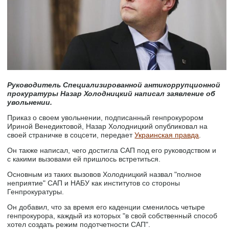
Руководитель Специализированной антикоррупционной
прокуратуры Назар Холодницкий написал заявление об
увольнении.
Приказ о своем увольнении, подписанный генпрокурором
Ириной Венедиктовой, Назар Холодницкий опубликовал на
своей страничке в соцсети, передает
Украинская правда
.
Он также написал, чего достигла САП под его руководством и
с какими вызовами ей пришлось встретиться.
Основным из таких вызовов Холодницкий назвал "полное
неприятие" САП и НАБУ как институтов со стороны
Генпрокуратуры.
Он добавил, что за время его каденции сменилось четыре
генпрокурора, каждый из которых "в свой собственный способ
хотел создать режим подотчетности САП".