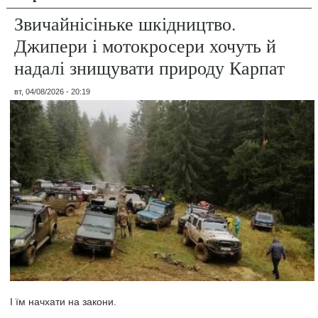
Звичайнісіньке шкідництво.
Джипери і мотокросери хочуть й
надалі знищувати природу Карпат
вт, 04/08/2026 - 20:19
І їм начхати на закони.