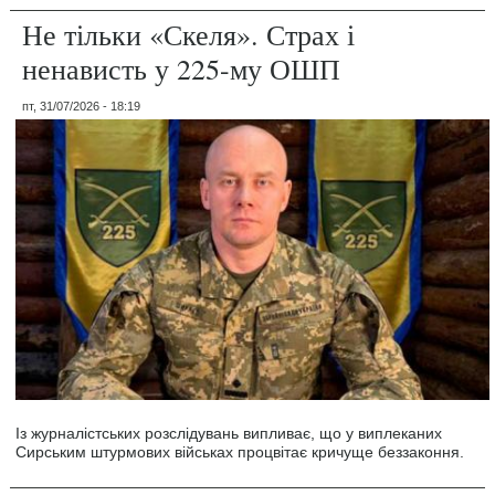
Не тільки «Скеля». Страх і
ненависть у 225-му ОШП
пт, 31/07/2026 - 18:19
Із журналістських розслідувань випливає, що у виплеканих
Сирським штурмових військах процвітає кричуще беззаконня.