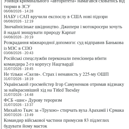
Убивця кримінального «авторитета» намагався сховатись від
тюрми в ЗСУ
06/08/2026 - 14:28
НАБУ і САП вручили експослу в США нові підозри
06/08/2026 - 12:19
Звичайнісіньке шкідництво. Джипери і мотокросери хочуть
й надалі знищувати природу Карпат
04/08/2026 - 20:19
Розкрадання міжнародної допомоги: суд відправив Банькова
із МЗС в СІЗО
03/08/2026 - 20:43
Російські спецслужби переконали пенсіонера вбити
командира 2-го корпусу Нацгвардії
31/07/2026 - 19:45
Не тільки «Скеля». Страх і ненависть у 225-му ОШП
31/07/2026 - 18:19
Український гросмейстер Ігор Самуненков отримав відзнаку
за найкрасивіший хід на Titled Tuesday
31/07/2026 - 14:48
ФСБ «шиє» Дурову тероризм
31/07/2026 - 13:37
Михайло Ткач: за «Трухою» стирчать вуха Арахамії і Єрмака
30/07/2026 - 13:49
Командир військової частини примусив 83 підлеглих
будувати йому маєток