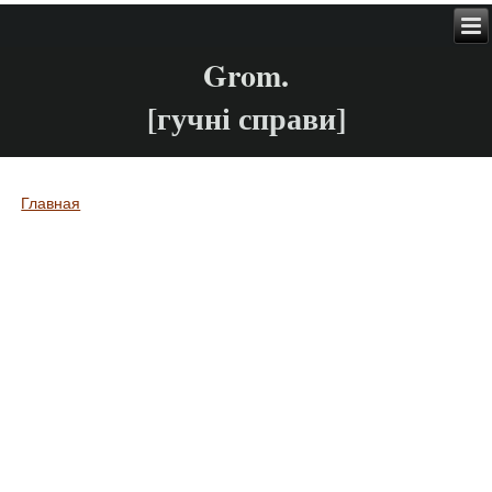
Grom.
[гучні справи]
Главная
Вы здесь