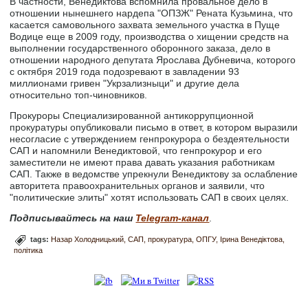
В частности, Венедиктова вспомнила провальное дело в
отношении нынешнего нардепа "ОПЗЖ" Рената Кузьмина, что
касается самовольного захвата земельного участка в Пуще
Водице еще в 2009 году, производства о хищении средств на
выполнении государственного оборонного заказа, дело в
отношении народного депутата Ярослава Дубневича, которого
с октября 2019 года подозревают в завладении 93
миллионами гривен "Укрзализныци" и другие дела
относительно топ-чиновников.
Прокуроры Специализированной антикоррупционной
прокуратуры опубликовали письмо в ответ, в котором выразили
несогласие с утверждением генпрокурора о бездеятельности
САП и напомнили Венедиктовой, что генпрокурор и его
заместители не имеют права давать указания работникам
САП. Также в ведомстве упрекнули Венедиктову за ослабление
авторитета правоохранительных органов и заявили, что
"политические элиты" хотят использовать САП в своих целях.
Подписывайтесь на наш
Telegram-канал
.
tags:
Назар Холодницький
САП
прокуратура
ОПГУ
Ірина Венедіктова
політика