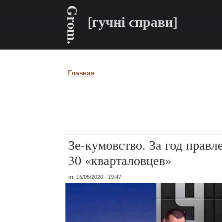
Grom.
[гучні справи]
Главная
Вы здесь
Зе-кумовство. За год правл
30 «кварталовцев»
пт, 15/05/2020 - 19:47