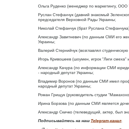
Ольга Руденко (менеджер по маркетингу, ООО "
Руслан Стефанчук (давний знакомый Зеленского
председателя Верховной Рады Украины;
Николай Стефанчук (брат Руслана Стефанчука)
Александр Завитневич (по данным СМИ его жена
Украины;
Валерий Стернийчук (возглавлял студенческую 
Игорь Кривошеев (шоумен, игрок "Лиги смеха" 
Александр Качура (по информации СМИ юридич
- народный депутат Украины;
Владимир Воронов (по данным СМИ имел профе
народный депутат Украины;
Роман Грищук (руководитель студии "Мамахохо
Ирина Борзова (по данным СМИ является доче
Александр Скичко (телеведущий, актер, был зн
Подписывайтесь на наш
Telegram-канал
.