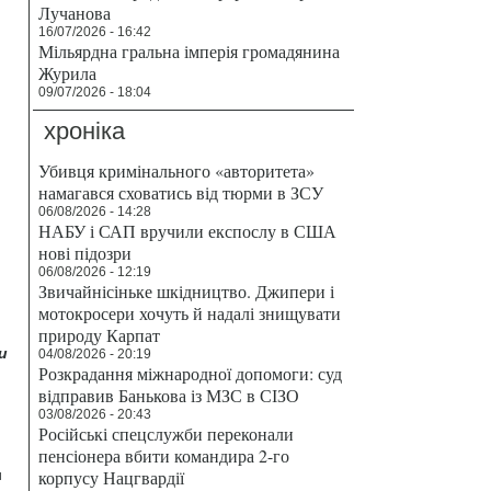
Лучанова
16/07/2026 - 16:42
Мільярдна гральна імперія громадянина
Журила
09/07/2026 - 18:04
хроніка
Убивця кримінального «авторитета»
намагався сховатись від тюрми в ЗСУ
06/08/2026 - 14:28
НАБУ і САП вручили експослу в США
нові підозри
06/08/2026 - 12:19
Звичайнісіньке шкідництво. Джипери і
мотокросери хочуть й надалі знищувати
природу Карпат
и
04/08/2026 - 20:19
Розкрадання міжнародної допомоги: суд
відправив Банькова із МЗС в СІЗО
03/08/2026 - 20:43
Російські спецслужби переконали
пенсіонера вбити командира 2-го
и
корпусу Нацгвардії