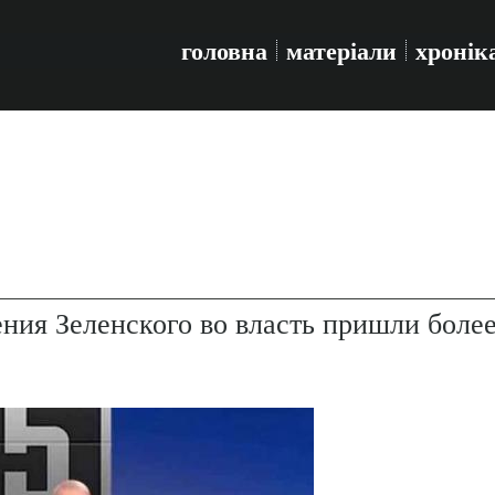
головна
матеріали
хронік
ения Зеленского во власть пришли боле