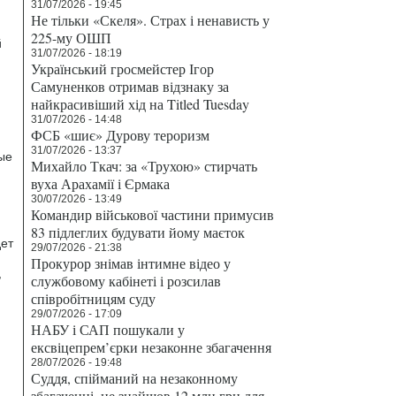
31/07/2026 - 19:45
Не тільки «Скеля». Страх і ненависть у
225-му ОШП
й
31/07/2026 - 18:19
Український гросмейстер Ігор
Самуненков отримав відзнаку за
найкрасивіший хід на Titled Tuesday
31/07/2026 - 14:48
ФСБ «шиє» Дурову тероризм
31/07/2026 - 13:37
ые
Михайло Ткач: за «Трухою» стирчать
вуха Арахамії і Єрмака
30/07/2026 - 13:49
Командир військової частини примусив
83 підлеглих будувати йому маєток
дет
29/07/2026 - 21:38
Прокурор знімав інтимне відео у
,
службовому кабінеті і розсилав
співробітницям суду
29/07/2026 - 17:09
НАБУ і САП пошукали у
ексвіцепрем’єрки незаконне збагачення
28/07/2026 - 19:48
Суддя, спійманий на незаконному
збагаченні, не знайшов 12 млн грн для