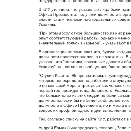
государственные должности. Из них 12 непосред
В КИУ уточнили, что указанные лица были наз
Офиса Президента, получили должности в орга
власти, стали членами наблюдательных совето
Украины.
"При этом абсолютное большинство из них ран
опыт соответствующей работы, однако именно 
значительный толчок в карьере", - указывают в 
В организации напоминают, что, будучи канди
должности профессионалов, а не знакомых. В 
указано, что "политики, связанные давними об
Украину", но, согласно сообщению, "часто реа
"Студия Квартал 95 превратились в кузницу кад
которые непосредственно работали в структурах
о по меньшей мере о трех десятках человек, к
первый год президентства Зеленского. Реальн
что большинство из этих людей не были связа
должностях, если бы не Зеленский. Более того
должности в Офисе Президента, но и места в 
вопрос их профпригодности для выполнения по
Так, согласно списку на сайте КИУ, работают 
Андрей Ермак (кинопродюсер, товарищ Зеленск