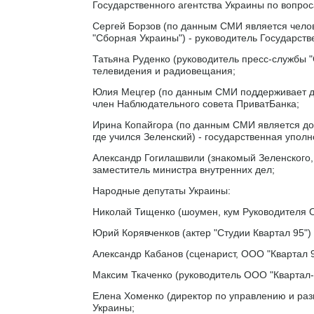
Государственного агентства Украины по вопрос
Сергей Борзов (по данным СМИ является челов
"Сборная Украины") - руководитель Государст
Татьяна Руденко (руководитель пресс-службы "
телевидения и радиовещания;
Юлия Мецгер (по данным СМИ поддерживает дру
член Наблюдательного совета ПриватБанка;
Ирина Копайгора (по данным СМИ является до
где учился Зеленский) - государственная упо
Александр Гогилашвили (знакомый Зеленского,
заместитель министра внутренних дел;
Народные депутаты Украины:
Николай Тищенко (шоумен, кум Руководителя О
Юрий Корявченков (актер "Студии Квартал 95")
Александр Кабанов (сценарист, ООО "Квартал 9
Максим Ткаченко (руководитель ООО "Квартал-
Елена Хоменко (директор по управлению и раз
Украины;