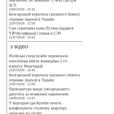
ЗСУ
23/07/2026 - 15:32
Болгарський воротила грального бізнесу
отримав ліцензії в Україні
22/07/2026 - 12:59
Син соратника кума Путіна піддався
VIP-бусифікації і пішов в СЗЧ
21/07/2026 - 15:32
з відео
Російські спецслужби переконали
пенсіонера вбити командира 2-го
корпусу Нацгвардії
31/07/2026 - 19:45
Болгарський воротила грального бізнесу
отримав ліцензії в Україні
22/07/2026 - 12:59
Прокуратура мацає ужгородського
депутата за незаконно накопичене
19/06/2026 - 14:41
У віцепрем’єра Кулеби хочуть
конфіскувати столичну квартиру,
записану на сестру