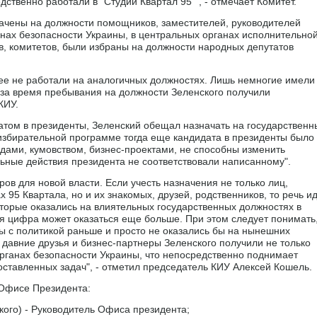
ственно работали в "Студии Квартал 95"", - отмечает Комитет.
начены на должности помощников, заместителей, руководителей
нах безопасности Украины, в центральных органах исполнительно
в, комитетов, были избраны на должности народных депутатов
ее не работали на аналогичных должностях. Лишь немногие имели
за время пребывания на должности Зеленского получили
КИУ.
датом в президенты, Зеленский обещал назначать на государственн
избирательной программе тогда еще кандидата в президенты было
идами, кумовством, бизнес-проектами, не способны изменить
льные действия президента не соответствовали написанному".
ров для новой власти. Если учесть назначения не только лиц,
 95 Квартала, но и их знакомых, друзей, родственников, то речь и
оторые оказались на влиятельных государственных должностях в
ая цифра может оказаться еще больше. При этом следует понимать
ны с политикой раньше и просто не оказались бы на нынешних
, давние друзья и бизнес-партнеры Зеленского получили не только
органах безопасности Украины, что непосредственно поднимает
ставленных задач", - отметил председатель КИУ Алексей Кошель.
в Офисе Президента:
ого) - Руководитель Офиса президента;