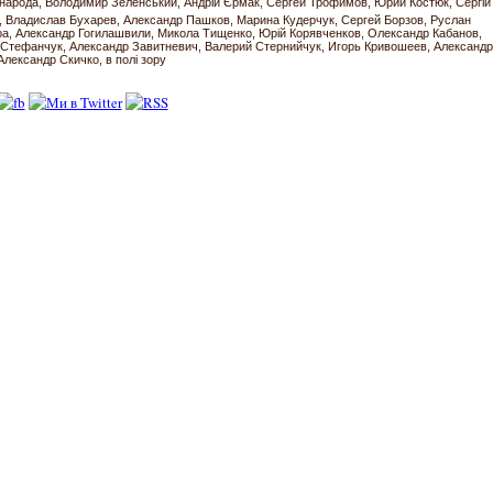
 народа
Володимир Зеленський
Андрій Єрмак
Сергей Трофимов
Юрий Костюк
Сергій
Владислав Бухарев
Александр Пашков
Марина Кудерчук
Сергей Борзов
Руслан
ра
Александр Гогилашвили
Микола Тищенко
Юрій Корявченков
Олександр Кабанов
 Стефанчук
Александр Завитневич
Валерий Стернийчук
Игорь Кривошеев
Александр
Александр Скичко
в полі зору