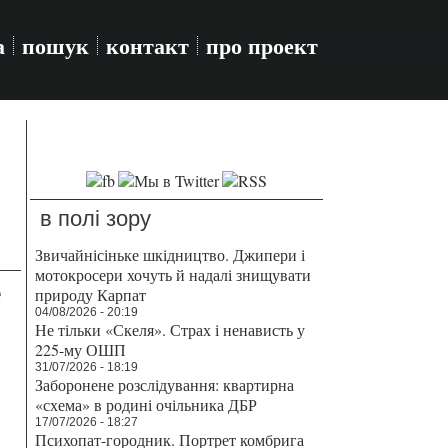
а
пошук
контакт
про проект
в полі зору
Звичайнісіньке шкідництво. Джипери і
мотокросери хочуть й надалі знищувати
е
природу Карпат
04/08/2026 - 20:19
Не тільки «Скеля». Страх і ненависть у
225-му ОШП
31/07/2026 - 18:19
Заборонене розслідування: квартирна
«схема» в родині очільника ДБР
17/07/2026 - 18:27
Психопат-городник. Портрет комбрига