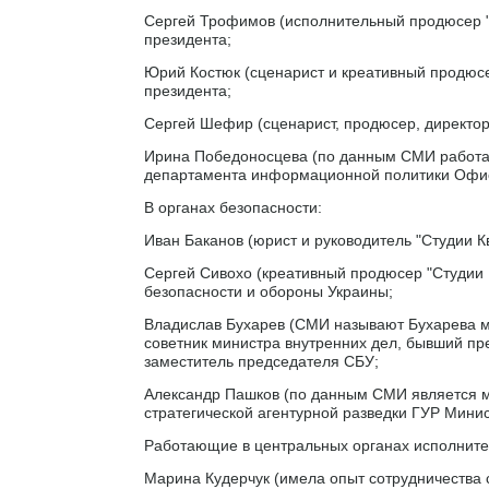
Сергей Трофимов (исполнительный продюсер "
президента;
Юрий Костюк (сценарист и креативный продюсе
президента;
Сергей Шефир (сценарист, продюсер, директор
Ирина Победоносцева (по данным СМИ работала
департамента информационной политики Офис
В органах безопасности:
Иван Баканов (юрист и руководитель "Студии К
Сергей Сивохо (креативный продюсер "Студии К
безопасности и обороны Украины;
Владислав Бухарев (СМИ называют Бухарева му
советник министра внутренних дел, бывший пр
заместитель председателя СБУ;
Александр Пашков (по данным СМИ является му
стратегической агентурной разведки ГУР Мини
Работающие в центральных органах исполнител
Марина Кудерчук (имела опыт сотрудничества с