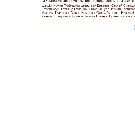
tags:
Україна
суспільство
політика
Зекоманда
Слуги
Шефір
Ирина Победоносцева
Іван Баканов
Сергей Сивохо
Стефанчук
Татьяна Руденко
Юлия Мецгер
Ирина Копайго
Максим Ткаченко
Олена Хоменко
Ольга Руденко
Николай
Качура
Владимир Воронов
Роман Грищук
Ирина Борзова