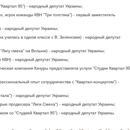
Квартал 95") - народный депутат Украины;
, игрок команды КВН "Три толстяка") - первый заместитель
 - народный депутат Украины;
 училась в одном классе с В. Зеленским) - народный депутат
"Лигу смеха" на Волыни) - народный депутат Украины;
и КВН) - народный депутат Украины;
еская компания Качуры предоставляла услуги "Студии Квартал 95
ссиональный опыт сотрудничества с "Квартал-концертом") -
тала") - народный депутат Украины;
рью продюсера "Лиги Смеха") - народный депутат Украины;
аком со "Студией Квартал 95") - народный депутат Украины.