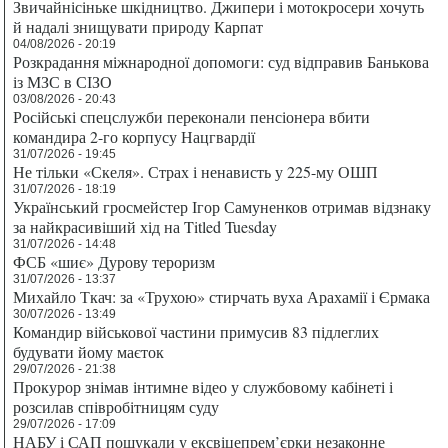
Звичайнісіньке шкідництво. Джипери і мотокросери хочуть
й надалі знищувати природу Карпат
04/08/2026 - 20:19
Розкрадання міжнародної допомоги: суд відправив Банькова
із МЗС в СІЗО
03/08/2026 - 20:43
Російські спецслужби переконали пенсіонера вбити
командира 2-го корпусу Нацгвардії
31/07/2026 - 19:45
Не тільки «Скеля». Страх і ненависть у 225-му ОШП
31/07/2026 - 18:19
Український гросмейстер Ігор Самуненков отримав відзнаку
за найкрасивіший хід на Titled Tuesday
31/07/2026 - 14:48
ФСБ «шиє» Дурову тероризм
31/07/2026 - 13:37
Михайло Ткач: за «Трухою» стирчать вуха Арахамії і Єрмака
30/07/2026 - 13:49
Командир військової частини примусив 83 підлеглих
будувати йому маєток
29/07/2026 - 21:38
Прокурор знімав інтимне відео у службовому кабінеті і
розсилав співробітницям суду
29/07/2026 - 17:09
НАБУ і САП пошукали у ексвіцепрем’єрки незаконне