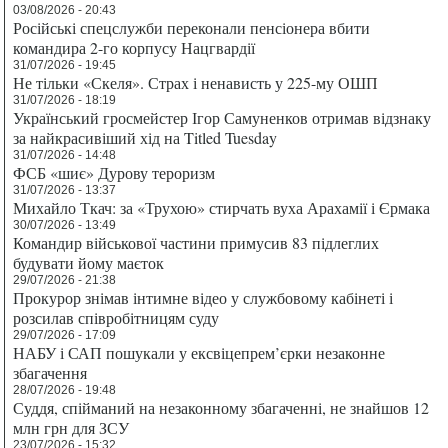
03/08/2026 - 20:43
Російські спецслужби переконали пенсіонера вбити
командира 2-го корпусу Нацгвардії
31/07/2026 - 19:45
Не тільки «Скеля». Страх і ненависть у 225-му ОШП
31/07/2026 - 18:19
Український гросмейстер Ігор Самуненков отримав відзнаку
за найкрасивіший хід на Titled Tuesday
31/07/2026 - 14:48
ФСБ «шиє» Дурову тероризм
31/07/2026 - 13:37
Михайло Ткач: за «Трухою» стирчать вуха Арахамії і Єрмака
30/07/2026 - 13:49
Командир військової частини примусив 83 підлеглих
будувати йому маєток
29/07/2026 - 21:38
Прокурор знімав інтимне відео у службовому кабінеті і
розсилав співробітницям суду
29/07/2026 - 17:09
НАБУ і САП пошукали у ексвіцепрем’єрки незаконне
збагачення
28/07/2026 - 19:48
Суддя, спійманий на незаконному збагаченні, не знайшов 12
млн грн для ЗСУ
23/07/2026 - 15:32