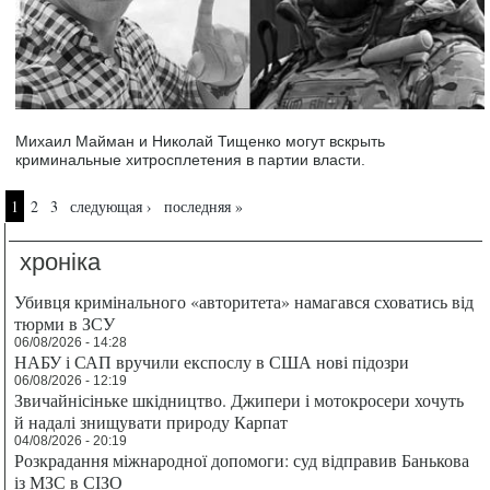
Михаил Майман и Николай Тищенко могут вскрыть
криминальные хитросплетения в партии власти.
Страницы
1
2
3
следующая ›
последняя »
хроніка
Убивця кримінального «авторитета» намагався сховатись від
тюрми в ЗСУ
06/08/2026 - 14:28
НАБУ і САП вручили експослу в США нові підозри
06/08/2026 - 12:19
Звичайнісіньке шкідництво. Джипери і мотокросери хочуть
й надалі знищувати природу Карпат
04/08/2026 - 20:19
Розкрадання міжнародної допомоги: суд відправив Банькова
із МЗС в СІЗО