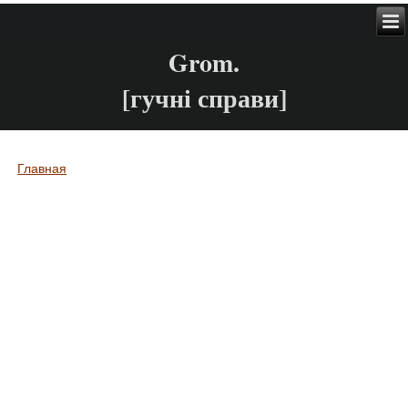
Grom.
[гучні справи]
Главная
Вы здесь