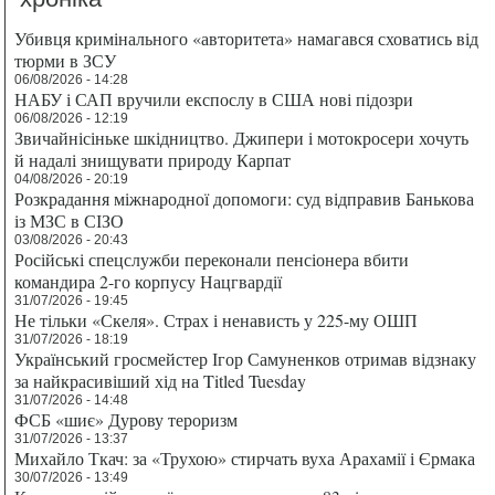
Убивця кримінального «авторитета» намагався сховатись від
тюрми в ЗСУ
06/08/2026 - 14:28
НАБУ і САП вручили експослу в США нові підозри
06/08/2026 - 12:19
Звичайнісіньке шкідництво. Джипери і мотокросери хочуть
й надалі знищувати природу Карпат
04/08/2026 - 20:19
Розкрадання міжнародної допомоги: суд відправив Банькова
із МЗС в СІЗО
03/08/2026 - 20:43
Російські спецслужби переконали пенсіонера вбити
командира 2-го корпусу Нацгвардії
31/07/2026 - 19:45
Не тільки «Скеля». Страх і ненависть у 225-му ОШП
31/07/2026 - 18:19
Український гросмейстер Ігор Самуненков отримав відзнаку
за найкрасивіший хід на Titled Tuesday
31/07/2026 - 14:48
ФСБ «шиє» Дурову тероризм
31/07/2026 - 13:37
Михайло Ткач: за «Трухою» стирчать вуха Арахамії і Єрмака
30/07/2026 - 13:49