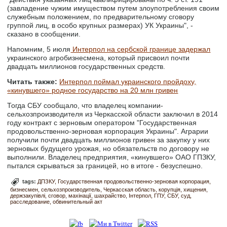
(завладение чужим имуществом путем злоупотребления своим
служебным положением, по предварительному сговору
группой лиц, в особо крупных размерах) УК Украины", -
сказано в сообщении.
Напомним, 5 июля
Интерпол на сербской границе задержал
украинского агробизнесмена, который присвоил почти
двадцать миллионов государственных средств.
Читать также:
Интерпол поймал украинского пройдоху,
«кинувшего» родное государство на 20 млн гривен
Тогда СБУ сообщало, что владелец компании-
сельхозпроизводителя из Черкасской области заключил в 2014
году контракт с зерновым оператором "Государственная
продовольственно-зерновая корпорация Украины". Аграрии
получили почти двадцать миллионов гривен за закупку у них
зерновых будущего урожая, но обязательств по договору не
выполнили. Владелец предприятия, «кинувшего» ОАО ГПЗКУ,
пытался скрываться за границей, но в итоге - безуспешно.
tags:
ДПЗКУ
Государственная продовольственно-зерновая корпорация
бизнесмен
сельхозпроизводитель
Черкасская область
корупція
хищения
держзакупівлі
сговор
махінації
шахрайство
Інтерпол
ГПУ
СБУ
суд
расследование
обвинительный акт