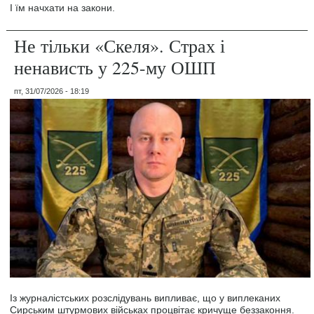
І їм начхати на закони.
Не тільки «Скеля». Страх і
ненависть у 225-му ОШП
пт, 31/07/2026 - 18:19
Із журналістських розслідувань випливає, що у виплеканих
Сирським штурмових військах процвітає кричуще беззаконня.