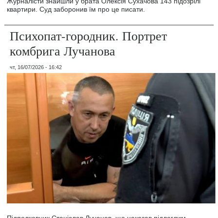
Журналісти знайшли у брата Олексія Сухачова 143 підозрілі
квартири. Суд заборонив їм про це писати.
Психопат-городник. Портрет
комбрига Лучанова
чт, 16/07/2026 - 16:42
Підполковник Станіслав Лучанов, що наказав підлеглим