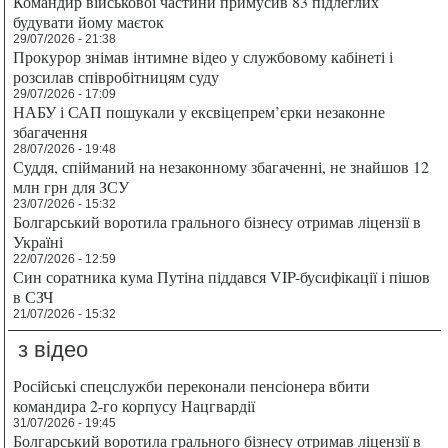
Командир військової частини примусив 83 підлеглих
будувати йому маєток
29/07/2026 - 21:38
Прокурор знімав інтимне відео у службовому кабінеті і
розсилав співробітницям суду
29/07/2026 - 17:09
НАБУ і САП пошукали у ексвіцепрем’єрки незаконне
збагачення
28/07/2026 - 19:48
Суддя, спійманий на незаконному збагаченні, не знайшов 12
млн грн для ЗСУ
23/07/2026 - 15:32
Болгарський воротила грального бізнесу отримав ліцензії в
Україні
22/07/2026 - 12:59
Син соратника кума Путіна піддався VIP-бусифікації і пішов
в СЗЧ
21/07/2026 - 15:32
з відео
Російські спецслужби переконали пенсіонера вбити
командира 2-го корпусу Нацгвардії
31/07/2026 - 19:45
Болгарський воротила грального бізнесу отримав ліцензії в