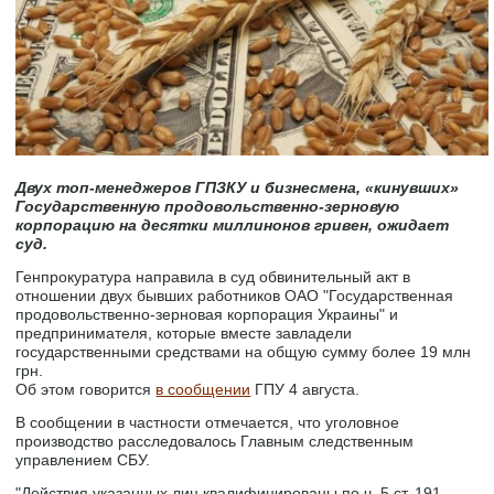
Двух топ-менеджеров ГПЗКУ и бизнесмена, «кинувших»
Государственную продовольственно-зерновую
корпорацию на десятки миллинонов гривен, ожидает
суд.
Генпрокуратура направила в суд обвинительный акт в
отношении двух бывших работников ОАО "Государственная
продовольственно-зерновая корпорация Украины" и
предпринимателя, которые вместе завладели
государственными средствами на общую сумму более 19 млн
грн.
Об этом говорится
в сообщении
ГПУ 4 августа.
В сообщении в частности отмечается, что уголовное
производство расследовалось Главным следственным
управлением СБУ.
"Действия указанных лиц квалифицированы по ч. 5 ст. 191