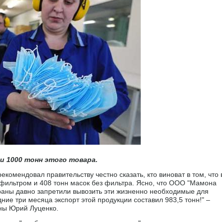
и 1000 тонн этого товара.
екомендовал правительству честно сказать, кто виноват в том, что 
 фильтром и 408 тонн масок без фильтра. Ясно, что ООО "Мамона
страны давно запретили вывозить эти жизненно необходимые для
ние три месяца экспорт этой продукции составил 983,5 тонн!" –
ны Юрий Луценко.