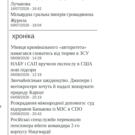
Лучанова
16/07/2026 - 16:42
Мільярдна гральна імперія громадянина
Журила
09/07/2026 - 18:04
хроніка
Убивця кримінального «авторитета»
намагався сховатись від тюрми в ЗСУ
06/08/2026 - 14:28
НАБУ і САП вручили експослу в США
нові підозри
06/08/2026 - 12:19
Звичайнісіньке шкідництво. Джипери і
мотокросери хочуть й надалі знищувати
природу Карпат
04/08/2026 - 20:19
Розкрадання міжнародної допомоги: суд
в
відправив Банькова із МЗС в СІЗО
03/08/2026 - 20:43
Російські спецслужби переконали
пенсіонера вбити командира 2-го
корпусу Нацгвардії