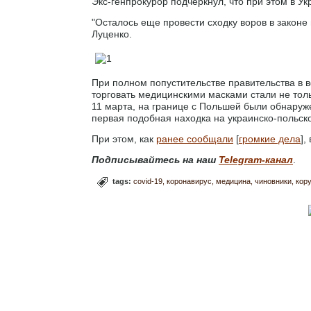
Экс-генпрокурор подчеркнул, что при этом в У
"Осталось еще провести сходку воров в законе 
Луценко.
При полном попустительстве правительства в 
торговать медицинскими масками стали не толь
11 марта, на границе с Польшей были обнаруж
первая подобная находка на украинско-польск
При этом, как
ранее сообщали
[
громкие дела
],
Подписывайтесь на наш
Telegram-канал
.
tags:
covid-19
коронавирус
медицина
чиновники
кору