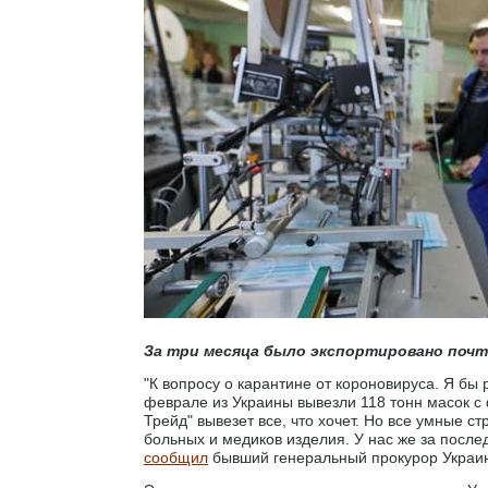
За три месяца было экспортировано почт
"К вопросу о карантине от короновируса. Я бы р
феврале из Украины вывезли 118 тонн масок с
Трейд" вывезет все, что хочет. Но все умные 
больных и медиков изделия. У нас же за послед
сообщил
бывший генеральный прокурор Украи