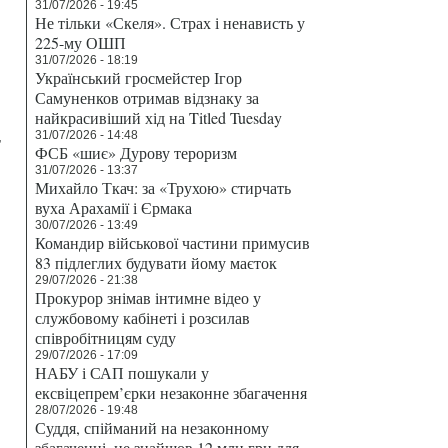
31/07/2026 - 19:45
Не тільки «Скеля». Страх і ненависть у
225-му ОШП
31/07/2026 - 18:19
Український гросмейстер Ігор
Самуненков отримав відзнаку за
найкрасивіший хід на Titled Tuesday
,
31/07/2026 - 14:48
ФСБ «шиє» Дурову тероризм
31/07/2026 - 13:37
Михайло Ткач: за «Трухою» стирчать
вуха Арахамії і Єрмака
30/07/2026 - 13:49
Командир військової частини примусив
83 підлеглих будувати йому маєток
29/07/2026 - 21:38
Прокурор знімав інтимне відео у
службовому кабінеті і розсилав
співробітницям суду
29/07/2026 - 17:09
НАБУ і САП пошукали у
ексвіцепрем’єрки незаконне збагачення
28/07/2026 - 19:48
Суддя, спійманий на незаконному
збагаченні, не знайшов 12 млн грн для