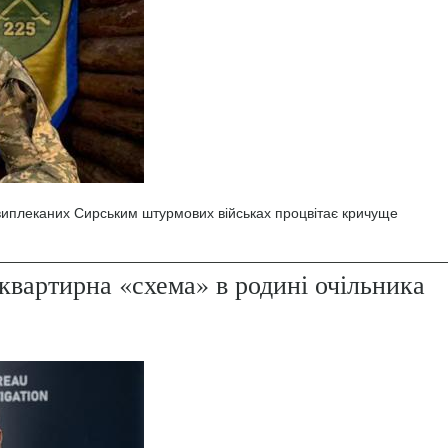
 виплеканих Сирським штурмових військах процвітає кричуще
квартирна «схема» в родині очільника