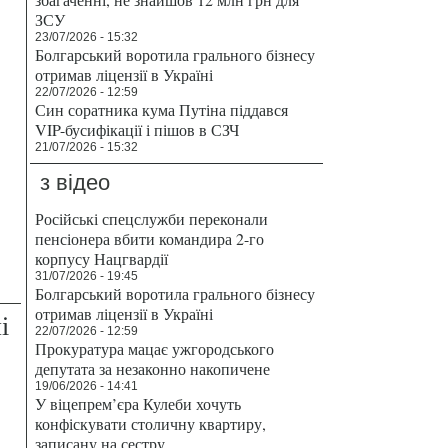
ЗСУ
23/07/2026 - 15:32
Болгарський воротила грального бізнесу
отримав ліцензії в Україні
22/07/2026 - 12:59
Син соратника кума Путіна піддався
VIP-бусифікації і пішов в СЗЧ
21/07/2026 - 15:32
з відео
Російські спецслужби переконали
пенсіонера вбити командира 2-го
корпусу Нацгвардії
31/07/2026 - 19:45
Болгарський воротила грального бізнесу
отримав ліцензії в Україні
і
22/07/2026 - 12:59
Прокуратура мацає ужгородського
депутата за незаконно накопичене
19/06/2026 - 14:41
У віцепрем’єра Кулеби хочуть
конфіскувати столичну квартиру,
записану на сестру