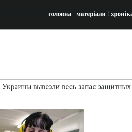
головна
матеріали
хронік
 Украины вывезли весь запас защитных