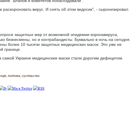
краине "штабов и комитетов понасоздавали".
и раскороновать вирус. И снять об этом видосик", - сыронизировал
вопросе защитных мер от возможной эпидемии коронавируса,
ко бизнесмены, но и контрабандисты. Буквально в ночь на сегодня
ены более 10 тысячи защитных медицинских масок. Это уже не
ой границе.
 в самой Украине медицинские маски стали дорогим дефицитом.
пція
політика
суспільство