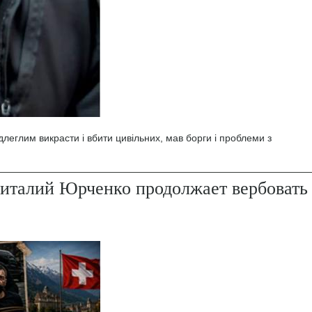
леглим викрасти і вбити цивільних, мав борги і проблеми з
италий Юрченко продолжает вербовать