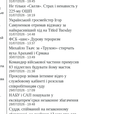
31/07/2026 - 19:45
Не тільки «Скеля». Страх і ненависть у
И
225-му ОШП
ные
31/07/2026 - 18:19
Український гросмейстер Ігор
Самуненков отримав відзнаку за
.
найкрасивіший хід на Titled Tuesday
31/07/2026 - 14:48
ей
ФСБ «шиє» Дурову тероризм
31/07/2026 - 13:37
Михайло Ткач: за «Трухою» стирчать
вуха Арахамії і Єрмака
30/07/2026 - 13:49
Командир військової частини примусив
яла
83 підлеглих будувати йому маєток
29/07/2026 - 21:38
Прокурор знімав інтимне відео у
ава
службовому кабінеті і розсилав
співробітницям суду
29/07/2026 - 17:09
НАБУ і САП пошукали у
.
ексвіцепрем’єрки незаконне збагачення
28/07/2026 - 19:48
Суддя, спійманий на незаконному
збагаченні, не знайшов 12 млн грн для