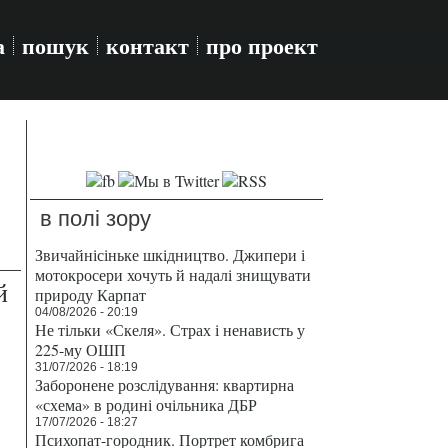
а
пошук
контакт
про проект
в полі зору
Звичайнісіньке шкідництво. Джипери і
мотокросери хочуть й надалі знищувати
й
природу Карпат
04/08/2026 - 20:19
Не тільки «Скеля». Страх і ненависть у
225-му ОШП
31/07/2026 - 18:19
Заборонене розслідування: квартирна
«схема» в родині очільника ДБР
17/07/2026 - 18:27
Психопат-городник. Портрет комбрига