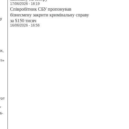
17/06/2026 - 18:19
Співробітник СБУ пропонував
й
бізнесмену закрити кримінальну справу
у
за $150 тисяч
16/06/2026 - 16:56
х,
рт»
тот
У
а-