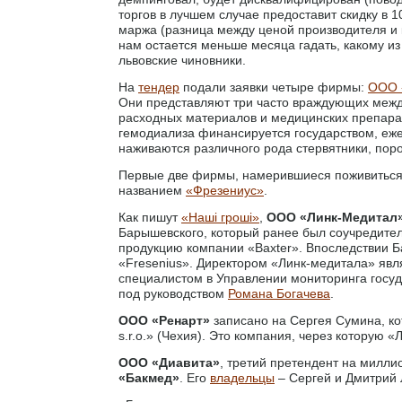
торгов в лучшем случае предоставит скидку в 
маржа (разница между ценой производителя и к
нам остается меньше месяца гадать, какому и
львовские чиновники.
На
тендер
подали заявки четыре фирмы:
ООО 
Они представляют три часто враждующих меж
расходных материалов и медицинских препара
гемодиализа финансируется государством, еже
наживаются различного рода стервятники, порой
Первые две фирмы, намерившиеся поживиться в
названием
«Фрезениус»
.
Как пишут
«Наші гроші»
,
ООО «Линк-Медитал
Барышевского, который ранее был соучредите
продукцию компании «Baxter». Впоследствии
«Fresenius». Директором «Линк-медитала» явл
специалистом в Управлении мониторинга госу
под руководством
Романа Богачева
.
ООО «Ренарт»
записано на Сергея Сумина, ко
s.r.o.» (Чехия). Это компания, через которую
ООО «Диавита»
, третий претендент на милли
«Бакмед»
. Его
владельцы
– Сергей и Дмитрий 