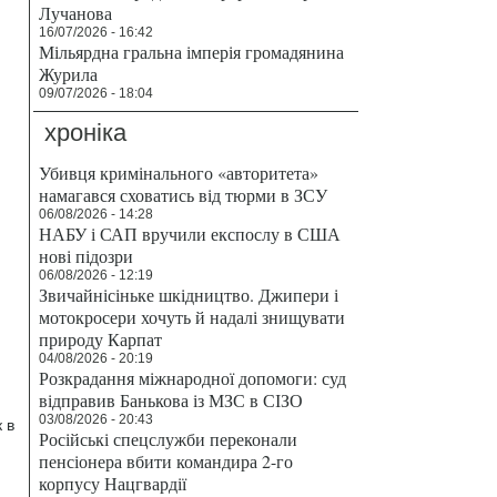
Лучанова
16/07/2026 - 16:42
Мільярдна гральна імперія громадянина
Журила
09/07/2026 - 18:04
хроніка
Убивця кримінального «авторитета»
намагався сховатись від тюрми в ЗСУ
06/08/2026 - 14:28
НАБУ і САП вручили експослу в США
нові підозри
06/08/2026 - 12:19
Звичайнісіньке шкідництво. Джипери і
мотокросери хочуть й надалі знищувати
природу Карпат
04/08/2026 - 20:19
Розкрадання міжнародної допомоги: суд
відправив Банькова із МЗС в СІЗО
03/08/2026 - 20:43
 в
Російські спецслужби переконали
пенсіонера вбити командира 2-го
корпусу Нацгвардії