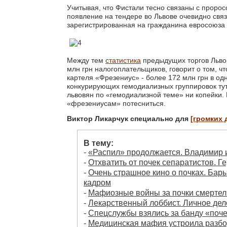
Учитывая, что Фистали тесно связаны с пророс
появление на тендере во Львове очевидно свя
зарегистрированная на гражданина евросоюза 
Между тем
статистика
предыдущих торгов Львов
млн грн налогоплательщиков, говорит о том, ч
картеля «Фрезениус» - более 172 млн грн в од
конкурирующих гемодиализных группировок тут
львовян по «гемодиализной теме» ни копейки.
«фрезениусам» потесниться.
Виктор Ликарчук специально для
[громких 
В тему:
-
«Распил» продолжается. Владимир 
-
Отхватить от почек сепаратистов. 
-
Очень страшное кино о почках. Бар
кадром
-
Мафиозные войны за почки смертел
-
Лекарственный лоббист. Личное дел
-
Спецслужбы взялись за банду «поч
-
Медицинская мафия устроила разбор