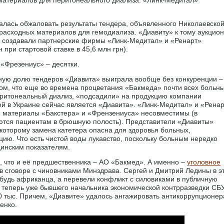
алась обжаловать результаты тендера, объявленного Николаевско
 расходных материалов для гемодиализа. «Диавиту» к тому аукцион
и создавали партнерские фирмы «Линк-Медитал» и «Ренарт»
при стартовой ставке в 45,6 млн грн).
«Фрезениус» – десятки.
ную долю тендеров «Диавита» выиграла вообще без конкуренции –
 том, что еще во времена процветания «Бакмеда» почти всех больны
еритонеальный диализ, «подсадили» на продукцию компании
ой в Украине сейчас является «Диавита». «Линк-Медитал» и «Рена
е материалы «Бакстера» и «Френзениуса» несовместимы (в
яются пациентам в брюшную полость). Представители «Диавиты»
которому замена катетера опасна для здоровья больных,
цию. Что есть чистой воды лукавство, поскольку больным нередко
цинским показателям.
ь, что и её предшественника – АО «Бакмед». А именно –
уголовное
 сговоре с чиновниками Минздрава. Сергей и Дмитрий Ледины в э
ибудь африканца, а перевели конфликт с силовиками в публичную
теперь уже бывшего начальника экономической контрразведки СБ
0 тыс. Причем, «Диавите» удалось ангажировать антикоррупционер
енко.