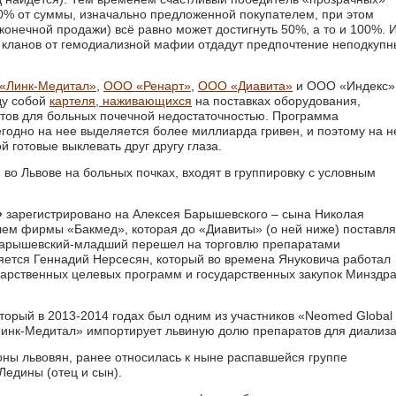
10% от суммы, изначально предложенной покупателем, при этом
онечной продажи) всё равно может достигнуть 50%, а то и 100%. 
з кланов от гемодиализной мафии отдадут предпочтение неподкуп
«Линк-Медитал»
,
ООО «Ренарт»
,
ООО «Диавита»
и ООО «Индекс»
ду собой
картеля, наживающихся
на поставках оборудования,
тов для больных почечной недостаточностью. Программа
годно на нее выделяется более миллиарда гривен, и поэтому на н
 готовые выклевать друг другу глаза.
о Львове на больных почках, входят в группировку с условным
»
зарегистрировано на Алексея Барышевского – сына Николая
лем фирмы «Бакмед», которая до «Диавиты» (о ней ниже) поставл
 Барышевский-младший перешел на торговлю препаратами
яется Геннадий Нерсесян, который во времена Януковича работал
дарственных целевых программ и государственных закупок Минздр
торый в 2013-2014 годах был одним из участников «Neomed Global
 «Линк-Медитал» импортирует львиную долю препаратов для диализа
оны львовян, ранее относилась к ныне распавшейся группе
Ледины (отец и сын).