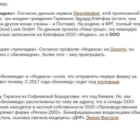
еру.
ндекс»
. Согласно данным сервиса
Opendatabot
, этой прописанной
с. грн владеет гражданин Германии Эдуард Клёпфер (кстати, она
а другом конце страны – в Полтаве). На родине, в ФРГ, полный тез
Good Look GmbH. По данным проекта «Наші гроші», эту немецкую
только записанное на Клёпфера ООО «Индекс», но и
ООО
цкая «прокладка». Согласно профилю «Индекса» на
Dozorro
, он
нно с «Билимедом», более того – ему проигрывать.
«Билимеда» и «Индекса» сочли, что отправлять первую фирму на
 вот почему. С 2017 года «Билимед» ходит под
уголовным
 Тарасюк из Софиевской Борщаговки, что под Киевом. Но, как
«Билимеда» расположены по тому же адресу, что и склады ООО
ния находятся в частной собственности ООО «Производственная
адлежит фирме «Регион-2002». Бенефициарными владельцами обе
сталь, сыновья светила медицины «ДНР»
Эмиля Фисталя
.