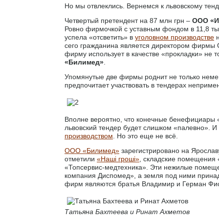
Но мы отвлеклись. Вернемся к львовскому тенд
Четвертый претендент на 87 млн грн –
ООО «И
Ровно фирмочкой с уставным фондом в 11,8 ты
успела «отсветить» в
уголовном производстве
н
сего гражданина является директором фирмы 
фирму использует в качестве «прокладки» не 
«Билимед»
.
Упомянутые две фирмы роднит не только неме
предпочитает участвовать в тендерах неприме
Вполне вероятно, что конечные бенефициары 
львовский тендер будет слишком «палевно». И
производством
. Но это еще не всё.
ООО «Билимед»
зарегистрировано на Ярославу
отметили
«Наші гроші»
, складские помещения 
«Топсервис-медтехника». Эти нежилые помеще
компания Диспомед», а земля под ними прин
фирм являются братья Владимир и Герман Фи
Татьяна Бахтеева и Ринат Ахметов