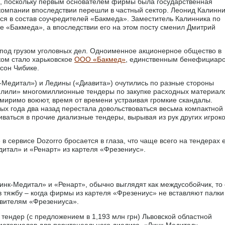
, поскольку первым основателем фирмы была государственная
компании впоследствии перешли в частный сектор. Леонид Калинни
ся в состав соучредителей «Бакмеда». Заместитель Калинника по
е «Бакмеда», а впоследствии его на этом посту сменил Дмитрий
у под грузом уголовных дел. Одноименное акционерное общество в
ком стало харьковское
ООО «Бакмед»
, единственным бенефициар
сон Чибике.
Медитал») и Ледины («Диавита») очутились по разные стороны
пилили» многомиллионные тендеры по закупке расходных материал
имиримо воюют, время от времени устраивая громкие скандалы.
ых года два назад перестала довольствоваться весьма компактной
ваться в прочие диализные тендеры, вырывая из рук других игрок
в сервисе Dozorro бросается в глаза, что чаще всего на тендерах 
итал» и «Ренарт» из картеля «Фрезениус».
Линк-Медитал» и «Ренарт», обычно выглядят как междусобойчик, то 
 тяжбу – когда фирмы из картеля «Фрезениус» не вставляют палки
авителям «Фрезениуса».
тендер (с предложением в 1,193 млн грн) Львовской областной
материалов для перитонеального диализа. «Линк-Медитал»