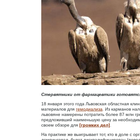
Стервятники от фармацевтики готовятся к
18 января этого года Львовская областная кл
материалов для
гемодиализа
. Из карманов на
львовяне намерены потратить более 87 млн грн.
предложивший наименьшую цену за необходимый
своем обзоре для
[громких дел]
.
На практике же выигрывает тот, кто в доле с о
демпинговал, будет дисквалифицирован (пово