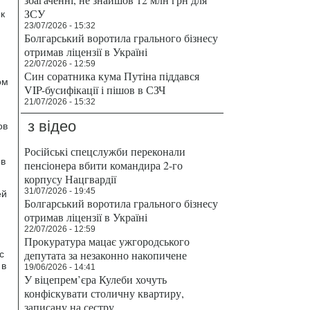
ЗСУ
к
23/07/2026 - 15:32
Болгарський воротила грального бізнесу
отримав ліцензії в Україні
22/07/2026 - 12:59
Син соратника кума Путіна піддався
ом
VIP-бусифікації і пішов в СЗЧ
21/07/2026 - 15:32
з відео
ов
Російські спецслужби переконали
ов
пенсіонера вбити командира 2-го
корпусу Нацгвардії
31/07/2026 - 19:45
ей
Болгарський воротила грального бізнесу
отримав ліцензії в Україні
22/07/2026 - 12:59
Прокуратура мацає ужгородського
депутата за незаконно накопичене
с
 в
19/06/2026 - 14:41
У віцепрем’єра Кулеби хочуть
конфіскувати столичну квартиру,
записану на сестру