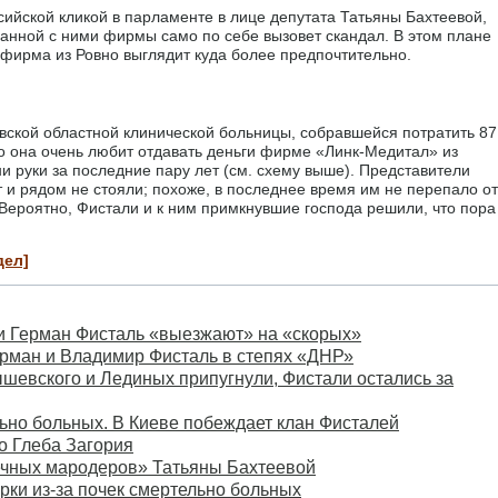
сийской кликой в парламенте в лице депутата Татьяны Бахтеевой,
занной с ними фирмы само по себе вызовет скандал. В этом плане
фирма из Ровно выглядит куда более предпочтительно.
ской областной клинической больницы, собравшейся потратить 87
то она очень любит отдавать деньги фирме «Линк-Медитал» из
ни руки за последние пару лет (см. схему выше). Представители
 и рядом не стояли; похоже, в последнее время им не перепало от
 Вероятно, Фистали и к ним примкнувшие господа решили, что пора
дел]
и Герман Фисталь «выезжают» на «скорых»
Герман и Владимир Фисталь в степях «ДНР»
ышевского и Лединых припугнули, Фистали остались за
ьно больных. В Киеве побеждает клан Фисталей
о Глеба Загория
ечных мародеров» Татьяны Бахтеевой
ки из-за почек смертельно больных