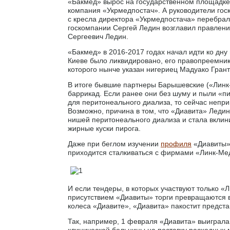
«Бакмед» вырос на государственном площадке
компания «Укрмедпостач». А руководители гос
с кресла директора «Укрмедпостача» перебрал
госкомпании Сергей Ледин возглавил правлени
Сергеевич Ледин.
«Бакмед» в 2016-2017 годах начал идти ко дн
Киеве было ликвидировано, его правопреемни
которого нынче указан нигериец Мадуако Грант
В итоге бывшие партнеры Барышевские («Линк-
баррикад. Если ранее они без шуму и пыли «
для перитонеального диализа, то сейчас непр
Возможно, причина в том, что «Диавита» Ледин
нишей перитонеального диализа и стала вклини
жирные куски пирога.
Даже при беглом изучении
профиля
«Диавиты» 
приходится сталкиваться с фирмами «Линк-Мед
И если тендеры, в которых участвуют только «
присутствием «Диавиты» торги превращаются в
колеса «Диавите», «Диавита» пакостит предст
Так, например, 1 февраля «Диавита» выиграла 
клинической больницы на поставку расходных 