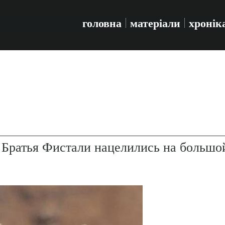
головна
матеріали
хронік
 Братья Фистали нацелились на большо