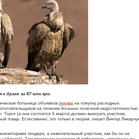
 драке за 87 млн грн.
иническая больница объявила
тендер
на покупку расходных
логоплательщиков на лечение больных почечной недостаточностью
 Торги (а они состоятся 5 марта) должен выиграть участник,
 товар. Естественно, это только в теории, пишет Виктор Ликарчук
рганизаторами тендера, а нежелательный участник, как бы он не
д найдется). Тем временем счастливый победитель «прозрачных»