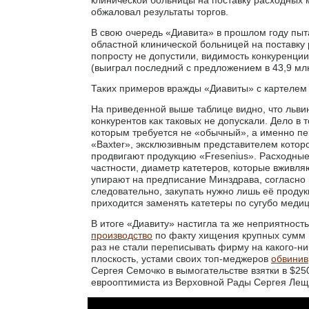
обжаловал результаты торгов.
В свою очередь «Диавита» в прошлом году пыт
областной клинической больницей на поставку
попросту не допустили, видимость конкуренци
(выиграл последний с предложением в 43,9 млн 
Таких примеров вражды «Диавиты» с картелем 
На приведенной выше таблице видно, что льви
конкурентов как таковых не допускали. Дело в
которым требуется не «обычный», а именно п
«Baxter», эксклюзивным представителем котор
продвигают продукцию «Fresenius». Расходны
частности, диаметр катетеров, которые вживл
упирают на предписание Минздрава, согласно 
следовательно, закупать нужно лишь её продук
приходится заменять катетеры по сугубо меди
В итоге «Диавиту» настигла та же неприятност
производство
по факту хищения крупных сумм в
раз не стали переписывать фирму на какого-н
плоскость, устами своих топ-меджеров
обвинив
Сергея Семочко в вымогательстве взятки в $25
еврооптимиста из Верховной Рады Сергея Лещ