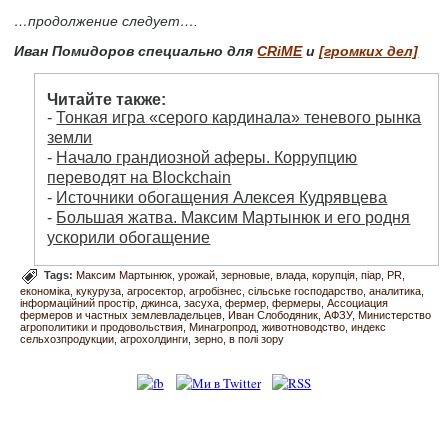
…продолжение следует….
Иван Помидоров специально для
CRiME
и
[громких дел]
Читайте также:
-
Тонкая игра «серого кардинала» теневого рынка
земли
-
Начало грандиозной аферы. Коррупцию
переводят на Blockchain
-
Источники обогащения Алексея Кудрявцева
-
Большая жатва. Максим Мартынюк и его родня
ускорили обогащение
Tags:
Максим Мартынюк
урожай
зерновые
влада
корупція
піар
PR
економіка
кукуруза
агросектор
агробізнес
сільське господарство
аналитика
інформаційний простір
джинса
засуха
фермер
фермеры
Ассоциация
фермеров и частных землевладельцев
Иван Слободяник
АФЗУ
Министерство
агрополитики и продовольствия
Минагропрод
животноводство
индекс
сельхозпродукции
агрохолдинги
зерно
в полі зору