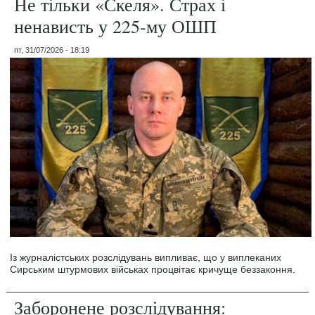
Не тільки «Скеля». Страх і
ненависть у 225-му ОШП
пт, 31/07/2026 - 18:19
Із журналістських розслідувань випливає, що у виплеканих
Сирським штурмових військах процвітає кричуще беззаконня.
Заборонене розслідування: