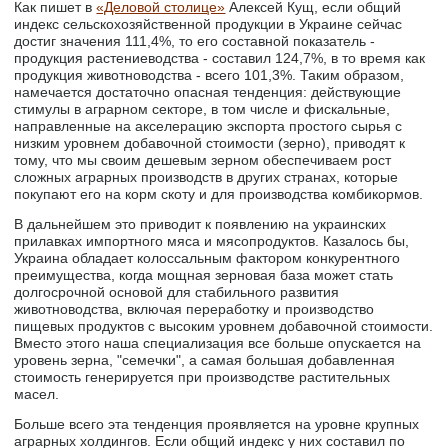
Как пишет в
«Деловой столице»
Алексей Кущ, если общий
индекс сельскохозяйственной продукции в Украине сейчас
достиг значения 111,4%, то его составной показатель -
продукция растениеводства - составил 124,7%, в то время как
продукция животноводства - всего 101,3%. Таким образом,
намечается достаточно опасная тенденция: действующие
стимулы в аграрном секторе, в том числе и фискальные,
направленные на акселерацию экспорта простого сырья с
низким уровнем добавочной стоимости (зерно), приводят к
тому, что мы своим дешевым зерном обеспечиваем рост
сложных аграрных производств в других странах, которые
покупают его на корм скоту и для производства комбикормов.
В дальнейшем это приводит к появлению на украинских
прилавках импортного мяса и мясопродуктов. Казалось бы,
Украина обладает колоссальным фактором конкурентного
преимущества, когда мощная зерновая база может стать
долгосрочной основой для стабильного развития
животноводства, включая переработку и производство
пищевых продуктов с высоким уровнем добавочной стоимости.
Вместо этого наша специализация все больше опускается на
уровень зерна, "семечки", а самая большая добавленная
стоимость генерируется при производстве растительных
масел.
Больше всего эта тенденция проявляется на уровне крупных
аграрных холдингов. Если общий индекс у них составил по