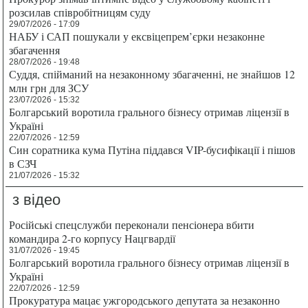
розсилав співробітницям суду
29/07/2026 - 17:09
НАБУ і САП пошукали у ексвіцепрем’єрки незаконне
збагачення
28/07/2026 - 19:48
Суддя, спійманий на незаконному збагаченні, не знайшов 12
млн грн для ЗСУ
23/07/2026 - 15:32
Болгарський воротила грального бізнесу отримав ліцензії в
Україні
22/07/2026 - 12:59
Син соратника кума Путіна піддався VIP-бусифікації і пішов
в СЗЧ
21/07/2026 - 15:32
з відео
Російські спецслужби переконали пенсіонера вбити
командира 2-го корпусу Нацгвардії
31/07/2026 - 19:45
Болгарський воротила грального бізнесу отримав ліцензії в
Україні
22/07/2026 - 12:59
Прокуратура мацає ужгородського депутата за незаконно