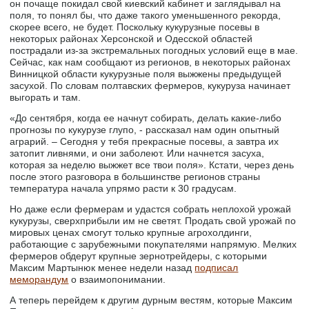
он почаще покидал свой киевский кабинет и заглядывал на
поля, то понял бы, что даже такого уменьшенного рекорда,
скорее всего, не будет. Поскольку кукурузные посевы в
некоторых районах Херсонской и Одесской областей
пострадали из-за экстремальных погодных условий еще в мае.
Сейчас, как нам сообщают из регионов, в некоторых районах
Винницкой области кукурузные поля выжжены предыдущей
засухой. По словам полтавских фермеров, кукуруза начинает
выгорать и там.
«До сентября, когда ее начнут собирать, делать какие-либо
прогнозы по кукурузе глупо, - рассказал нам один опытный
аграрий. – Сегодня у тебя прекрасные посевы, а завтра их
затопит ливнями, и они заболеют. Или начнется засуха,
которая за неделю выжжет все твои поля». Кстати, через день
после этого разговора в большинстве регионов страны
температура начала упрямо расти к 30 градусам.
Но даже если фермерам и удастся собрать неплохой урожай
кукурузы, сверхприбыли им не светят. Продать свой урожай по
мировых ценах смогут только крупные агрохолдинги,
работающие с зарубежными покупателями напрямую. Мелких
фермеров обдерут крупные зернотрейдеры, с которыми
Максим Мартынюк менее недели назад
подписал
меморандум
о взаимопонимании.
А теперь перейдем к другим дурным вестям, которые Максим