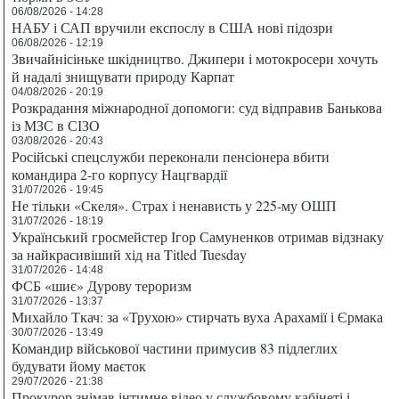
06/08/2026 - 14:28
НАБУ і САП вручили експослу в США нові підозри
06/08/2026 - 12:19
Звичайнісіньке шкідництво. Джипери і мотокросери хочуть
й надалі знищувати природу Карпат
04/08/2026 - 20:19
Розкрадання міжнародної допомоги: суд відправив Банькова
із МЗС в СІЗО
03/08/2026 - 20:43
Російські спецслужби переконали пенсіонера вбити
командира 2-го корпусу Нацгвардії
31/07/2026 - 19:45
Не тільки «Скеля». Страх і ненависть у 225-му ОШП
31/07/2026 - 18:19
Український гросмейстер Ігор Самуненков отримав відзнаку
за найкрасивіший хід на Titled Tuesday
31/07/2026 - 14:48
ФСБ «шиє» Дурову тероризм
31/07/2026 - 13:37
Михайло Ткач: за «Трухою» стирчать вуха Арахамії і Єрмака
30/07/2026 - 13:49
Командир військової частини примусив 83 підлеглих
будувати йому маєток
29/07/2026 - 21:38
Прокурор знімав інтимне відео у службовому кабінеті і