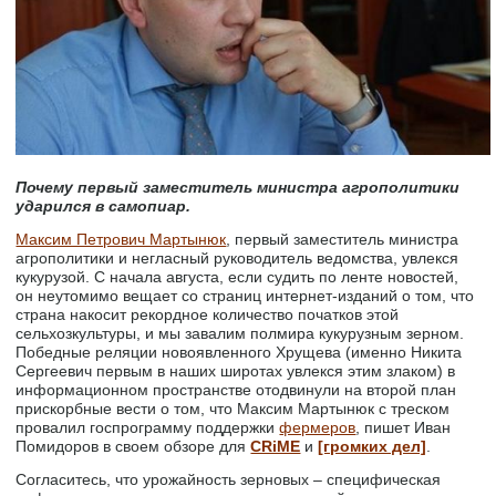
Почему первый заместитель министра агрополитики
ударился в самопиар.
Максим Петрович Мартынюк
, первый заместитель министра
агрополитики и негласный руководитель ведомства, увлекся
кукурузой. С начала августа, если судить по ленте новостей,
он неутомимо вещает со страниц интернет-изданий о том, что
страна накосит рекордное количество початков этой
сельхозкультуры, и мы завалим полмира кукурузным зерном.
Победные реляции новоявленного Хрущева (именно Никита
Сергеевич первым в наших широтах увлекся этим злаком) в
информационном пространстве отодвинули на второй план
прискорбные вести о том, что Максим Мартынюк с треском
провалил госпрограмму поддержки
фермеров
, пишет Иван
Помидоров в своем обзоре для
CRiME
и
[громких дел]
.
Согласитесь, что урожайность зерновых – специфическая