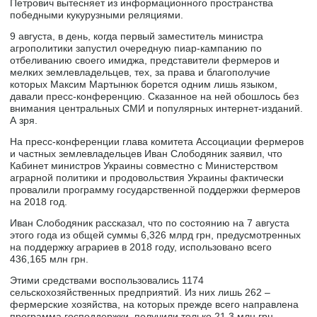
Петрович вытесняет из информационного пространства
победными кукурузными реляциями.
9 августа, в день, когда первый заместитель министра
агрополитики запустил очередную пиар-кампанию по
отбеливанию своего имиджа, представители фермеров и
мелких землевладельцев, тех, за права и благополучие
которых Максим Мартынюк борется одним лишь языком,
давали пресс-конференцию. Сказанное на ней обошлось без
внимания центральных СМИ и популярных интернет-изданий.
А зря.
На пресс-конференции глава комитета Ассоциации фермеров
и частных землевладельцев Иван Слободяник заявил, что
Кабинет министров Украины совместно с Министерством
аграрной политики и продовольствия Украины фактически
провалили программу государственной поддержки фермеров
на 2018 год.
Иван Слободяник рассказал, что по состоянию на 7 августа
этого года из общей суммы 6,326 млрд грн, предусмотренных
на поддержку аграриев в 2018 году, использовано всего
436,165 млн грн.
Этими средствами воспользовались 1174
сельскохозяйственных предприятий. Из них лишь 262 –
фермерские хозяйства, на которых прежде всего направлена
программа господдержки, получили только 21,3 млн грн.