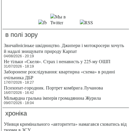
в полі зору
Звичайнісіньке шкідництво. Джипери і мотокросери хочуть
й надалі знищувати природу Карпат
04/08/2026 - 20:19
Не тільки «Скеля». Страх і ненависть у 225-му ОШП
31/07/2026 - 18:19
Заборонене розслідування: квартирна «схема» в родині
очільника ДБР
17/07/2026 - 18:27
Психопат-городник. Портрет комбрига Лучанова
16/07/2026 - 16:42
Мільярдна гральна імперія громадянина Журила
09/07/2026 - 18:04
хроніка
Убивця кримінального «авторитета» намагався сховатись від
тюрми в ЗСУ