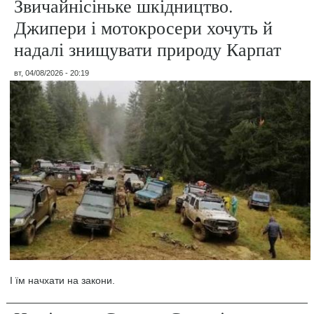
Звичайнісіньке шкідництво.
Джипери і мотокросери хочуть й
надалі знищувати природу Карпат
вт, 04/08/2026 - 20:19
І їм начхати на закони.