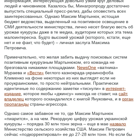
информация, интересующая довольно узкий круг деловых
людей и чиновников. Казалось бы, Минагропроду достаточно
выпустить специальный пресс-релиз, дабы оповестить всех
заинтересованных. Однако Максим Мартынюк, истощая
бюджет ведомства, выделенный на позитивное освещение в
СМИ деятельности министерства, лично несет благую весть об
урожае кукурузы даже в те медиа, аудитории которых эта тема
малоинтересна. Будто высокий урожай (которого, кстати, еще
нет и не факт, что будет) – личная заслуга Максима
Петровича.
Примечательно, что желая забить выдачу поисковых систем
позитивным кукурузным Мартынюком, его команда не
брезговала никакими площадками.
NewsOne
«ватника»
Мураева и
«Вести»
беглого казнокрада-украинофоба
Клименко на фоне некоторых из них выглядят если не
проукраинскими, то просто нейтральными. Практически
идентичные по содержанию заметки «тиснули» в
интернет-
издание
, которое якобы «джинсу» никогда не ставит, на
сайт
,
владелец
которого оскандалился с книгой Януковича, и в
орган
пропаганды
страны-агрессора.
Однако самое забавное не то, где Максим Мартынюк
«пиарится», а на чем. Рекордную цифру урожая украинской
кукурузы – порядка 30 млн тонн зерна – еще в мае
назвало
Министерство сельского хозяйства США. Максим Петрович
сейчас «подкорректировал» ее до 27-28 млн тонн. Но если бы