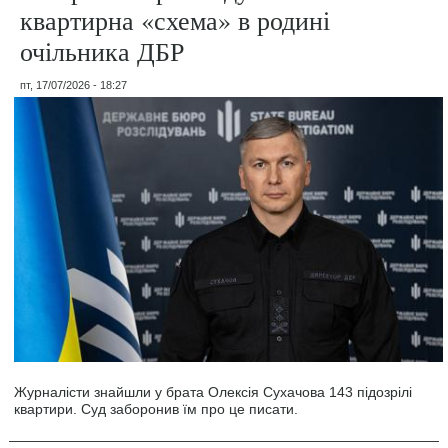
квартирна «схема» в родині
очільника ДБР
пт, 17/07/2026 - 18:27
Журналісти знайшли у брата Олексія Сухачова 143 підозрілі
квартири. Суд заборонив їм про це писати.