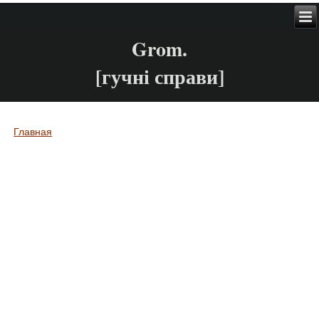
Grom.
[гучні справи]
Главная
Вы здесь