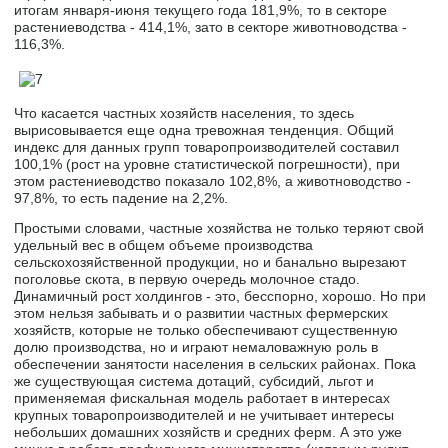
итогам января-июня текущего года 181,9%, то в секторе
растениеводства - 414,1%, зато в секторе животноводства -
116,3%.
Что касается частных хозяйств населения, то здесь
вырисовывается еще одна тревожная тенденция. Общий
индекс для данных групп товаропроизводителей составил
100,1% (рост на уровне статистической погрешности), при
этом растениеводство показало 102,8%, а животноводство -
97,8%, то есть падение на 2,2%.
Простыми словами, частные хозяйства не только теряют свой
удельный вес в общем объеме производства
сельскохозяйственной продукции, но и банально вырезают
поголовье скота, в первую очередь молочное стадо.
Динамичный рост холдингов - это, бесспорно, хорошо. Но при
этом нельзя забывать и о развитии частных фермерских
хозяйств, которые не только обеспечивают существенную
долю производства, но и играют немаловажную роль в
обеспечении занятости населения в сельских районах. Пока
же существующая система дотаций, субсидий, льгот и
применяемая фискальная модель работает в интересах
крупных товаропроизводителей и не учитывает интересы
небольших домашних хозяйств и средних ферм. А это уже