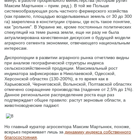
минус в работе профильного министерства (которым рулит
Максим Мартынюк – прим. ред.). В той же Польше
системообразующая роль частного фермерского хозяйства
(как правило, площадью возделываемых земель от 30 до 300
га) закреплена в конституции страны, где есть такое понятие,
как "рольник". В Украине же, кроме постоянных политических
спекуляций на теме рынка земли, еще ни разу не была
актуализирована качественная дискуссия о будущей модели
аграрного сегмента экономики, отвечающего национальным
интересам.
Диспропорции в развитии аграрного рынка отчетливо видны
при анализе географической структуры индекса
сельскохозяйственной продукции. Максимальный рост
индикатора зафиксирован в Николаевской, Одесской,
Херсонской областях (130-200%), в то время как в
Харьковской, Черниговской, Волынской, Полтавской областях
отмечено сокращение производства (падение от 2,5% до 1%).
Данное региональное распределение роста еще раз
подтверждает общее правило: растут зерновые области, а
животноводческие падают.
Но главный куратор агросектора Максим Мартынюк, похоже,
всерьез переживает лишь за
динамику индекса собственного
благосостояния
.