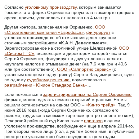
Согласно
уголовному производству
, которым занимается
Госфиск, эта фирма Охрименко преуспела в экспорте грецкого
ореха, причем, уклонилась от налогов на 4 млн грн.
Другая контора, записанная на Охрименко,
ООО
«Строительная компания «Еврофасп»
,
фигурирует
в
уголовном производстве об отмывании денег крупным
столичным застройщиком
«К.А.Н. Девелопмент»
.
Зарегистрированное на столичной улице Шелковичной
ООО
«Систем ГТС»
, владельцем и директором которой числится
Сергей Охрименко, фигурирует в двух уголовных делах о
неуплате налогов и отмывании денег (на 7,6 млн грн и 40,6
млн грн соответственно).
ООО «Саппортио сервис»
(с
уставным фондом в одну гривну) Сергея Владимировича, судя
по одному
судебному решению
, поучаствовало в
разграблении «Юнион Стандард Банка»
…
Если покопаться в
зарегистрированных на Сергея Охрименко
фирмах, можно сделать немало открытий странных. Но мы
решили остановиться на одном ООО –
«Кинто трейд»
. Так, 9
июня 2016 года (когда Сергей Охрименко, согласно его
резюме, трудился в киевском торговом центре непонятно кем),
Печерский районный суд Киева вынес
приговор
в одном
уголовном производстве, возбужденном еще в апреле 2014-го.
Приговором некое лицо (пол, а уж тем более имя, в публичном
реестре не указывается) было осуждено к трем годам