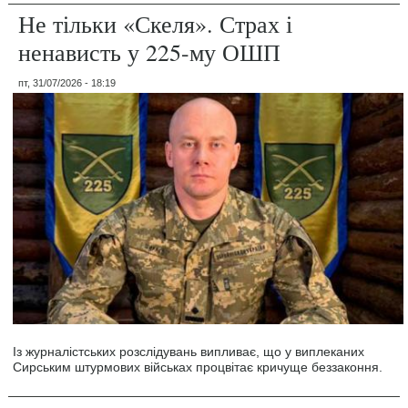
Не тільки «Скеля». Страх і
ненависть у 225-му ОШП
пт, 31/07/2026 - 18:19
Із журналістських розслідувань випливає, що у виплеканих
Сирським штурмових військах процвітає кричуще беззаконня.