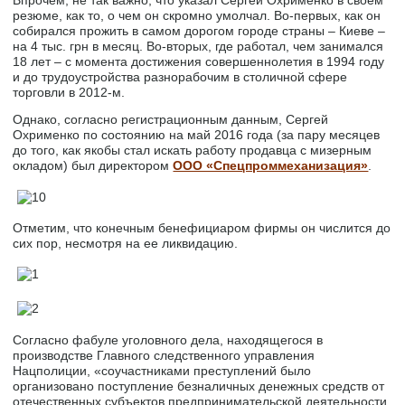
Впрочем, не так важно, что указал Сергей Охрименко в своем
резюме, как то, о чем он скромно умолчал. Во-первых, как он
собирался прожить в самом дорогом городе страны – Киеве –
на 4 тыс. грн в месяц. Во-вторых, где работал, чем занимался
18 лет – с момента достижения совершеннолетия в 1994 году
и до трудоустройства разнорабочим в столичной сфере
торговли в 2012-м.
Однако, согласно регистрационным данным, Сергей
Охрименко по состоянию на май 2016 года (за пару месяцев
до того, как якобы стал искать работу продавца с мизерным
окладом) был директором
ООО «Спецпроммеханизация»
.
Отметим, что конечным бенефициаром фирмы он числится до
сих пор, несмотря на ее ликвидацию.
Согласно фабуле уголовного дела, находящегося в
производстве Главного следственного управления
Нацполиции, «соучастниками преступлений было
организовано поступление безналичных денежных средств от
отечественных субъектов предпринимательской деятельности,