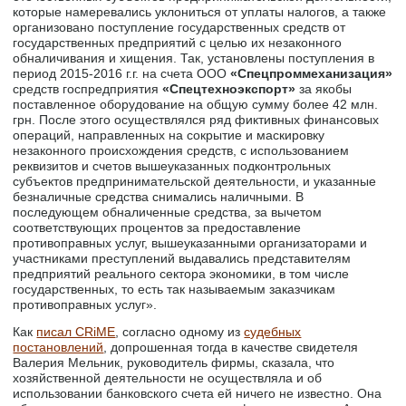
которые намеревались уклониться от уплаты налогов, а также
организовано поступление государственных средств от
государственных предприятий с целью их незаконного
обналичивания и хищения. Так, установлены поступления в
период 2015-2016 г.г. на счета ООО
«Спецпроммеханизация»
средств госпредприятия
«Спецтехноэкспорт»
за якобы
поставленное оборудование на общую сумму более 42 млн.
грн. После этого осуществлялся ряд фиктивных финансовых
операций, направленных на сокрытие и маскировку
незаконного происхождения средств, с использованием
реквизитов и счетов вышеуказанных подконтрольных
субъектов предпринимательской деятельности, и указанные
безналичные средства снимались наличными. В
последующем обналиченные средства, за вычетом
соответствующих процентов за предоставление
противоправных услуг, вышеуказанными организаторами и
участниками преступлений выдавались представителям
предприятий реального сектора экономики, в том числе
государственных, то есть так называемым заказчикам
противоправных услуг».
Как
писал CRiME
, согласно одному из
судебных
постановлений
, допрошенная тогда в качестве свидетеля
Валерия Мельник, руководитель фирмы, сказала, что
хозяйственной деятельности не осуществляла и об
использовании банковского счета ей ничего не известно. Она