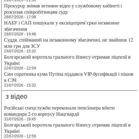
Прокурор знімав інтимне відео у службовому кабінеті і
розсилав співробітницям суду
29/07/2026 - 17:09
НАБУ і САП пошукали у ексвіцепрем’єрки незаконне
збагачення
28/07/2026 - 19:48
Суддя, спійманий на незаконному збагаченні, не знайшов 12
млн грн для ЗСУ
23/07/2026 - 15:32
Болгарський воротила грального бізнесу отримав ліцензії в
Україні
22/07/2026 - 12:59
Син соратника кума Путіна піддався VIP-бусифікації і пішов
в СЗЧ
21/07/2026 - 15:32
з відео
Російські спецслужби переконали пенсіонера вбити
командира 2-го корпусу Нацгвардії
31/07/2026 - 19:45
Болгарський воротила грального бізнесу отримав ліцензії в
Україні
22/07/2026 - 12:59