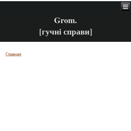
Grom.
[гучні справи]
Главная
Вы здесь