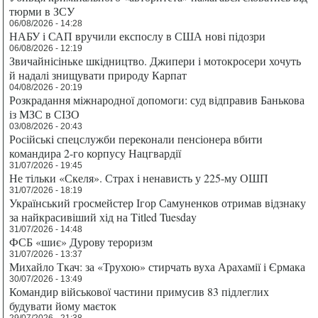
тюрми в ЗСУ
06/08/2026 - 14:28
НАБУ і САП вручили експослу в США нові підозри
06/08/2026 - 12:19
Звичайнісіньке шкідництво. Джипери і мотокросери хочуть
й надалі знищувати природу Карпат
04/08/2026 - 20:19
Розкрадання міжнародної допомоги: суд відправив Банькова
із МЗС в СІЗО
03/08/2026 - 20:43
Російські спецслужби переконали пенсіонера вбити
командира 2-го корпусу Нацгвардії
31/07/2026 - 19:45
Не тільки «Скеля». Страх і ненависть у 225-му ОШП
31/07/2026 - 18:19
Український гросмейстер Ігор Самуненков отримав відзнаку
за найкрасивіший хід на Titled Tuesday
31/07/2026 - 14:48
ФСБ «шиє» Дурову тероризм
31/07/2026 - 13:37
Михайло Ткач: за «Трухою» стирчать вуха Арахамії і Єрмака
30/07/2026 - 13:49
Командир військової частини примусив 83 підлеглих
будувати йому маєток
29/07/2026 - 21:38