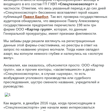
входящего в его состав ГП ГХВП
«Спецтехноэкспорт»
в
частности. Отметим, что весь указанный период и до сих дней
«Спецтехноэкспорт» бессменно возглавляет герой наших
публикаций
Павел Барбул
. Так вот, проверка государственных
аудиторов обнаружила, что вверенное Павлу Алексеевичу
государственное предприятие перечислило 198 млн грн
фирме ООО
«Картер групп»
, которая, по данным
Генеральной прокуратуры, имеет признаки фиктивности.
Мы забавы ради решили взглянуть на регистрационные
данные этой фирмы-счастливчика, но реестры в ответ на
запрос по названию упорно молчали. Тогда нами овладел
азарт, мы копнули немного глубже и наткнулись на «золотую
жилу».
Аномалия, как оказалось, объясняется просто: ООО «Картер
групп», как и прочие конторы, «засветившиеся» в делах
«Спецтехноэкспорта», в случае «шухера», то есть
возбуждения уголовного производства или судебного
преследования, шустро сменило название, учредителей и
руководство.
Как видите, в декабре 2016 года, когда происходящим в
«Спецтехноэкспорте» уже начали живо интересоваться