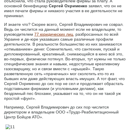
объяснила, что стала руководителем фирмы за плату. А
основной бенефициар
Сергей Охрименко
заявил, что он не
имел печати фирмы и никакого участия в ее деятельности не
принимал.
И знаете что? Скорее всего, Сергей Владимирович не соврал.
Ведь он числится на данный момент если не владельцем, то
руководителем
77 юридических лиц
, разбросанных по всей
Украине и де-юре указавших самые различные профили
деятельности. В реальности большинство из них занимаются
«отмыванием» денег. Сомнительно, что сантехник, пускай и
дипломированный, креативный, снимающийся в кино всё это,
во-первых, физически потянул. Во-вторых, тут нужны не только
специфические знания и навыки, недоступные креативному
газосварщику, но и связи вмести с «крышей». Такую
разветвленную сеть «прачечных» мог сколотить кто-то из
бывших или даже действующих власть имущих. А тот факт, что
Сергей Охрименко до сих пор не сел и продолжает обрастать
подставными фирмами (и уголовными делами), как
бездомный пес блохами, указывает на то, что он не такой уж
простой «фунт».
Например, Сергей Владимирович до сих пор числится
директором и владельцем ООО «Трудо-Реабилитационный
Центр Бойцов АТО».