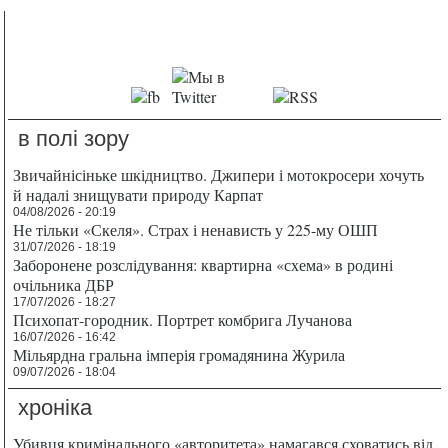
в полі зору
Звичайнісіньке шкідництво. Джипери і мотокросери хочуть
й надалі знищувати природу Карпат
04/08/2026 - 20:19
Не тільки «Скеля». Страх і ненависть у 225-му ОШП
31/07/2026 - 18:19
Заборонене розслідування: квартирна «схема» в родині
очільника ДБР
17/07/2026 - 18:27
Психопат-городник. Портрет комбрига Лучанова
16/07/2026 - 16:42
Мільярдна гральна імперія громадянина Журила
09/07/2026 - 18:04
хроніка
Убивця кримінального «авторитета» намагався сховатись від