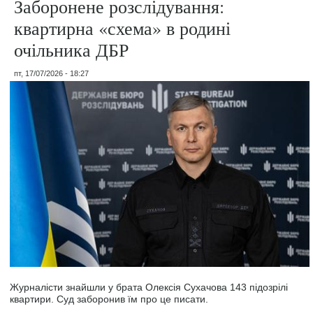
Заборонене розслідування:
квартирна «схема» в родині
очільника ДБР
пт, 17/07/2026 - 18:27
Журналісти знайшли у брата Олексія Сухачова 143 підозрілі
квартири. Суд заборонив їм про це писати.