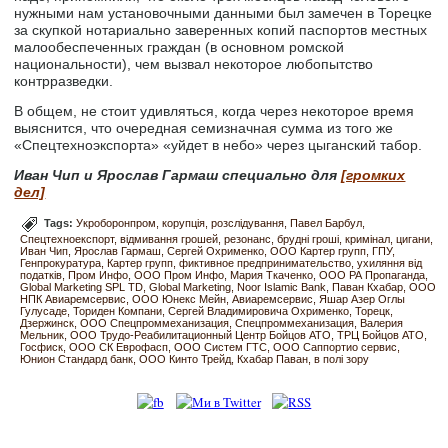
нужными нам установочными данными был замечен в Торецке
за скупкой нотариально заверенных копий паспортов местных
малообеспеченных граждан (в основном ромской
национальности), чем вызвал некоторое любопытство
контрразведки.
В общем, не стоит удивляться, когда через некоторое время
выяснится, что очередная семизначная сумма из того же
«Спецтехноэкспорта» «уйдет в небо» через цыганский табор.
Иван Чип и Ярослав Гармаш специально для
[громких
дел]
Tags:
Укроборонпром
корупція
розслідування
Павел Барбул
Спецтехноекспорт
відмивання грошей
резонанс
брудні гроші
кримінал
цигани
Иван Чип
Ярослав Гармаш
Сергей Охрименко
ООО Картер групп
ГПУ
Генпрокуратура
Картер групп
фиктивное предпринимательство
ухиляння від
податків
Пром Инфо
ООО Пром Инфо
Мария Ткаченко
ООО РА Пропаганда
Global Marketing SPL TD
Global Marketing
Noor Islamic Bank
Паван Кхабар
ООО
НПК Авиаремсервис
ООО Юнекс Мейн
Авиаремсервис
Яшар Азер Оглы
Гулусаде
Ториден Компани
Сергей Владимировича Охрименко
Торецк
Дзержинск
ООО Спецпроммеханизация
Спецпроммеханизация
Валерия
Мельник
ООО Трудо-Реабилитационный Центр Бойцов АТО
ТРЦ Бойцов АТО
Госфиск
ООО СК Еврофасп
ООО Систем ГТС
ООО Саппортио сервис
Юнион Стандард банк
ООО Кинто Трейд
Кхабар Паван
в полі зору