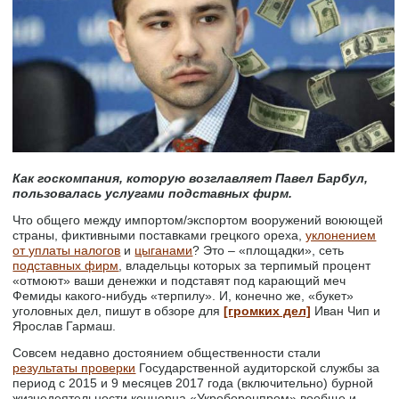
Как госкомпания, которую возглавляет Павел Барбул,
пользовалась услугами подставных фирм.
Что общего между импортом/экспортом вооружений воюющей
страны, фиктивными поставками грецкого ореха,
уклонением
от уплаты налогов
и
цыганами
? Это – «площадки», сеть
подставных фирм
, владельцы которых за терпимый процент
«отмоют» ваши денежки и подставят под карающий меч
Фемиды какого-нибудь «терпилу». И, конечно же, «букет»
уголовных дел, пишут в обзоре для
[громких дел]
Иван Чип и
Ярослав Гармаш.
Совсем недавно достоянием общественности стали
результаты проверки
Государственной аудиторской службы за
период с 2015 и 9 месяцев 2017 года (включительно) бурной
жизнедеятельности концерна «Укроборонпром» вообще и