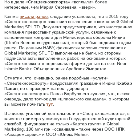
Но в деле «Спецтехноэкспорта» «всплыли» более
интересные, чем Мария Сергеевна, «звери».
Как мы
писали ранее
, следствие установило, что в 2015 году
«Спецтехноэкспорт» заключил соглашение с компанией Global
Marketing SPL TD. Документ предусматривал, что иностранная
компания предоставит украинской услуги, связанные с
выполнением контракта для Министерства обороны Индии
(Штаба Военно-воздушных сил), который был подписан годом
ранее. По данным НАБУ, фактически условия соглашения с
Global Marketing SPL TD выполнены не были, но стороны
подписали акты выполненных работ, на основании которых
«Спецтехноекспот» перечислил фирме деньги на счет Noor
Islamic Bank в Объединенных Арабских Эмиратах.
Отметим, что, очевидно, ранее подобные «услуги»
«Спецтехноэкспорту» предоставлял гражданин Индии
Кхабар
Паван
, но с приходом на пост директора
«Спецтехноэкспорта» Павла Барбула его «ушли», что, в свою
очередь, дало толчок для «шпионского скандала», о котором
вы можете почитать
тут
.
В эпизоде уголовной деятельности в «Спецтехноэкспорте», в
качестве примера упомянутого Государственной аудиторской
службой, фигурируют не только «Картер групп» и Global
Marketing. 198 млн грн «осваивали» также через ООО НПК
«Авиаремсервис» и ООО «Юнекс Мейн».