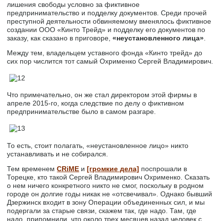
лишения свободы условно за фиктивное
предпринимательство и подделку документов. Среди прочей
преступной деятельности обвиняемому вменялось фиктивное
создании ООО «Кинто Трейд» и подделку его документов по
заказу, как сказано в приговоре,
«неустановленного лица»
.
Между тем, владельцем уставного фонда «Кинто трейд» до
сих пор числится тот самый Охрименко Сергей Владимирович.
Что примечательно, он же стал директором этой фирмы в
апреле 2015-го, когда следствие по делу о фиктивном
предпринимательстве было в самом разгаре.
То есть, стоит полагать, «неустановленное лицо» никто
устанавливать и не собирался.
Тем временем
CRiME
и
[громкие дела]
поспрошали в
Торецке, кто такой Сергей Владимирович Охрименко. Сказать
о нем ничего конкретного никто не смог, поскольку в родном
городе он долгие годы никак не «отсвечивал». Однако бывший
Дзержинск входит в зону Операции объединенных сил, и мы
подергали за старые связи, скажем так, где надо. Там, где
надо, припомнили, что около трех месяцев назад человек с