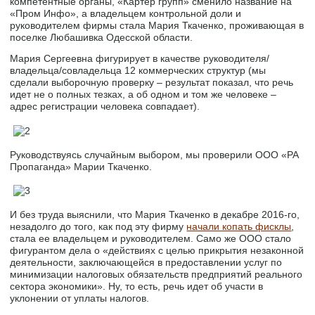
компетентные органы, «Картер групп» сменило название на
«Пром Инфо», а владельцем контрольной доли и
руководителем фирмы стала Мария Ткаченко, проживающая в
поселке Любашивка Одесской области.
Мария Сергеевна фигурирует в качестве руководителя/
владельца/совладельца 12 коммерческих структур (мы
сделали выборочную проверку – результат показал, что речь
идет не о полных тезках, а об одном и том же человеке –
адрес регистрации человека совпадает).
Руководствуясь случайным выбором, мы проверили ООО «РА
Пропаганда» Марии Ткаченко.
И без труда выяснили, что Мария Ткаченко в декабре 2016-го,
незадолго до того, как под эту фирму
начали копать фисклы
,
стала ее владельцем и руководителем. Само же ООО стало
фигурантом дела о «действиях с целью прикрытия незаконной
деятельности, заключающейся в предоставлении услуг по
минимизации налоговых обязательств предприятий реального
сектора экономики». Ну, то есть, речь идет об участи в
уклонении от уплаты налогов.