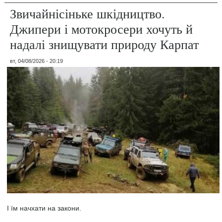
Звичайнісіньке шкідництво.
Джипери і мотокросери хочуть й
надалі знищувати природу Карпат
вт, 04/08/2026 - 20:19
І їм начхати на закони.