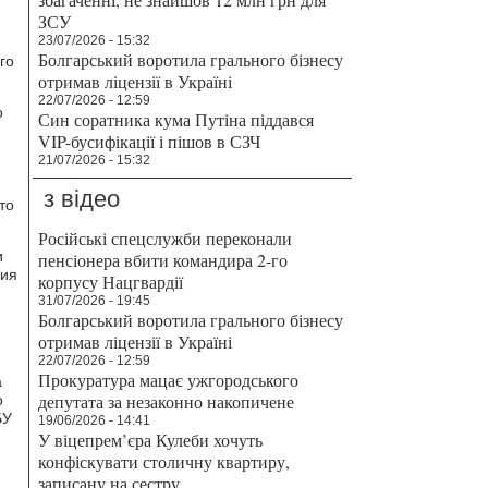
ЗСУ
23/07/2026 - 15:32
Болгарський воротила грального бізнесу
го
отримав ліцензії в Україні
22/07/2026 - 12:59
о
Син соратника кума Путіна піддався
VIP-бусифікації і пішов в СЗЧ
21/07/2026 - 15:32
з відео
то
Російські спецслужби переконали
и
пенсіонера вбити командира 2-го
ция
корпусу Нацгвардії
31/07/2026 - 19:45
Болгарський воротила грального бізнесу
отримав ліцензії в Україні
22/07/2026 - 12:59
Прокуратура мацає ужгородського
а
депутата за незаконно накопичене
о
БУ
19/06/2026 - 14:41
У віцепрем’єра Кулеби хочуть
конфіскувати столичну квартиру,
записану на сестру