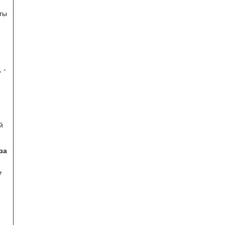
аты
 -
й
за
7