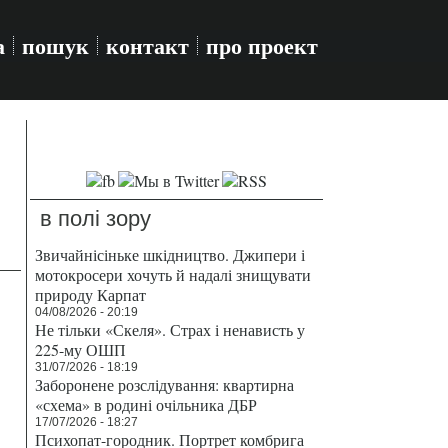
а
пошук
контакт
про проект
в полі зору
Звичайнісіньке шкідництво. Джипери і
мотокросери хочуть й надалі знищувати
природу Карпат
04/08/2026 - 20:19
Не тільки «Скеля». Страх і ненависть у
225-му ОШП
31/07/2026 - 18:19
Заборонене розслідування: квартирна
«схема» в родині очільника ДБР
17/07/2026 - 18:27
Психопат-городник. Портрет комбрига