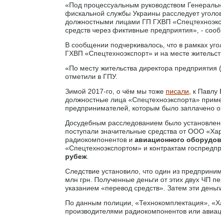
«Под процессуальным руководством Генеральн
фискальной службы Украины расследует уголовно
должностными лицами ГП ГХВП «Спецтехноэксп
средств через фиктивные предприятия», - соо
В сообщении подчеркивалось, что в рамках уг
ГХВП «Спецтехноэкспорт» и на месте жительств
«По месту жительства директора предприятия 
отметили в ГПУ.
Зимой 2017-го, о чём мы тоже
писали
, к Павлу
должностные лица «Спецтехноэкспорта» приме
предпринимателей, которым было заплачено ок
Досудебным расследованием было установлено
поступали значительные средства от ООО «Ха
радиокомпонентов и
авиационного оборудо
«Спецтехноэкспортом» и контрактам госпредп
рубеж
.
Следствие установило, что один из предпринима
млн грн. Полученные деньги от этих двух ЧП п
указанием «перевод средств». Затем эти деньг
По данным полиции, «Технокомплектация», «Х
производителями радиокомпонентов или авиац