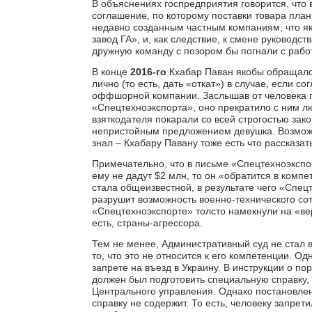
В объяснениях госпредприятия говорится, что
соглашение, по которому поставки товара пла
недавно созданным частным компаниям, что як
завод ГА», и, как следствие, к смене руководс
дружную команду с позором бы погнали с рабо
В конце
2016-го
Кхабар Паван якобы обращался
лично (то есть, дать «откат») в случае, если 
оффшорной компании. Заслышав от человека по
«Спецтехноэкспорта», оно прекратило с ним лю
взяткодателя покарали со всей строгостью зак
непристойным предложением девушка. Возможно
знал – Кхабару Павану тоже есть что рассказа
Примечательно, что в письме «Спецтехноэкспор
ему не дадут $2 млн, то он «обратится в комп
стала общеизвестной, в результате чего «Спец
разрушит возможность военно-технического сот
«Спецтехноэкспорте» толсто намекнули на «ве
есть, страны-агрессора.
Тем не менее, Административный суд не стал в
то, что это не относится к его компетенции. 
запрете на въезд в Украину. В инструкции о п
должен был подготовить специальную справку,
Центрального управления. Однако постановлен
справку не содержит. То есть, человеку запре