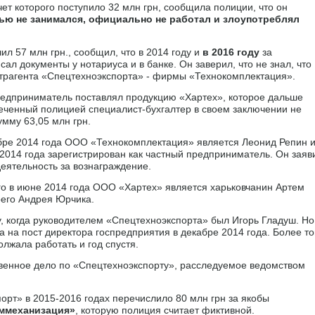
т которого поступило 32 млн грн, сообщила полиции, что он
ью не занимался, официально не работал и злоупотреблял
л 57 млн грн., сообщил, что в 2014 году и
в 2016 году
за
л документы у нотариуса и в банке. Он заверил, что не знал, что
трагента «Спецтехноэкспорта» - фирмы «Технокомплектация».
редприниматель поставлял продукцию «Хартех», которое дальше
еченный полицией специалист-бухгалтер в своем заключении не
мму 63,05 млн грн.
бре 2014 года ООО «Технокомплектация» является Леонид Репин и
 2014 года зарегистрирован как частный предприниматель. Он заяв
еятельность за вознаграждение.
о в июне 2014 года ООО «Хартех» является харьковчанин Артем
оего Андрея Юрчика.
у, когда руководителем «Спецтехноэкспорта» был Игорь Гладуш. Но
 на пост директора госпредприятия в декабре 2014 года. Более то
олжала работать и год спустя.
ственное дело по «Спецтехноэкспорту», расследуемое ведомством
орт» в 2015-2016 годах перечислило 80 млн грн за якобы
ммеханизация»
, которую полиция считает фиктивной.