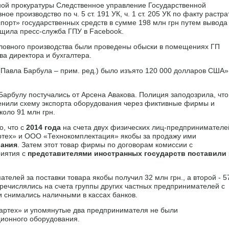
ой прокуратуры Следственное управление Государственной
е производство по ч. 5 ст. 191 УК, ч. 1 ст. 205 УК по факту растр
орт» государственных средств в сумме 198 млн грн путем вывода
бщила пресс-служба ГПУ в Facebook.
оловного производства были проведены обыски в помещениях ГП
а директора и бухгалтера.
(Павла Барбула – прим. ред.) было изъято 120 000 долларов США»,
 Барбулу постучались от Арсена Авакова. Полиция заподозрила, что
нили схему экспорта оборудования через фиктивные фирмы и
оло 91 млн грн.
, что с
2014 года
на счета двух физических лиц-предпринимателе
ртех» и ООО «Технокомплектация» якобы за продажу ими
вания
. Затем этот товар фирмы по договорам комиссии с
риятия с
представителями иностранных государств поставили 
телей за поставки товара якобы получил 32 млн грн., а второй - 5
еречислялись на счета группы других частных предпринимателей с
и снимались наличными в кассах банков.
артех» и упомянутые два предпринимателя не были
ионного оборудования.