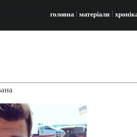
головна
матеріали
хронік
вана