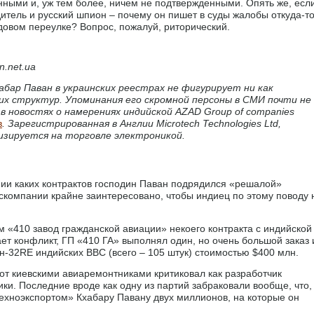
нными и, уж тем более, ничем не подтвержденными. Опять же, есл
итель и русский шпион – почему он пишет в суды жалобы откуда-т
ьдовом переулке? Вопрос, пожалуй, риторический.
n.net.ua
бар Паван в украинских реестрах не фигурирует ни как
ких структур. Упоминания его скромной персоны в СМИ почти не
в новостях о намерениях индийской AZAD Group of companies
в
. Зарегистрированная в Англии Microtech Technologies Ltd,
изируется на торговле электроникой.
ии каких контрактов господин Паван подрядился «решалой»
оскомпании крайне заинтересовано, чтобы индиец по этому поводу 
м «410 завод гражданской авиации» некоего контракта с индийской
ает конфликт, ГП «410 ГА» выполнял один, но очень большой заказ 
н-32RE индийских ВВС (всего – 105 штук) стоимостью $400 млн.
от киевскими авиаремонтниками критиковал как разработчик
ики. Последние вроде как одну из партий забраковали вообще, что,
ехноэкспортом» Кхабару Павану двух миллионов, на которые он