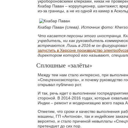
укробороновскими клерками, никак не провере
Кхабар Паван – коррупционер, шантажист, вред
из-за границы, а не из одной из камер в Аскол
Кхабар Паван (слева). Источник фото: Kherso
Что касается персоны этого иностранца. Кха
учредитель, ни как руководитель коммерчес
встречаются. Лишь в 2016-м он фигурировал 
запустить в Херсоне производство электробусо
директором которой его называют, специал
Сплошные «залёты»
Между тем нам стало интересно, при выполнен
«Спецтехноэкспорта», и почему руководство г
открывал публично рот.
И так, речь идет о выполнении госпредприятие
стороной. В 2014-2016 годах, которые охватыв
Индии – ремонт и модернизацию всего парка А
Отметим, что сроки и качество выполнения раб
машины, ГП «Антонов», так и индийские заказч
вероятно, и стало причиной невыплаты «Спецт
претендует до сих пор.