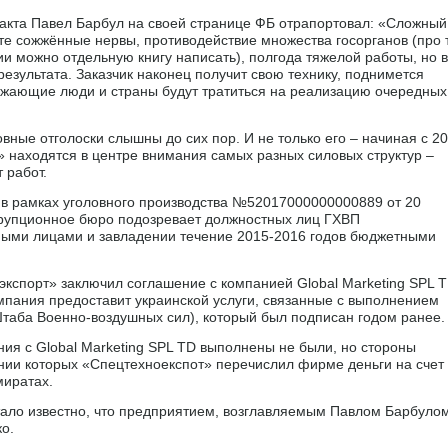
ракта Павел Барбул на своей странице ФБ отрапортовал: «Сложный
ате сожжённые нервы, противодействие множества госорганов (про 
и можно отдельную книгу написать), полгода тяжелой работы, но 
езультата. Заказчик наконец получит свою технику, поднимется
ужающие люди и страны будут тратиться на реализацию очередных
ловные отголоски слышны до сих пор. И не только его – начиная с 2
» находятся в центре внимания самых разных силовых структур –
 работ.
 в рамках уголовного производства №52017000000000889 от 20
рупционное бюро подозревает должностных лиц ГХВП
нными лицами и завладении течение 2015-2016 годов бюджетными
экспорт» заключил соглашение с компанией Global Marketing SPL T
мпания предоставит украинской услуги, связанные с выполнением
таба Военно-воздушных сил), который был подписан годом ранее.
ия с Global Marketing SPL TD выполнены не были, но стороны
нии которых «Спецтехноекспот» перечислил фирме деньги на счет
миратах.
тало известно, что предприятием, возглавляемым Павлом Барбулом
о.