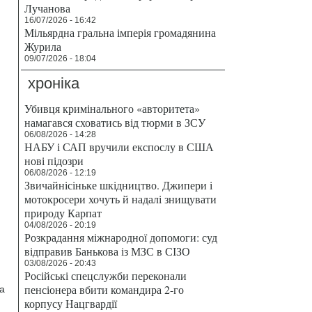
Лучанова
16/07/2026 - 16:42
Мільярдна гральна імперія громадянина
Журила
09/07/2026 - 18:04
хроніка
Убивця кримінального «авторитета»
намагався сховатись від тюрми в ЗСУ
06/08/2026 - 14:28
НАБУ і САП вручили експослу в США
нові підозри
06/08/2026 - 12:19
Звичайнісіньке шкідництво. Джипери і
мотокросери хочуть й надалі знищувати
природу Карпат
04/08/2026 - 20:19
Розкрадання міжнародної допомоги: суд
відправив Банькова із МЗС в СІЗО
03/08/2026 - 20:43
Російські спецслужби переконали
пенсіонера вбити командира 2-го
а
корпусу Нацгвардії