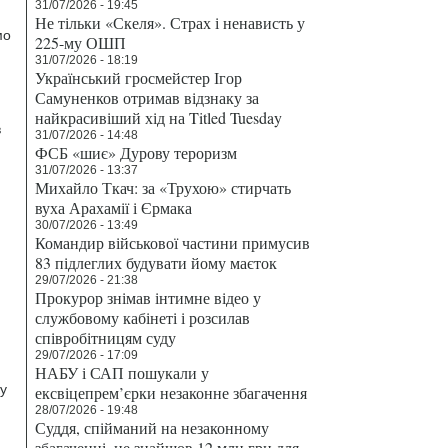
31/07/2026 - 19:45
Не тільки «Скеля». Страх і ненависть у
мо
225-му ОШП
31/07/2026 - 18:19
Український гросмейстер Ігор
Самуненков отримав відзнаку за
найкрасивіший хід на Titled Tuesday
в
31/07/2026 - 14:48
ФСБ «шиє» Дурову тероризм
31/07/2026 - 13:37
Михайло Ткач: за «Трухою» стирчать
вуха Арахамії і Єрмака
30/07/2026 - 13:49
Командир військової частини примусив
83 підлеглих будувати йому маєток
29/07/2026 - 21:38
Прокурор знімав інтимне відео у
службовому кабінеті і розсилав
співробітницям суду
29/07/2026 - 17:09
НАБУ і САП пошукали у
ку
ексвіцепрем’єрки незаконне збагачення
28/07/2026 - 19:48
Суддя, спійманий на незаконному
збагаченні, не знайшов 12 млн грн для