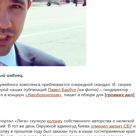
ый индиец.
ужейного комплекса приближается очередной скандал. И, скорее
 герой наших публикаций
Павел Барбул
(на фото)
– гендиректор
го в концерн
«Укроборонпром»
, пишет в обзоре для
[громких дел]
 портал «Лига» скучную
колонку
собственного авторства о нелегкой
ний. В тот же день Окружной админсуд Киева
отменил запрет СБУ
н
рому в прошлом году был заказан путь в наши гостеприимные края