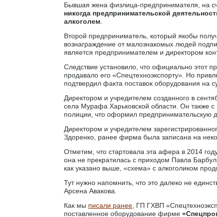
Бывшая жена физлица-предпринимателя, на сче
никогда предпринимательской деятельност
алкоголем
.
Второй предприниматель, который якобы получи
вознаграждение от малознакомых людей подписа
является предпринимателем и директором кон
Следствие установило, что официально этот п
продавало его «Спецтехноэкспорту». Но привл
подтвердил факта поставок оборудования на су
Директором и учредителем созданного в сентя
села Мурафа Харьковской области. Он также с
полиции, что оформил предпринимательскую д
Директором и учредителем зарегистрированног
Здоренко, ранее фирма была записана на нек
Отметим, что стартовала эта афера в 2014 год
она не прекратилась с приходом Павла Барбула
как указано выше, «схема» с алкоголиком прод
Тут нужно напомнить, что это далеко не един
Арсена Авакова.
Как мы
писали ранее
, ГП ГХВП «Спецтехноэксп
поставленное оборудование фирме
«Спецпро