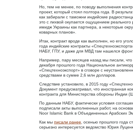
Но, тем не менее, по поводу выполнения конт
проект, который стоял полтора года. В результ
как забирали с таможни индийские радиостанци
это с лихвой окупается ощущением реального р
имидж Украины как партнера, а некоторые окр
коварных планов».
Итак, контракт вроде как выполнен, но его уго
года индийские контракты «Спецтехноэкспорта
НАБУ, ГПУ, и даже для МВД там нашелся фронт
Например, пару месяцев назад мы писали, что
декабря прошлого года Национальное антикор
«Спецтехноэкспорт» в сговоре с неустановле
средствами в сумме 2,6 млн долларов.
Следствие установило, в 2015 году «Спецтехно
Документ предусматривал, что иностранная ко
контракта для Министерства обороны Индии (Ш
По данным НАБУ, фактически условия соглашен
подписали акты выполненных работ, на основа
Noor Islamic Bank в Объединенных Арабских Э
Как мы
писали ранее
, осенью прошлого года с
серьезно интересуется ведомство Юрия Луценк