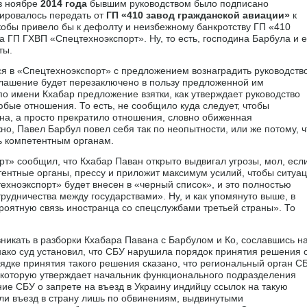
 в ноябре
2014 года
бывшим руководством было подписано
нировалось передать от
ГП «410 завод гражданской авиации»
к
обы привело бы к дефолту и неизбежному банкротству ГП «410
тва ГП ГХВП «Спецтехноэкспорт». Ну, то есть, господина Барбула и е
ты.
 в «Спецтехноэкспорт» с предложением вознаградить руководств
соглашение будет перезаключено в пользу предложенной им
 имени Кхабар предложение взятки, как утверждает руководство
бые отношения. То есть, не сообщило куда следует, чтобы
она, а просто прекратило отношения, словно обиженная
, Павел Барбул повел себя так по неопытности, или же потому, ч
ть компетентным органам.
т» сообщил, что Кхабар Паван открыто выдвигал угрозы, мол, есл
етентные органы, прессу и приложит максимум усилий, чтобы ситуа
техноэкспорт» будет внесен в «черный список», и это полностью
рудничества между государствами». Ну, и как упомянуто выше, в
роятную связь иностранца со спецслужбами третьей страны». То
никать в разборки Кхабара Павана с Барбулом и Ко, сославшись н
Однако суд установил, что СБУ нарушила порядок принятия решения 
орядке принятия такого решения сказано, что региональный орган С
 которую утверждает начальник функционального подразделения
ие СБУ о запрете на въезд в Украину индийцу ссылок на такую
тили въезд в страну лишь по обвинениям, выдвинутыми