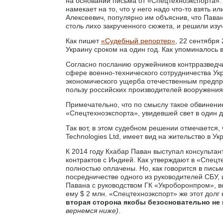
на основании письма от «Спецтехноэкспорта». 
намекает на то, что у него надо что-то взять и
Алексеевич, популярно им объяснив, что Паван
столь лихо закрученного сюжета, и решили изу
Как пишет
«Судебный репортер»
, 22 сентября
Украину сроком на один год. Как упоминалось
Согласно посланию оружейников контрразведч
сфере военно-технического сотрудничества Ук
экономического ущерба отечественным предпр
пользу российских производителей вооружения
Примечательно, что по смыслу такое обвинен
«Спецтехноэкспорта», увидевшей свет в один 
Так вот, в этом судебном решении отмечается,
Technologies Ltd, имеет вид на жительство в Ук
К 2014 году Кхабар Паван выступал консульта
контрактов с Индией. Как утверждают в «Спец
полностью оплачены. Но, как говорится в пис
посредничестве одного из руководителей СБУ, 
Павана с руководством ГК «Укроборонпром», в
ему $ 2 млн. «Спецтехноэкспорт» же этот долг 
вторая сторона якобы безосновательно не
вернемся ниже)
.