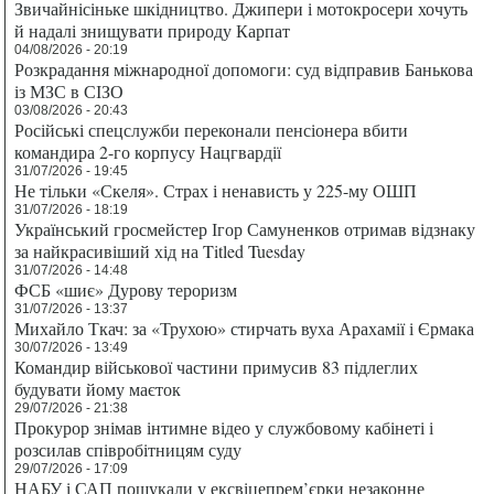
Звичайнісіньке шкідництво. Джипери і мотокросери хочуть
й надалі знищувати природу Карпат
04/08/2026 - 20:19
Розкрадання міжнародної допомоги: суд відправив Банькова
із МЗС в СІЗО
03/08/2026 - 20:43
Російські спецслужби переконали пенсіонера вбити
командира 2-го корпусу Нацгвардії
31/07/2026 - 19:45
Не тільки «Скеля». Страх і ненависть у 225-му ОШП
31/07/2026 - 18:19
Український гросмейстер Ігор Самуненков отримав відзнаку
за найкрасивіший хід на Titled Tuesday
31/07/2026 - 14:48
ФСБ «шиє» Дурову тероризм
31/07/2026 - 13:37
Михайло Ткач: за «Трухою» стирчать вуха Арахамії і Єрмака
30/07/2026 - 13:49
Командир військової частини примусив 83 підлеглих
будувати йому маєток
29/07/2026 - 21:38
Прокурор знімав інтимне відео у службовому кабінеті і
розсилав співробітницям суду
29/07/2026 - 17:09
НАБУ і САП пошукали у ексвіцепрем’єрки незаконне