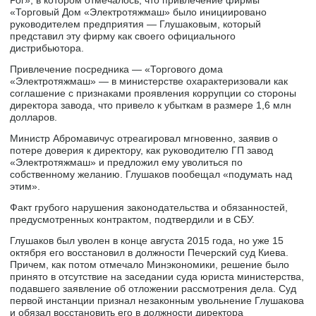
«Торговый Дом «Электротяжмаш» было инициировано
руководителем предприятия — Глушаковым, который
представил эту фирму как своего официального
дистрибьютора.
Привлечение посредника — «Торгового дома
«Электротяжмаш» — в министерстве охарактеризовали как
соглашение с признаками проявления коррупции со стороны
директора завода, что привело к убыткам в размере 1,6 млн
долларов.
Министр Абромавичус отреагировал мгновенно, заявив о
потере доверия к директору, как руководителю ГП завод
«Электротяжмаш» и предложил ему уволиться по
собственному желанию. Глушаков пообещал «подумать над
этим».
Факт грубого нарушения законодательства и обязанностей,
предусмотренных контрактом, подтвердили и в СБУ.
Глушаков был уволен в конце августа 2015 года, но уже 15
октября его восстановил в должности Печерский суд Киева.
Причем, как потом отмечало Минэкономики, решение было
принято в отсутствие на заседании суда юриста министерства,
подавшего заявление об отложении рассмотрения дела. Суд
первой инстанции признал незаконным увольнение Глушакова
и обязал восстановить его в должности директора