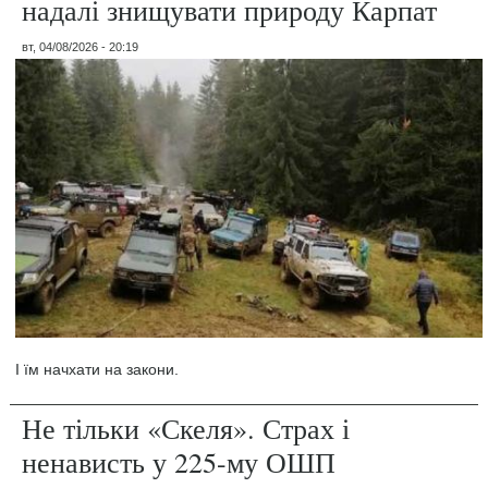
надалі знищувати природу Карпат
вт, 04/08/2026 - 20:19
І їм начхати на закони.
Не тільки «Скеля». Страх і
ненависть у 225-му ОШП