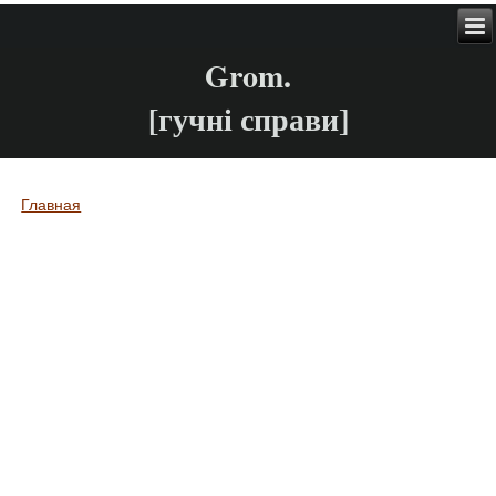
Grom.
[гучні справи]
Главная
Вы здесь