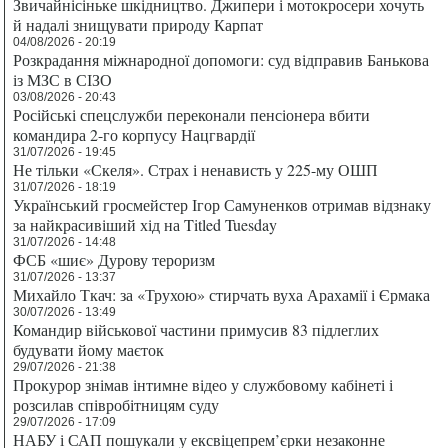
Звичайнісіньке шкідництво. Джипери і мотокросери хочуть
й надалі знищувати природу Карпат
04/08/2026 - 20:19
Розкрадання міжнародної допомоги: суд відправив Банькова
із МЗС в СІЗО
03/08/2026 - 20:43
Російські спецслужби переконали пенсіонера вбити
командира 2-го корпусу Нацгвардії
31/07/2026 - 19:45
Не тільки «Скеля». Страх і ненависть у 225-му ОШП
31/07/2026 - 18:19
Український гросмейстер Ігор Самуненков отримав відзнаку
за найкрасивіший хід на Titled Tuesday
31/07/2026 - 14:48
ФСБ «шиє» Дурову тероризм
31/07/2026 - 13:37
Михайло Ткач: за «Трухою» стирчать вуха Арахамії і Єрмака
30/07/2026 - 13:49
Командир військової частини примусив 83 підлеглих
будувати йому маєток
29/07/2026 - 21:38
Прокурор знімав інтимне відео у службовому кабінеті і
розсилав співробітницям суду
29/07/2026 - 17:09
НАБУ і САП пошукали у ексвіцепрем’єрки незаконне