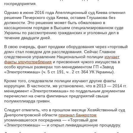
госпредприятия.
Однако в июне 2016 года Апелляционный суд Киева отменил
решение Печерского суда Киева, оставив Глушакова без
должности. Это решение может быть обжаловано в
кассационном порядке в Высшем специализированном суде
Украины по рассмотрению гражданских и уголовных дел в
течение двадцати дней.
В свою очередь, факт продажи оборудования через «торговый
дом» стал поводом для расследования. Сейчас Главное
следственное управление Национальной полиции
изучает
факты злоупотребления
и присвоения чужого имущества в
особо крупных размерах топ-менеджментом ГП «Завод
«Электротяжмаш» (ч. 5 ст. 191, ч . 2 ст. 364 УК Украины).
Кроме того, следователи полиции изучают другие факты
коррупции. В частности, же установлено, что в 2013 — 2014 гг.
менеджмент «Электротяжмаша» по поддельным документам
перечислил на счета фиктивных предприятий свыше
полумиллиарда гривен.
Следует отметить, что в прошлом месяце Хозяйственный суд
Днепропетровской области
признал банкротом
упоминавшегося посредника — «Торговый дом
«Электротяжмаш» — и открыл ликвидационную процедуру.