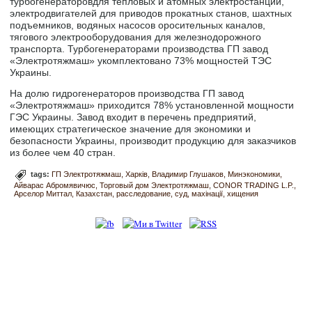
турбогенераторовдля тепловых и атомных электростанций,
электродвигателей для приводов прокатных станов, шахтных
подъемников, водяных насосов оросительных каналов,
тягового электрооборудования для железнодорожного
транспорта. Турбогенераторами производства ГП завод
«Электротяжмаш» укомплектовано 73% мощностей ТЭС
Украины.
На долю гидрогенераторов производства ГП завод
«Электротяжмаш» приходится 78% установленной мощности
ГЭС Украины. Завод входит в перечень предприятий,
имеющих стратегическое значение для экономики и
безопасности Украины, производит продукцию для заказчиков
из более чем 40 стран.
tags:
ГП Электротяжмаш
Харків
Владимир Глушаков
Минэкономики
Айварас Абромявичюс
Торговый дом Электротяжмаш
CONOR TRADING L.P.
Арселор Миттал
Казахстан
расследование
суд
махінації
хищения