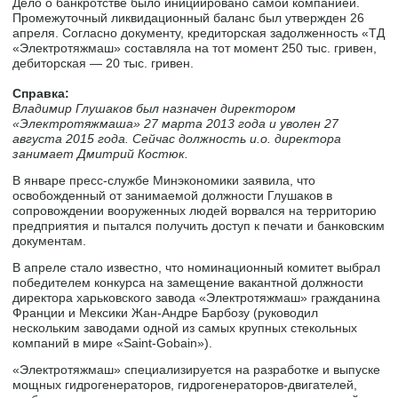
Дело о банкротстве было инициировано самой компанией.
Промежуточный ликвидационный баланс был утвержден 26
апреля. Согласно документу, кредиторская задолженность «ТД
«Электротяжмаш» составляла на тот момент 250 тыс. гривен,
дебиторская — 20 тыс. гривен.
Справка:
Владимир Глушаков был назначен директором
«Электротяжмаша» 27 марта 2013 года и уволен 27
августа 2015 года. Сейчас должность и.о. директора
занимает Дмитрий Костюк.
В январе пресс-службе Минэкономики заявила, что
освобожденный от занимаемой должности Глушаков в
сопровождении вооруженных людей ворвался на территорию
предприятия и пытался получить доступ к печати и банковским
документам.
В апреле стало известно, что номинационный комитет выбрал
победителем конкурса на замещение вакантной должности
директора харьковского завода «Электротяжмаш» гражданина
Франции и Мексики Жан-Андре Барбозу (руководил
нескольким заводами одной из самых крупных стекольных
компаний в мире «Saint-Gobain»).
«Электротяжмаш» специализируется на разработке и выпуске
мощных гидрогенераторов, гидрогенераторов-двигателей,