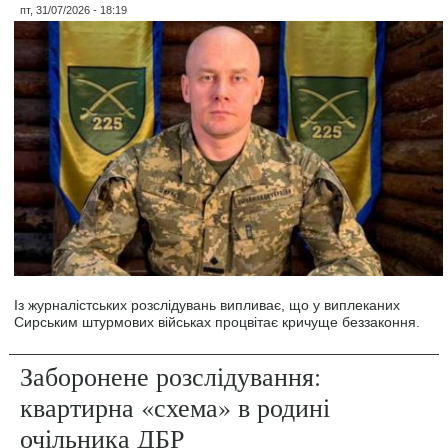
пт, 31/07/2026 - 18:19
Із журналістських розслідувань випливає, що у виплеканих
Сирським штурмових військах процвітає кричуще беззаконня.
Заборонене розслідування:
квартирна «схема» в родині
очільника ДБР