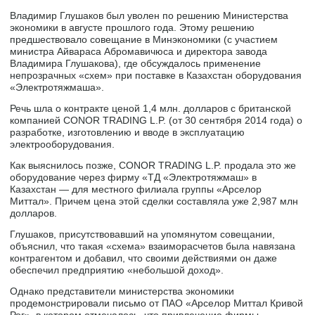
Владимир Глушаков был уволен по решению Министерства
экономики в августе прошлого года. Этому решению
предшествовало совещание в Минэкономики (с участием
министра Айвараса Абромавичюса и директора завода
Владимира Глушакова), где обсуждалось применение
непрозрачных «схем» при поставке в Казахстан оборудования
«Электротяжмаша».
Речь шла о контракте ценой 1,4 млн. долларов с британской
компанией CONOR TRADING L.P. (от 30 сентября 2014 года) о
разработке, изготовлению и вводе в эксплуатацию
электрооборудования.
Как выяснилось позже, CONOR TRADING L.P. продала это же
оборудование через фирму «ТД «Электротяжмаш» в
Казахстан — для местного филиала группы «Арселор
Миттал». Причем цена этой сделки составляла уже 2,987 млн
долларов.
Глушаков, присутствовавший на упомянутом совещании,
объяснил, что такая «схема» взаиморасчетов была навязана
контрагентом и добавил, что своими действиями он даже
обеспечил предприятию «небольшой доход».
Однако представители министерства экономики
продемонстрировали письмо от ПАО «Арселор Миттал Кривой
Рог», в котором отмечалось, что привлечение фирмы