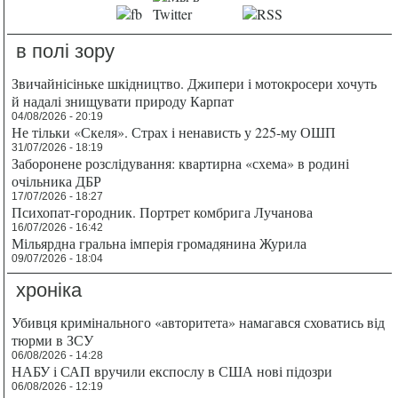
в полі зору
Звичайнісіньке шкідництво. Джипери і мотокросери хочуть
й надалі знищувати природу Карпат
04/08/2026 - 20:19
Не тільки «Скеля». Страх і ненависть у 225-му ОШП
31/07/2026 - 18:19
Заборонене розслідування: квартирна «схема» в родині
очільника ДБР
17/07/2026 - 18:27
Психопат-городник. Портрет комбрига Лучанова
16/07/2026 - 16:42
Мільярдна гральна імперія громадянина Журила
09/07/2026 - 18:04
хроніка
Убивця кримінального «авторитета» намагався сховатись від
тюрми в ЗСУ
06/08/2026 - 14:28
НАБУ і САП вручили експослу в США нові підозри
06/08/2026 - 12:19