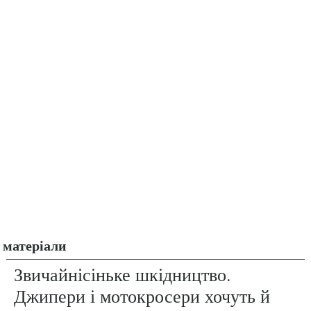
матеріали
Звичайнісіньке шкідництво.
Джипери і мотокросери хочуть й