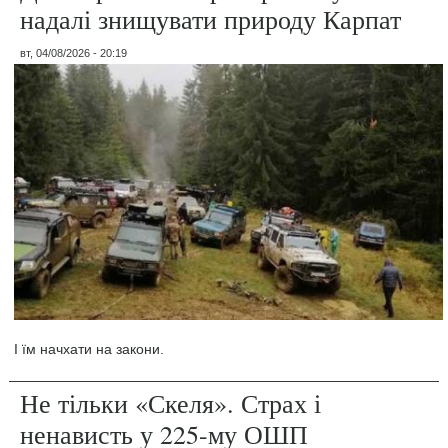
надалі знищувати природу Карпат
вт, 04/08/2026 - 20:19
І їм начхати на закони.
Не тільки «Скеля». Страх і
ненависть у 225-му ОШП