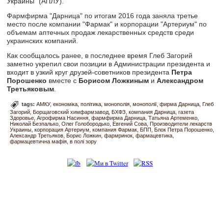
Украины" (АПЛУ).
Фармфирма "Дарница" по итогам 2016 года заняла третье
место после компании "Фармак" и корпорации "Артериум" по
объемам аптечных продаж лекарственных средств среди
украинских компаний.
Как сообщалось ранее, в последнее время Глеб Загорий
заметно укрепил свои позиции в Администрации президента и
входит в узкий круг друзей-советников президента
Петра
Порошенко
вместе с
Борисом Ложкиным
и
Александром
Третьяковым
.
tags:
АМКУ
економіка
політика
монополія
монополії
фирма Дарница
Глеб
Загорий
Борщаговский химфармзавод
БХФЗ
компания Дарница
газета
Здоровье
Агрофирма Насиння
фармфирма Дарница
Татьяна Артеменко
Николай Безпалько
Олег Голобородько
Евгений Сова
Производители лекарств
Украины
корпорация Артериум
компания Фармак
БПП
Блок Петра Порошенко
Александр Третьяков
Борис Ложкин
фармринок
фармацевтика
фармацевтична мафія
в полі зору