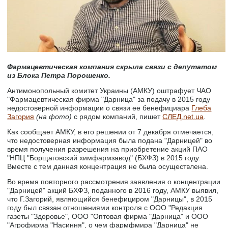
Фармацевтическая компания скрыла связи с депутатом
из Блока Петра Порошенко.
Антимонопольный комитет Украины (АМКУ) оштрафует ЧАО
"Фармацевтическая фирма "Дарница" за подачу в 2015 году
недостоверной информации о связи ее бенефициара
Глеба
Загория
(на фото)
с рядом компаний, пишет
СЛЕД.net.ua
.
Как сообщает АМКУ, в его решении от 7 декабря отмечается,
что недостоверная информация была подана "Дарницей" во
время получения разрешения на приобретение акций ПАО
"НПЦ "Борщаговский химфармзавод" (БХФЗ) в 2015 году.
Вместе с тем данная концентрация не была осуществлена.
Во время повторного рассмотрения заявления о концентрации
"Дарницей" акций БХФЗ, поданного в 2016 году, АМКУ выявил,
что Г.Загорий, являющийся бенефициром "Дарницы", в 2015
году был связан отношениями контроля с ООО "Редакция
газеты "Здоровье", ООО "Оптовая фирма "Дарница" и ООО
"Агрофирма "Насиння", о чем фармфмира "Дарница" не