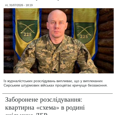
пт, 31/07/2026 - 18:19
Із журналістських розслідувань випливає, що у виплеканих
Сирським штурмових військах процвітає кричуще беззаконня.
Заборонене розслідування:
квартирна «схема» в родині