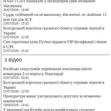
НАБУ і САП пошукали у ексвіцепрем’єрки незаконне
збагачення
28/07/2026 - 19:48
Суддя, спійманий на незаконному збагаченні, не знайшов 12
млн грн для ЗСУ
23/07/2026 - 15:32
Болгарський воротила грального бізнесу отримав ліцензії в
Україні
22/07/2026 - 12:59
Син соратника кума Путіна піддався VIP-бусифікації і пішов
в СЗЧ
21/07/2026 - 15:32
з відео
Російські спецслужби переконали пенсіонера вбити
командира 2-го корпусу Нацгвардії
31/07/2026 - 19:45
Болгарський воротила грального бізнесу отримав ліцензії в
Україні
22/07/2026 - 12:59
Прокуратура мацає ужгородського депутата за незаконно
накопичене
19/06/2026 - 14:41
У віцепрем’єра Кулеби хочуть конфіскувати столичну