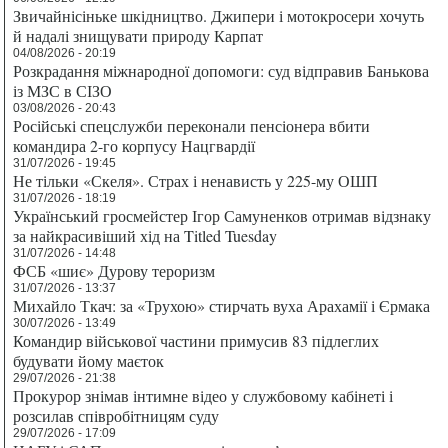
Звичайнісіньке шкідництво. Джипери і мотокросери хочуть
й надалі знищувати природу Карпат
04/08/2026 - 20:19
Розкрадання міжнародної допомоги: суд відправив Банькова
із МЗС в СІЗО
03/08/2026 - 20:43
Російські спецслужби переконали пенсіонера вбити
командира 2-го корпусу Нацгвардії
31/07/2026 - 19:45
Не тільки «Скеля». Страх і ненависть у 225-му ОШП
31/07/2026 - 18:19
Український гросмейстер Ігор Самуненков отримав відзнаку
за найкрасивіший хід на Titled Tuesday
31/07/2026 - 14:48
ФСБ «шиє» Дурову тероризм
31/07/2026 - 13:37
Михайло Ткач: за «Трухою» стирчать вуха Арахамії і Єрмака
30/07/2026 - 13:49
Командир військової частини примусив 83 підлеглих
будувати йому маєток
29/07/2026 - 21:38
Прокурор знімав інтимне відео у службовому кабінеті і
розсилав співробітницям суду
29/07/2026 - 17:09