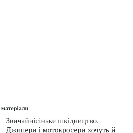
матеріали
Звичайнісіньке шкідництво.
Джипери і мотокросери хочуть й