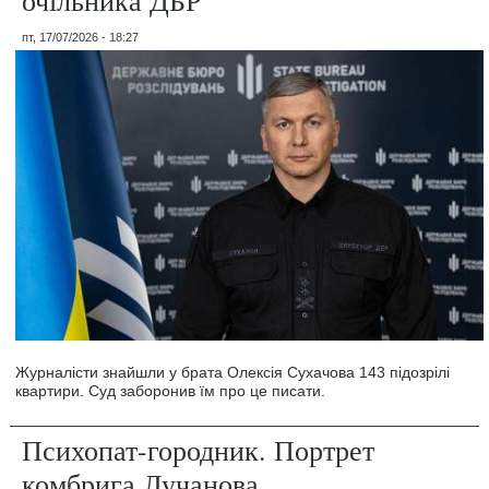
очільника ДБР
пт, 17/07/2026 - 18:27
Журналісти знайшли у брата Олексія Сухачова 143 підозрілі
квартири. Суд заборонив їм про це писати.
Психопат-городник. Портрет
комбрига Лучанова