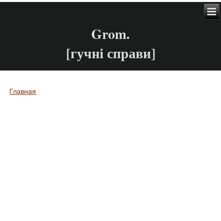
Grom.
[гучні справи]
Главная
Вы здесь