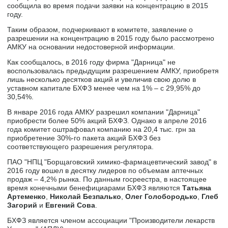
сообщила во время подачи заявки на концентрацию в 2015
году.
Таким образом, подчеркивают в комитете, заявление о
разрешении на концентрацию в 2015 году было рассмотрено
АМКУ на основании недостоверной информации.
Как сообщалось, в 2016 году фирма "Дарница" не
воспользовалась предыдущим разрешением АМКУ, приобретя
лишь несколько десятков акций и увеличив свою долю в
уставном капитале БХФЗ менее чем на 1% – с 29,95% до
30,54%.
В январе 2016 года АМКУ разрешил компании "Дарница"
приобрести более 50% акций БХФЗ. Однако в апреле 2016
года комитет оштрафовал компанию на 20,4 тыс. грн за
приобретение 30%-го пакета акций БХФЗ без
соответствующего разрешения регулятора.
ПАО "НПЦ "Борщаговский химико-фармацевтический завод" в
2016 году вошел в десятку лидеров по объемам аптечных
продаж – 4,2% рынка. По данным госреестра, в настоящее
время конечными бенефициарами БХФЗ являются
Татьяна
Артеменко
,
Николай Безпалько
,
Олег Голобородько
,
Глеб
Загорий
и
Евгений Сова
.
БХФЗ является членом ассоциации "Производители лекарств