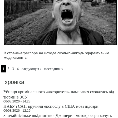
В стране-агрессоре на исходе сколько-нибудь эффективные
медикаменты.
Страницы
1
2
3
4
следующая ›
последняя »
хроніка
Убивця кримінального «авторитета» намагався сховатись від
тюрми в ЗСУ
06/08/2026 - 14:28
НАБУ і САП вручили експослу в США нові підозри
06/08/2026 - 12:19
Звичайнісіньке шкідництво. Джипери і мотокросери хочуть