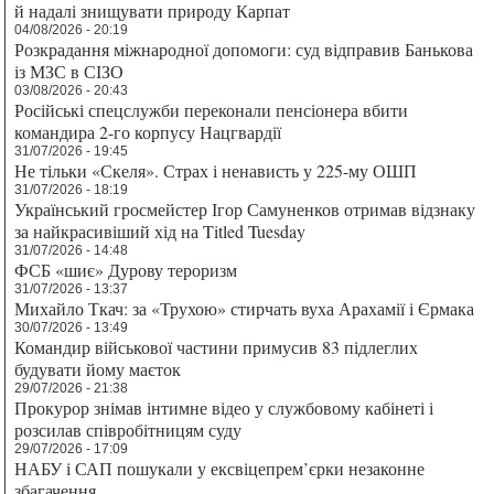
й надалі знищувати природу Карпат
04/08/2026 - 20:19
Розкрадання міжнародної допомоги: суд відправив Банькова
із МЗС в СІЗО
03/08/2026 - 20:43
Російські спецслужби переконали пенсіонера вбити
командира 2-го корпусу Нацгвардії
31/07/2026 - 19:45
Не тільки «Скеля». Страх і ненависть у 225-му ОШП
31/07/2026 - 18:19
Український гросмейстер Ігор Самуненков отримав відзнаку
за найкрасивіший хід на Titled Tuesday
31/07/2026 - 14:48
ФСБ «шиє» Дурову тероризм
31/07/2026 - 13:37
Михайло Ткач: за «Трухою» стирчать вуха Арахамії і Єрмака
30/07/2026 - 13:49
Командир військової частини примусив 83 підлеглих
будувати йому маєток
29/07/2026 - 21:38
Прокурор знімав інтимне відео у службовому кабінеті і
розсилав співробітницям суду
29/07/2026 - 17:09
НАБУ і САП пошукали у ексвіцепрем’єрки незаконне
збагачення