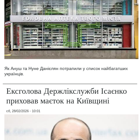
Як Ануш та Нуне Данієлян потрапили у список найбагатших
українців.
Ексголова Держлікслужби Ісаєнко
приховав маєток на Київщині
сб, 28/02/2026 - 10:01