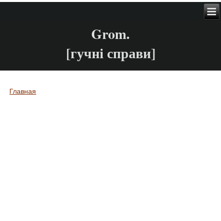
Grom.
[гучні справи]
Главная
Вы здесь