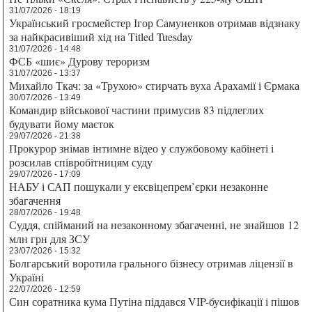
31/07/2026 - 18:19
Український гросмейстер Ігор Самуненков отримав відзнаку
за найкрасивіший хід на Titled Tuesday
31/07/2026 - 14:48
ФСБ «шиє» Дурову тероризм
31/07/2026 - 13:37
Михайло Ткач: за «Трухою» стирчать вуха Арахамії і Єрмака
30/07/2026 - 13:49
Командир військової частини примусив 83 підлеглих
будувати йому маєток
29/07/2026 - 21:38
Прокурор знімав інтимне відео у службовому кабінеті і
розсилав співробітницям суду
29/07/2026 - 17:09
НАБУ і САП пошукали у ексвіцепрем’єрки незаконне
збагачення
28/07/2026 - 19:48
Суддя, спійманий на незаконному збагаченні, не знайшов 12
млн грн для ЗСУ
23/07/2026 - 15:32
Болгарський воротила грального бізнесу отримав ліцензії в
Україні
22/07/2026 - 12:59
Син соратника кума Путіна піддався VIP-бусифікації і пішов