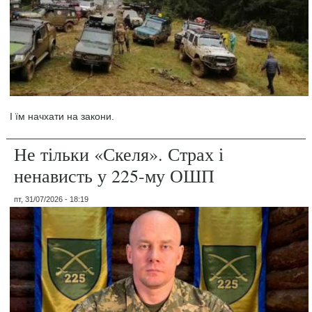
І їм начхати на закони.
Не тільки «Скеля». Страх і
ненависть у 225-му ОШП
пт, 31/07/2026 - 18:19