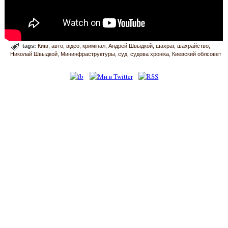
tags:
Київ
авто
відео
кримінал
Андрей Швыдкой
шахраї
шахрайство
Николай Швыдкой
Мининфраструктуры
суд
судова хроніка
Киевский облсовет