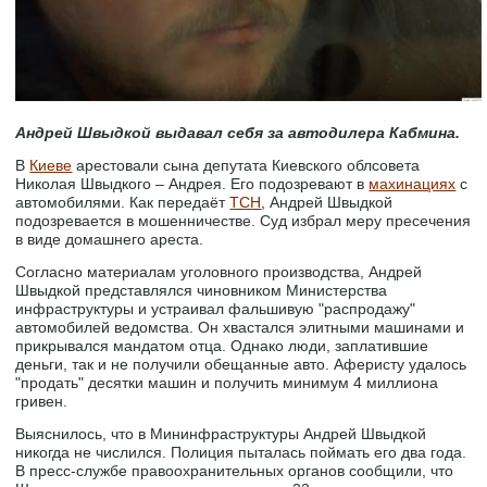
Андрей Швыдкой выдавал себя за автодилера Кабмина.
В
Киеве
арестовали сына депутата Киевского облсовета
Николая Швыдкого – Андрея. Его подозревают в
махинациях
с
автомобилями. Как передаёт
ТСН
, Андрей Швыдкой
подозревается в мошенничестве. Суд избрал меру пресечения
в виде домашнего ареста.
Согласно материалам уголовного производства, Андрей
Швыдкой представлялся чиновником Министерства
инфраструктуры и устраивал фальшивую "распродажу"
автомобилей ведомства. Он хвастался элитными машинами и
прикрывался мандатом отца. Однако люди, заплатившие
деньги, так и не получили обещанные авто. Аферисту удалось
"продать" десятки машин и получить минимум 4 миллиона
гривен.
Выяснилось, что в Мининфраструктуры Андрей Швыдкой
никогда не числился. Полиция пыталась поймать его два года.
В пресс-службе правоохранительных органов сообщили, что