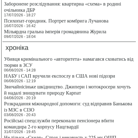
Заборонене розслідування: квартирна «схема» в родині
очільника ДБР
17/07/2026 - 18:27
Психопат-городник. Портрет комбрига Лучанова
16/07/2026 - 16:42
Мільярдна гральна імперія громадянина Журила
09/07/2026 - 18:04
хроніка
Убивця кримінального «авторитета» намагався сховатись від
тюрми в ЗСУ
06/08/2026 - 14:28
НАБУ і САП вручили експослу в США нові підозри
06/08/2026 - 12:19
Звичайнісіньке шкідництво. Джипери і мотокросери хочуть
й надалі знищувати природу Карпат
04/08/2026 - 20:19
Розкрадання міжнародної допомоги: суд відправив Банькова
із МЗС в СІЗО
03/08/2026 - 20:43
Російські спецслужби переконали пенсіонера вбити
командира 2-го корпусу Нацгвардії
31/07/2026 - 19:45
Не тільки «Скеля». Страх і ненависть у 225-му ОШП