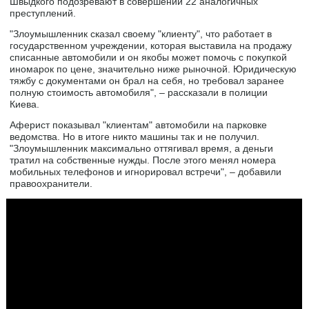
Швыдкого подозревают в совершении 22 аналогичных
преступлений.
"Злоумышленник сказал своему "клиенту", что работает в
государственном учреждении, которая выставила на продажу
списанные автомобили и он якобы может помочь с покупкой
иномарок по цене, значительно ниже рыночной. Юридическую
тяжбу с документами он брал на себя, но требовал заранее
полную стоимость автомобиля", – рассказали в полиции
Киева.
Аферист показывал "клиентам" автомобили на парковке
ведомства. Но в итоге никто машины так и не получил.
"Злоумышленник максимально оттягивал время, а деньги
тратил на собственные нужды. После этого менял номера
мобильных телефонов и игнорировал встречи", – добавили
правоохранители.