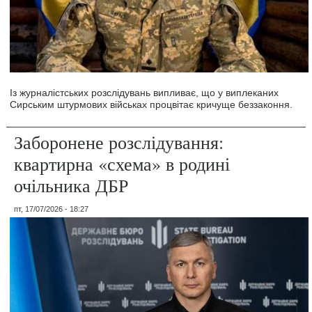
Із журналістських розслідувань випливає, що у виплеканих
Сирським штурмових військах процвітає кричуще беззаконня.
Заборонене розслідування:
квартирна «схема» в родині
очільника ДБР
пт, 17/07/2026 - 18:27