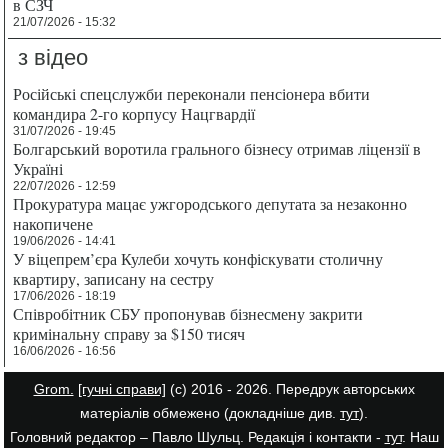
в СЗЧ
21/07/2026 - 15:32
з відео
Російські спецслужби переконали пенсіонера вбити
командира 2-го корпусу Нацгвардії
31/07/2026 - 19:45
Болгарський воротила грального бізнесу отримав ліцензії в
Україні
22/07/2026 - 12:59
Прокуратура мацає ужгородського депутата за незаконно
накопичене
19/06/2026 - 14:41
У віцепрем’єра Кулеби хочуть конфіскувати столичну
квартиру, записану на сестру
17/06/2026 - 18:19
Співробітник СБУ пропонував бізнесмену закрити
кримінальну справу за $150 тисяч
16/06/2026 - 16:56
Grom.
[гучні справи]
(с) 2016 - 2026. Передрук авторських
матеріалів обмежено (докладніше див.
тут
).
Головний редактор – Павло Шульц. Редакція і контакти -
тут
. Наш