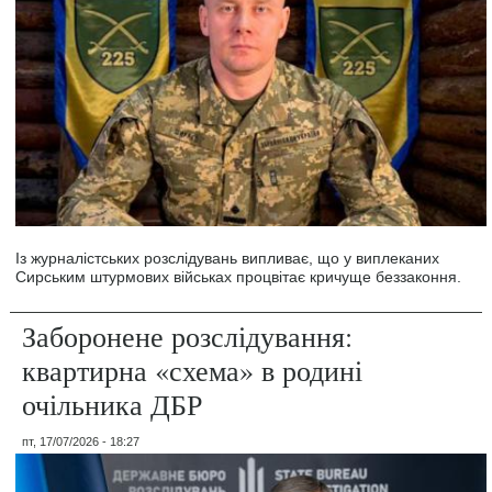
Із журналістських розслідувань випливає, що у виплеканих
Сирським штурмових військах процвітає кричуще беззаконня.
Заборонене розслідування:
квартирна «схема» в родині
очільника ДБР
пт, 17/07/2026 - 18:27