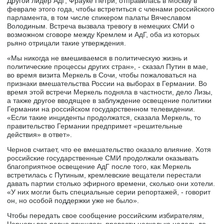
Другой лидер AдГ, Фрауке Петри, отправилась в Москву в
феврале этого года, чтобы встретиться с членами российского
парламента, в том числе спикером палаты Вячеславом
Володиным. Встреча вызвала тревогу в немецких СМИ о
возможном сговоре между Кремлем и АдГ, оба из которых
рьяно отрицали такие утверждения.
«Мы никогда не вмешиваемся в политическую жизнь и
политические процессы других стран», - сказал Путин в мае,
во время визита Меркель в Сочи, чтобы пожаловаться на
признаки вмешательства России на выборах в Германии. Во
время этой встречи Меркель подняла в частности, дело Лизы,
а также другое вводящее в заблуждение освещение политики
Германии на российском государственном телевидении.
«Если такие инциденты продолжатся, сказала Меркель, то
правительство Германии предпримет «решительные
действия» в ответ».
Чернов считает, что ее вмешательство оказало влияние. Хотя
российские государственные СМИ продолжали оказывать
благоприятное освещение АдГ после того, как Меркель
встретилась с Путиным, кремлевские вещатели перестали
давать партии столько эфирного времени, сколько они хотели.
«У них могли быть специальные серии репортажей, - говорит
он, но особой поддержки уже не было».
Чтобы передать свое сообщение российским избирателям,
Чернову все равно пришлось провести несколько недель до