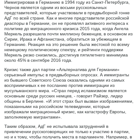
Иммигрировав в Германию в 1994 году из Санкт-Петербурга,
Чернов является одним из восьми русскоязычных
представителей, которые участвовали в предвыборной гонке
AдГ по всей стране. Как и многие представители российской
диаспоры в Германии, он не проявлял активного интереса к
политике до миграционного кризиса 2015 года, когда Ангела
Меркель разрешила почти миллиону беженцев, в основном из
Сирии, Ирака и Афганистана, обратиться за убежищем в
Германию. Реакция на это решение была жестокой по всему
немецкому политическому спектру, и рейтинги поддержки
Меркель резко снизились, достигнув пятилетнего минимума
около 45% в сентябре 2016 года.
Кризис также дал партии «Альтернатива для Германии»
серьезный импульс в предвыборных опросах. А иммигранты
из бывшего Советского Союза оказались одними из самых
восприимчивых к ее посланию против иммиграции из
мусульманского мира. «Страх перед исламизмом является
основным среди русских немцев, - говорит Райзер, лидер
общины в Берлине. «И этот страх был вызван изображениями,
показанными на российском телевидении, которые
изображали миграционный кризис, как катастрофу Европы,
заполняемую мигрантами».
Таким образом, AдГ не испытывала затруднений в
привлечении русскоговорящих не только к участию в партии,
но и к тому, чтобы получить места в парламенте. Например, в