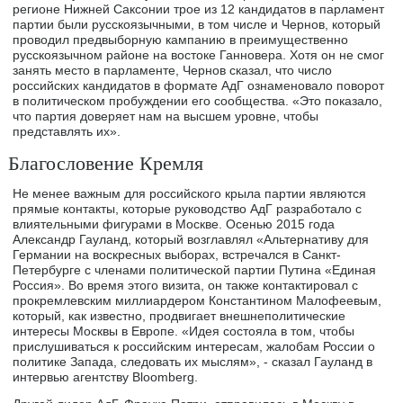
регионе Нижней Саксонии трое из 12 кандидатов в парламент
партии были русскоязычными, в том числе и Чернов, который
проводил предвыборную кампанию в преимущественно
русскоязычном районе на востоке Ганновера. Хотя он не смог
занять место в парламенте, Чернов сказал, что число
российских кандидатов в формате AдГ ознаменовало поворот
в политическом пробуждении его сообщества. «Это показало,
что партия доверяет нам на высшем уровне, чтобы
представлять их».
Благословение Кремля
Не менее важным для российского крыла партии являются
прямые контакты, которые руководство АдГ разработало с
влиятельными фигурами в Москве. Осенью 2015 года
Александр Гауланд, который возглавлял «Альтернативу для
Германии на воскресных выборах, встречался в Санкт-
Петербурге с членами политической партии Путина «Единая
Россия». Во время этого визита, он также контактировал с
прокремлевским миллиардером Константином Малофеевым,
который, как известно, продвигает внешнеполитические
интересы Москвы в Европе. «Идея состояла в том, чтобы
прислушиваться к российским интересам, жалобам России о
политике Запада, следовать их мыслям», - сказал Гауланд в
интервью агентству Bloomberg.