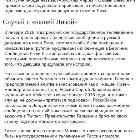
пример такого рода охвата произошел в начале прошлого
года, скандал с участием девушки по имени Лиза.
Случай с «нашей Лизой»
В январе 2016 года российское государственное телевидение
начало транслировать тревожные сообщения о русской
девушке по имени Лиза, которая якобы была похищена и
изнасилована группой мусульманских беженцев в Берлине.
Сообщения были быстро разоблачены, как фальшивые,
немецкими полицейскими, которые нашли доказательства
того, что девушка придумала эту историю.
Но высокопоставленные российские дипломаты продолжали
обвинять власти Берлина в сокрытии данного факта. Говоря о
предполагаемой жертве изнасилования как о «нашей Лизе»,
министр иностранных дел России Сергей Лавров заявил
журналистам в Москве в конце января 2016 года, что такие
случаи не должны «прятаться под ковер». Российское
посольство в Лондоне несколькими днями позже разместило
сообщение на английском языке на своем официальном
аккаунте в Twitter: «Правительство Германии бросило свою
страну под ноги мигрантов, как коврик».
Такие заявления со стороны Москвы, а также освещение дела
Лизы на государственном телевидении России помогли