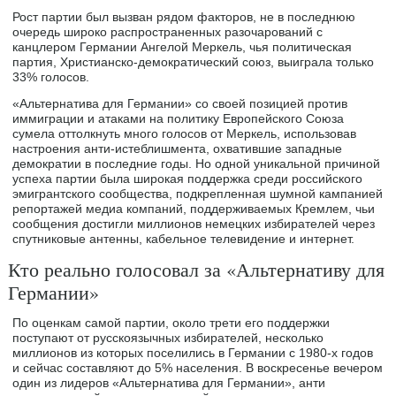
Рост партии был вызван рядом факторов, не в последнюю
очередь широко распространенных разочарований с
канцлером Германии Ангелой Меркель, чья политическая
партия, Христианско-демократический союз, выиграла только
33% голосов.
«Альтернатива для Германии» со своей позицией против
иммиграции и атаками на политику Европейского Союза
сумела оттолкнуть много голосов от Меркель, использовав
настроения анти-истеблишмента, охватившие западные
демократии в последние годы. Но одной уникальной причиной
успеха партии была широкая поддержка среди российского
эмигрантского сообщества, подкрепленная шумной кампанией
репортажей медиа компаний, поддерживаемых Кремлем, чьи
сообщения достигли миллионов немецких избирателей через
спутниковые антенны, кабельное телевидение и интернет.
Кто реально голосовал за «Альтернативу для
Германии»
По оценкам самой партии, около трети его поддержки
поступают от русскоязычных избирателей, несколько
миллионов из которых поселились в Германии с 1980-х годов
и сейчас составляют до 5% населения. В воскресенье вечером
один из лидеров «Альтернатива для Германии», анти