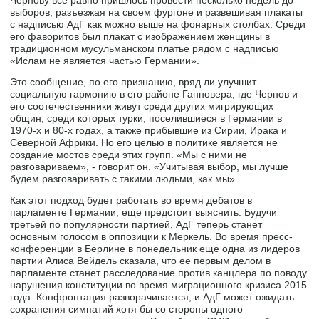
выборов, разъезжая на своем фургоне и развешивая плакаты
с надписью AдГ как можно выше на фонарных столбах. Среди
его фаворитов был плакат с изображением женщины в
традиционном мусульманском платье рядом с надписью
«Ислам не является частью Германии».
Это сообщение, по его признанию, вряд ли улучшит
социальную гармонию в его районе Ганновера, где Чернов и
его соотечественники живут среди других мигрирующих
общин, среди которых турки, поселившиеся в Германии в
1970-х и 80-х годах, а также прибывшие из Сирии, Ирака и
Северной Африки. Но его целью в политике является не
создание мостов среди этих групп. «Мы с ними не
разговариваем», - говорит он. «Учитывая выбор, мы лучше
будем разговаривать с такими людьми, как мы».
Как этот подход будет работать во время дебатов в
парламенте Германии, еще предстоит выяснить. Будучи
третьей по популярности партией, АдГ теперь станет
основным голосом в оппозиции к Меркель. Во время пресс-
конференции в Берлине в понедельник еще одна из лидеров
партии Алиса Вейдель сказала, что ее первым делом в
парламенте станет расследование против канцлера по поводу
нарушения конституции во время миграционного кризиса 2015
года. Конфронтация разворачивается, и AдГ может ожидать
сохранения симпатий хотя бы со стороны одного