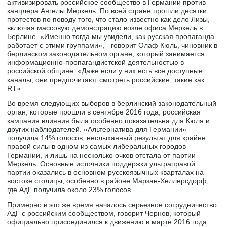
активизировать российское сообщество в Германии против
канцлера Ангелы Меркель. По всей стране прошли десятки
протестов по поводу того, что стало известно как дело Лизы,
включая массовую демонстрацию возле офиса Меркель в
Берлине. «Именно тогда мы увидели, как русская пропаганда
работает с этими группами», - говорит Олаф Кюль, чиновник в
берлинском законодательном органе, который занимается
информационно-пропагандистской деятельностью в
российской общине. «Даже если у них есть все доступные
каналы, они предпочитают смотреть российские, такие как
RT»
Во время следующих выборов в берлинский законодательный
орган, которые прошли в сентябре 2016 года, российская
кампания влияния была особенно показательна для Кюля и
других наблюдателей. «Альтернатива для Германии»
получила 14% голосов, неслыханный результат для крайне
правой силы в одном из самых либеральных городов
Германии, и лишь на несколько очков отстала от партии
Меркель. Основные источники поддержки ультраправой
партии оказались в основном русскоязычных кварталах на
востоке столицы, особенно в районе Марзан-Хеллерсдорф,
где АдГ получила около 23% голосов.
Примерно в это же время началось серьезное сотрудничество
АдГ с российским сообществом, говорит Чернов, который
официально присоединился к движению в марте 2016 года.