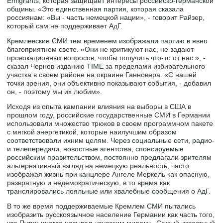
Emigrants, которая защищает интересы российско-германской
общины. «Это единственная партия, которая сказала
россиянам: «Вы - часть немецкой нации», - говорит Райзер,
который сам не поддерживает АдГ.
Кремлевские СМИ тем временем изображали партию в явно
благоприятном свете. «Они не критикуют нас, не задают
провокационных вопросов, чтобы получить что-то от нас », -
сказал Чернов изданию TIME за пределами избирательного
участка в своем районе на окраине Ганновера. «С нашей
точки зрения, они объективно показывают события, - добавил
он, - поэтому мы их любим».
Исходя из опыта кампании влияния на выборы в США в
прошлом году, российские государственные СМИ в Германии
использовали множество трюков в своем программном пакете
с мягкой энергетикой, которые наилучшим образом
соответствовали ихним целям. Через социальные сети, радио-
и телепередачи, новостные агентства, спонсируемые
российским правительством, постоянно предлагали зрителям
альтернативный взгляд на немецкую реальность, часто
изображая жизнь при канцлере Ангеле Меркель как опасную,
развратную и недемократическую, в то время как
транслировались лояльные или хвалебные сообщения о АдГ.
В то же время поддерживаемые Кремлем СМИ пытались
изобразить русскоязычное население Германии как часть того,
что Путин иногда называл «русским миром». Самый известный