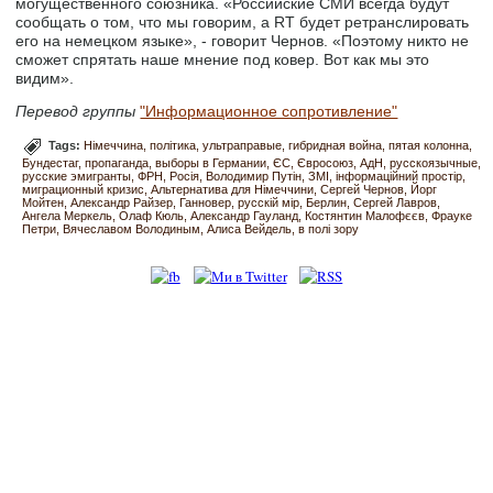
могущественного союзника. «Российские СМИ всегда будут
сообщать о том, что мы говорим, а RT будет ретранслировать
его на немецком языке», - говорит Чернов. «Поэтому никто не
сможет спрятать наше мнение под ковер. Вот как мы это
видим».
Перевод группы
"Информационное сопротивление"
Tags:
Німеччина
політика
ультраправые
гибридная война
пятая колонна
Бундестаг
пропаганда
выборы в Германии
ЄС
Євросоюз
АдН
русскоязычные
русские эмигранты
ФРН
Росія
Володимир Путін
ЗМІ
інформаційний простір
миграционный кризис
Альтернатива для Німеччини
Сергей Чернов
Йорг
Мойтен
Александр Райзер
Ганновер
русскій мір
Берлин
Сергей Лавров
Ангела Меркель
Олаф Кюль
Александр Гауланд
Костянтин Малофєєв
Фрауке
Петри
Вячеславом Володиным
Алиса Вейдель
в полі зору