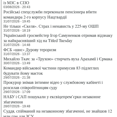
із МЗС в СІЗО
03/08/2026 - 20:43
Російські спецслужби переконали пенсіонера вбити
командира 2-го корпусу Нацгвардії
31/07/2026 - 19:45
Не тільки «Скеля». Страх і ненависть у 225-му ОШП
31/07/2026 - 18:19
Український гросмейстер Ігор Самуненков отримав відзнаку
за найкрасивіший хід на Titled Tuesday
31/07/2026 - 14:48
ФСБ «шиє» Дурову тероризм
31/07/2026 - 13:37
Михайло Ткач: за «Трухою» стирчать вуха Арахамії і Єрмака
30/07/2026 - 13:49
Командир військової частини примусив 83 підлеглих
будувати йому маєток
29/07/2026 - 21:38
Прокурор знімав інтимне відео у службовому кабінеті і
розсилав співробітницям суду
29/07/2026 - 17:09
НАБУ і САП пошукали у ексвіцепрем’єрки незаконне
збагачення
28/07/2026 - 19:48
Суддя, спійманий на незаконному збагаченні, не знайшов 12
млн грн для ЗСУ