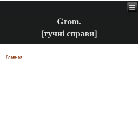
Grom.
[гучні справи]
Главная
Вы здесь