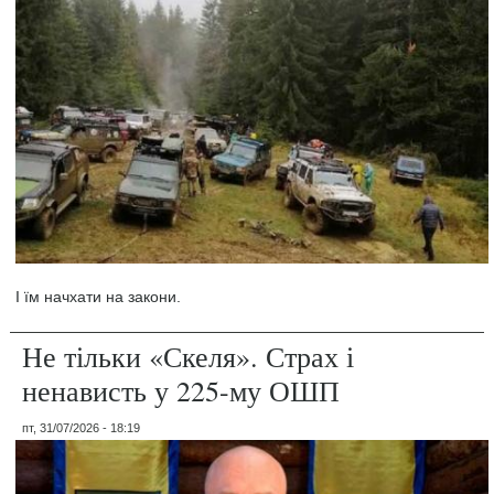
І їм начхати на закони.
Не тільки «Скеля». Страх і
ненависть у 225-му ОШП
пт, 31/07/2026 - 18:19