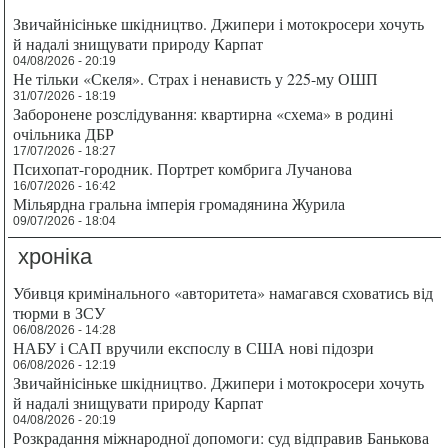
Звичайнісіньке шкідництво. Джипери і мотокросери хочуть
й надалі знищувати природу Карпат
04/08/2026 - 20:19
Не тільки «Скеля». Страх і ненависть у 225-му ОШП
31/07/2026 - 18:19
Заборонене розслідування: квартирна «схема» в родині
очільника ДБР
17/07/2026 - 18:27
Психопат-городник. Портрет комбрига Лучанова
16/07/2026 - 16:42
Мільярдна гральна імперія громадянина Журила
09/07/2026 - 18:04
хроніка
Убивця кримінального «авторитета» намагався сховатись від
тюрми в ЗСУ
06/08/2026 - 14:28
НАБУ і САП вручили експослу в США нові підозри
06/08/2026 - 12:19
Звичайнісіньке шкідництво. Джипери і мотокросери хочуть
й надалі знищувати природу Карпат
04/08/2026 - 20:19
Розкрадання міжнародної допомоги: суд відправив Банькова