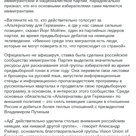
иммигрантской и националисткой партии, парадоксально
признал, что его основными избирателями сами являются
иммигрантами.
«Взгляните на то, кто действительно голосует за
«Альтернативу для Германии», и где у нас самые сильные
позиции», сказал Йорг Мойтен, один из партийных лидеров
партии, во время предвыборных дебатов на немецком
телевидении. «Именно среди этих мигрантов есть люди,
которые не могут поверить в то, что происходит со страной».
Официально не афишируя, ставка была сделана российское
сообщество иммигрантов. Партия выделила значительные
ресурсы для раскачивания этой группы избирателей во время
предвыборной гонки в этом году. Они перевели свои листовки
и брошюры на русский язык, запустили информационные
стенды и информационно-пропагандистские программы в
русскоязычных кварталах и продвигали свою предвыборную
программу, в основном, в интересах этого сообщества. Среди
основных обязательств «Альтернативы для Германии» по
внешней политике – это снять немецкие санкции в отношении
России и добиться более теплых отношений с президентом
Владимиром Путиным.
«АдГ действительно уделила столько внимания российским
немцам, как никакой другой группе», - говорит Александр
Райзер, основатель благотворительной группы Vision Union of