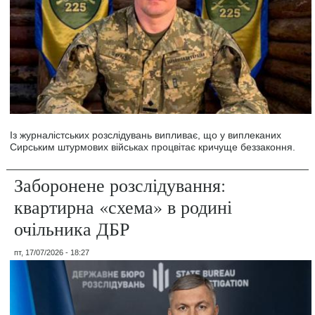
Із журналістських розслідувань випливає, що у виплеканих
Сирським штурмових військах процвітає кричуще беззаконня.
Заборонене розслідування:
квартирна «схема» в родині
очільника ДБР
пт, 17/07/2026 - 18:27