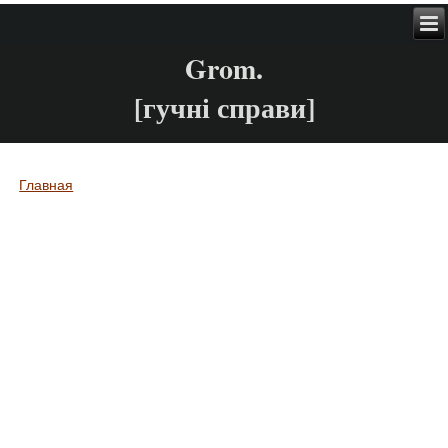
Grom.
[гучні справи]
Главная
Вы здесь