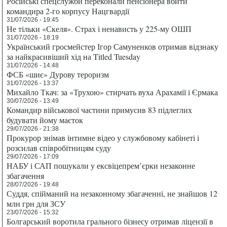
Російські спецслужби переконали пенсіонера вбити
командира 2-го корпусу Нацгвардії
31/07/2026 - 19:45
Не тільки «Скеля». Страх і ненависть у 225-му ОШП
31/07/2026 - 18:19
Український гросмейстер Ігор Самуненков отримав відзнаку
за найкрасивіший хід на Titled Tuesday
31/07/2026 - 14:48
ФСБ «шиє» Дурову тероризм
31/07/2026 - 13:37
Михайло Ткач: за «Трухою» стирчать вуха Арахамії і Єрмака
30/07/2026 - 13:49
Командир військової частини примусив 83 підлеглих
будувати йому маєток
29/07/2026 - 21:38
Прокурор знімав інтимне відео у службовому кабінеті і
розсилав співробітницям суду
29/07/2026 - 17:09
НАБУ і САП пошукали у ексвіцепрем’єрки незаконне
збагачення
28/07/2026 - 19:48
Суддя, спійманий на незаконному збагаченні, не знайшов 12
млн грн для ЗСУ
23/07/2026 - 15:32
Болгарський воротила грального бізнесу отримав ліцензії в