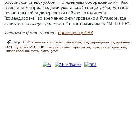
российской спецслужбой «по идейным соображениям». Как
выяснили контрразведчики украинской спецслужбы, куратор
несостоявшейся диверсантки сейчас находится в
"командировке" во временно оккупированном Луганске, где
занимает "высокую должность" в так называемом "МГБ ЛНР".
Источник фото и видео:
пресс-центр СБУ
tags:
СБУ
Хмельницкий
теракт
диверсия
предупреждение
задержание
ФСБ
куратор
МГБ ЛНР
Приднестровье
взрывчатка
взрывное устройство
пятая колонна
фото
відео
grom