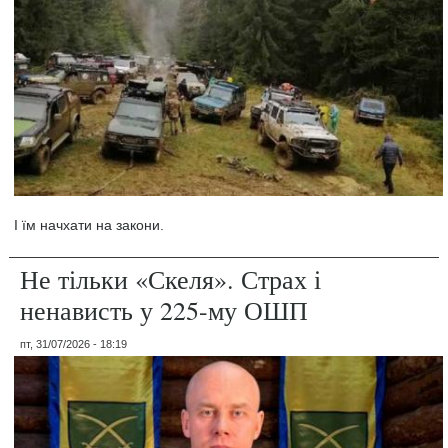
І їм начхати на закони.
Не тільки «Скеля». Страх і
ненависть у 225-му ОШП
пт, 31/07/2026 - 18:19