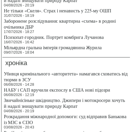
й надалі знищувати природу Карпат
04/08/2026 - 20:19
Не тільки «Скеля». Страх і ненависть у 225-му ОШП
31/07/2026 - 18:19
Заборонене розслідування: квартирна «схема» в родині
очільника ДБР
17/07/2026 - 18:27
Психопат-городник. Портрет комбрига Лучанова
16/07/2026 - 16:42
Мільярдна гральна імперія громадянина Журила
09/07/2026 - 18:04
хроніка
Убивця кримінального «авторитета» намагався сховатись від
тюрми в ЗСУ
06/08/2026 - 14:28
НАБУ і САП вручили експослу в США нові підозри
06/08/2026 - 12:19
Звичайнісіньке шкідництво. Джипери і мотокросери хочуть
й надалі знищувати природу Карпат
04/08/2026 - 20:19
Розкрадання міжнародної допомоги: суд відправив Банькова
із МЗС в СІЗО
03/08/2026 - 20:43