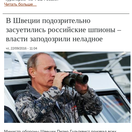
Читать больше...
В Швеции подозрительно
засуетились российские шпионы –
власти заподозрили неладное
чт, 22/09/2016 - 11:04
Министр обороны Швеции Петер Гультквист призвал всех