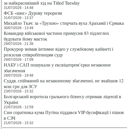
за найкрасивіший хід на Titled Tuesday
31/07/2026 - 14:48
ФСБ «шиє» Дурову тероризм
31/07/2026 - 13:37
Михайло Ткач: за «Трухою» стирчать вуха Арахамії і Єрмака
30/07/2026 - 13:49
Командир військової частини примусив 83 підлеглих
будувати йому маєток
29/07/2026 - 21:38
Прокурор знімав інтимне відео у службовому кабінеті і
розсилав співробітницям суду
29/07/2026 - 17:09
НАБУ і САП пошукали у ексвіцепрем’єрки незаконне
збагачення
28/07/2026 - 19:48
Суддя, спійманий на незаконному збагаченні, не знайшов 12
млн грн для ЗСУ
23/07/2026 - 15:32
Болгарський воротила грального бізнесу отримав ліцензії в
Україні
22/07/2026 - 12:59
Син соратника кума Путіна піддався VIP-бусифікації і пішов
в СЗЧ
21/07/2026 - 15:32