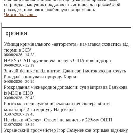
сограждан, могущих представлять интерес для российской
разведки, проявлять особенную осторожность.
Читать больше...
хроніка
Убивця кримінального «авторитета» намагався сховатись від
тюрми в ЗСУ
06/08/2026 - 14:28
НАБУ і САП вручили експослу в США нові підозри
06/08/2026 - 12:19
Звичайнісіньке шкідництво. Джипери і мотокросери хочуть
й надалі знищувати природу Карпат
04/08/2026 - 20:19
Розкрадання міжнародної допомоги: суд відправив Банькова
із МЗС в СІЗО
03/08/2026 - 20:43
Російські спецслужби переконали пенсіонера вбити
командира 2-го корпусу Нацгвардії
31/07/2026 - 19:45
Не тільки «Скеля». Страх і ненависть у 225-му ОШП
31/07/2026 - 18:19
Український гросмейстер Ігор Самуненков отримав відзнаку