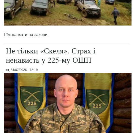
І їм начхати на закони.
Не тільки «Скеля». Страх і
ненависть у 225-му ОШП
пт, 31/07/2026 - 18:19