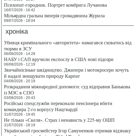
Психопат-городник. Портрет комбрига Лучанова
16/07/2026 - 16:42
Мільярдна гральна імперія громадянина Журила
09/07/2026 - 18:04
хроніка
Убивця кримінального «авторитета» намагався сховатись від
тюрми в ЗСУ
06/08/2026 - 14:28
НАБУ і САП вручили експослу в США нові підозри
06/08/2026 - 12:19
Звичайнісіньке шкідництво. Джипери і мотокросери хочуть
й надалі знищувати природу Карпат
04/08/2026 - 20:19
Розкрадання міжнародної допомоги: суд відправив Банькова
із МЗС в СІЗО
03/08/2026 - 20:43
Російські спецслужби переконали пенсіонера вбити
командира 2-го корпусу Нацгвардії
31/07/2026 - 19:45
Не тільки «Скеля». Страх і ненависть у 225-му ОШП
31/07/2026 - 18:19
Український гросмейстер Ігор Самуненков отримав відзнаку