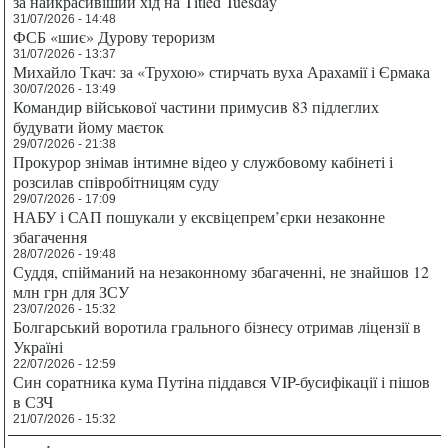
за найкрасивіший хід на Titled Tuesday
31/07/2026 - 14:48
ФСБ «шиє» Дурову тероризм
31/07/2026 - 13:37
Михайло Ткач: за «Трухою» стирчать вуха Арахамії і Єрмака
30/07/2026 - 13:49
Командир військової частини примусив 83 підлеглих
будувати йому маєток
29/07/2026 - 21:38
Прокурор знімав інтимне відео у службовому кабінеті і
розсилав співробітницям суду
29/07/2026 - 17:09
НАБУ і САП пошукали у ексвіцепрем’єрки незаконне
збагачення
28/07/2026 - 19:48
Суддя, спійманий на незаконному збагаченні, не знайшов 12
млн грн для ЗСУ
23/07/2026 - 15:32
Болгарський воротила грального бізнесу отримав ліцензії в
Україні
22/07/2026 - 12:59
Син соратника кума Путіна піддався VIP-бусифікації і пішов
в СЗЧ
21/07/2026 - 15:32