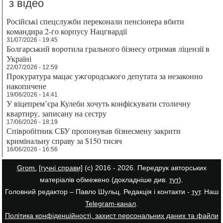
з відео
Російські спецслужби переконали пенсіонера вбити
командира 2-го корпусу Нацгвардії
31/07/2026 - 19:45
Болгарський воротила грального бізнесу отримав ліцензії в
Україні
22/07/2026 - 12:59
Прокуратура мацає ужгородського депутата за незаконно
накопичене
19/06/2026 - 14:41
У віцепрем’єра Кулеби хочуть конфіскувати столичну
квартиру, записану на сестру
17/06/2026 - 18:19
Співробітник СБУ пропонував бізнесмену закрити
кримінальну справу за $150 тисяч
16/06/2026 - 16:56
Grom.
[гучні справи]
(с) 2016 - 2026. Передрук авторських
матеріалів обмежено (докладніше див.
тут
).
Головний редактор – Павло Шульц. Редакція і контакти -
тут
. Наш
Telegram-канал
.
Політика конфіденційності, захист персональних даних та файли