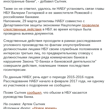
иностранные банки", - добавил Сытник.
Также он не ответил, удалось ли НАБУ установить связи главы
НБУ Валерии Гонтаревой и ее заместителя Рожковой с
российскими банками.
Напомним, 29 марта детективы НАБУ совместно с
Департаментом защиты экономики Нацполиции
проводили
следственные действия
в НБУ, во время которых была
проведена выемка документов.
Следственные действия проходили в рамках расследования
уголовного производства по фактам злоупотребления
должностными лицами НБУ своим служебным положением в
интересах третьих лиц, по предварительному сговору с
должностными лицами ряда коммерческих банков в
нарушение Закона "О банках и банковской деятельности"
совершили действия, повлекшие тяжкие последствия
госинтересам.
По данным НАБУ, речь идет о периоде 2015-2016 годов.
Расследование НАБУ начало в феврале 2017 года, ни одному
из участников о подозрении не сообщено.
Позже Сытник
сообщил
, что обыски в НБУ касаются
руководства банка.
На снимке:
Артем Сытник
Источник фото:
«Новое время»