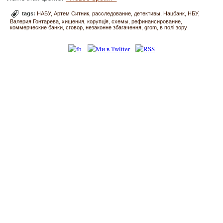
tags:
НАБУ
Артем Ситник
расследование
детективы
Нацбанк
НБУ
Валерия Гонтарева
хищения
корупція
схемы
рефинансирование
коммерческие банки
сговор
незаконне збагачення
grom
в полі зору