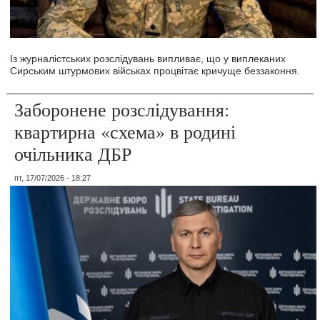
Із журналістських розслідувань випливає, що у виплеканих
Сирським штурмових військах процвітає кричуще беззаконня.
Заборонене розслідування:
квартирна «схема» в родині
очільника ДБР
пт, 17/07/2026 - 18:27