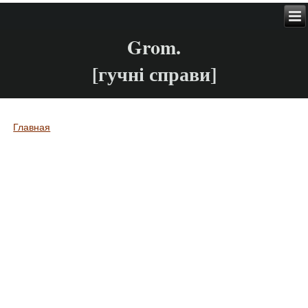
Grom.
[гучні справи]
Главная
Вы здесь