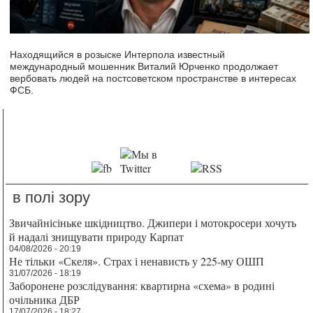
Находящийся в розыске Интерпола известный
международный мошенник Виталий Юрченко продолжает
вербовать людей на постсоветском пространстве в интересах
ФСБ.
в полі зору
Звичайнісіньке шкідництво. Джипери і мотокросери хочуть
й надалі знищувати природу Карпат
04/08/2026 - 20:19
Не тільки «Скеля». Страх і ненависть у 225-му ОШП
31/07/2026 - 18:19
Заборонене розслідування: квартирна «схема» в родині
очільника ДБР
17/07/2026 - 18:27