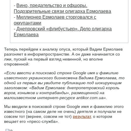
-
Вино, предательство и офшоры.
Подозрительные связи олигарха Ермолаева
-
Миллионер Ермолаев сторговался с
оккупантами
-
Днепровский «флибустьер». Дело олигарха
Ермолаева
Теперь перейдем к анализу опуса, который Вадим Ермолаев
разгоняет в информпространстве. А он даже начинается со
лжи, пускай на первый взгляд невинной, но вполне
откровенной:
«Если ввести в поисковой строке Google имя и фамилию
известного украинского бизнесмена Вадима Ермолаева, то
одной из первых вы увидите публикацию под шокирующим
заголовком: «Вадим Ермолаев: днепропетровский король
воров, коньяков и контрабанды», размещенной на
малоизвестном интернет-ресурсе antikor.com.ua».
Мы вводили в поисковой строке Google имя и фамилию этого
известного (на самом деле не очень) деятеля и получали не
совсем тот (вернее, совсем не тот)
результат
, о котором
вещает его «пресс-служба».