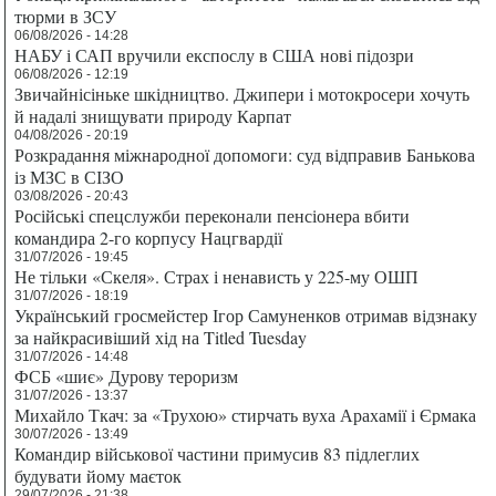
тюрми в ЗСУ
06/08/2026 - 14:28
НАБУ і САП вручили експослу в США нові підозри
06/08/2026 - 12:19
Звичайнісіньке шкідництво. Джипери і мотокросери хочуть
й надалі знищувати природу Карпат
04/08/2026 - 20:19
Розкрадання міжнародної допомоги: суд відправив Банькова
із МЗС в СІЗО
03/08/2026 - 20:43
Російські спецслужби переконали пенсіонера вбити
командира 2-го корпусу Нацгвардії
31/07/2026 - 19:45
Не тільки «Скеля». Страх і ненависть у 225-му ОШП
31/07/2026 - 18:19
Український гросмейстер Ігор Самуненков отримав відзнаку
за найкрасивіший хід на Titled Tuesday
31/07/2026 - 14:48
ФСБ «шиє» Дурову тероризм
31/07/2026 - 13:37
Михайло Ткач: за «Трухою» стирчать вуха Арахамії і Єрмака
30/07/2026 - 13:49
Командир військової частини примусив 83 підлеглих
будувати йому маєток
29/07/2026 - 21:38