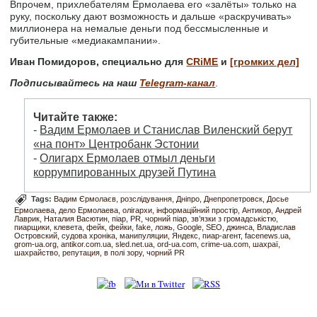
Впрочем, прихлебателям Ермолаева его «залёты» только на
руку, поскольку дают возможность и дальше «раскручивать»
миллионера на немалые деньги под бессмысленные и
губительные «медиакампании».
Иван Помидоров, специально для
CRiME
и
[громких дел]
Подписывайтесь на наш
Telegram-канал
.
Читайте также:
-
Вадим Ермолаев и Станислав Виленский берут
«на понт» Центробанк Эстонии
-
Олигарх Ермолаев отмыл деньги
коррумпированных друзей Путина
Tags:
Вадим Єрмолаєв
розслідування
Дніпро
Днепропетровск
Досье
Ермолаева
дело Ермолаева
олігархи
інформаційний простір
Антикор
Андрей
Лаврик
Наталия Васютин
піар
PR
чорний піар
зв’язки з громадськістю
пиарщики
клевета
фейк
фейки
fake
ложь
Google
SEO
джинса
Владислав
Островский
судова хроніка
манипуляции
Яндекс
пиар-агент
facenews.ua
grom-ua.org
antikor.com.ua
sled.net.ua
ord-ua.com
crime-ua.com
шахраї
шахрайство
репутация
в полі зору
чорний PR