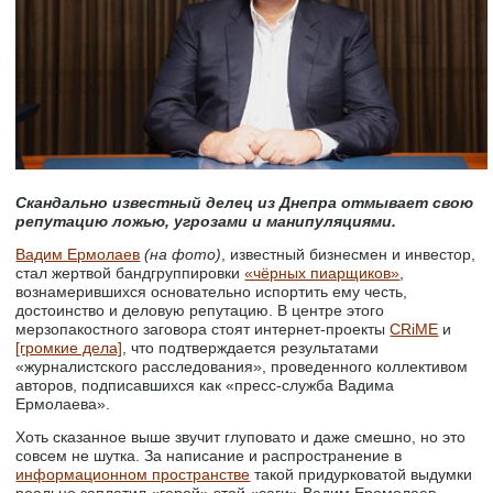
Скандально известный делец из Днепра отмывает свою
репутацию ложью, угрозами и манипуляциями.
Вадим Ермолаев
(на фото)
, известный бизнесмен и инвестор,
стал жертвой бандгруппировки
«чёрных пиарщиков»
,
вознамерившихся основательно испортить ему честь,
достоинство и деловую репутацию. В центре этого
мерзопакостного заговора стоят интернет-проекты
CRiME
и
[громкие дела]
, что подтверждается результатами
«журналистского расследования», проведенного коллективом
авторов, подписавшихся как «пресс-служба Вадима
Ермолаева».
Хоть сказанное выше звучит глуповато и даже смешно, но это
совсем не шутка. За написание и распространение в
информационном пространстве
такой придурковатой выдумки
реально заплатил «герой» этой «саги» Вадим Еромолаев,