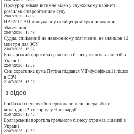
Прокурор знімав інтимне відео у службовому кабінеті і
розсилав співробітницям суду
29/07/2026 - 17:09
НАБУ і САП пошукали у ексвіцепрем’єрки незаконне
збагачення
28/07/2026 - 19:48
Суддя, спійманий на незаконному збагаченні, не знайшов 12
млн грн для ЗСУ
23/07/2026 - 15:32
Болгарський воротила грального бізнесу отримав ліцензії в
Україні
22/07/2026 - 12:59
Син соратника кума Путіна піддався VIP-бусифікації і пішов
в СЗЧ
21/07/2026 - 15:32
з відео
Російські спецслужби переконали пенсіонера вбити
командира 2-го корпусу Нацгвардії
31/07/2026 - 19:45
Болгарський воротила грального бізнесу отримав ліцензії в
Україні
22/07/2026 - 12:59