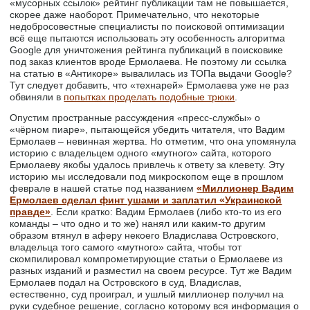
«мусорных ссылок» рейтинг публикации там не повышается,
скорее даже наоборот. Примечательно, что некоторые
недобросовестные специалисты по поисковой оптимизации
всё еще пытаются использовать эту особенность алгоритма
Google для уничтожения рейтинга публикаций в поисковике
под заказ клиентов вроде Ермолаева. Не поэтому ли ссылка
на статью в «Антикоре» вывалилась из ТОПа выдачи Google?
Тут следует добавить, что «технарей» Ермолаева уже не раз
обвиняли в
попытках проделать подобные трюки
.
Опустим пространные рассуждения «пресс-службы» о
«чёрном пиаре», пытающейся убедить читателя, что Вадим
Ермолаев – невинная жертва. Но отметим, что она упомянула
историю с владельцем одного «мутного» сайта, которого
Ермолаеву якобы удалось привлечь к ответу за клевету. Эту
историю мы исследовали под микроскопом еще в прошлом
феврале в нашей статье под названием
«Миллионер Вадим
Ермолаев сделал финт ушами и заплатил «Украинской
правде»
. Если кратко: Вадим Ермолаев (либо кто-то из его
команды – что одно и то же) нанял или каким-то другим
образом втянул в аферу некоего Владислава Островского,
владельца того самого «мутного» сайта, чтобы тот
скомпилировал компрометирующие статьи о Ермолаеве из
разных изданий и разместил на своем ресурсе. Тут же Вадим
Ермолаев подал на Островского в суд, Владислав,
естественно, суд проиграл, и ушлый миллионер получил на
руки судебное решение, согласно которому вся информация о