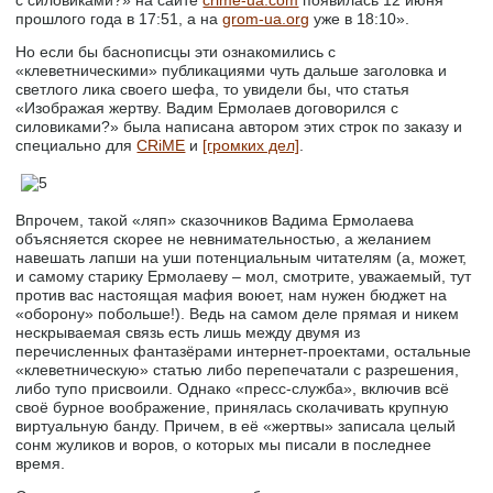
с силовиками?» на сайте
crime-ua.com
появилась 12 июня
прошлого года в 17:51, а на
grom-ua.org
уже в 18:10».
Но если бы баснописцы эти ознакомились с
«клеветническими» публикациями чуть дальше заголовка и
светлого лика своего шефа, то увидели бы, что статья
«Изображая жертву. Вадим Ермолаев договорился с
силовиками?» была написана автором этих строк по заказу и
специально для
CRiME
и
[громких дел]
.
Впрочем, такой «ляп» сказочников Вадима Ермолаева
объясняется скорее не невнимательностью, а желанием
навешать лапши на уши потенциальным читателям (а, может,
и самому старику Ермолаеву – мол, смотрите, уважаемый, тут
против вас настоящая мафия воюет, нам нужен бюджет на
«оборону» побольше!). Ведь на самом деле прямая и никем
нескрываемая связь есть лишь между двумя из
перечисленных фантазёрами интернет-проектами, остальные
«клеветническую» статью либо перепечатали с разрешения,
либо тупо присвоили. Однако «пресс-служба», включив всё
своё бурное воображение, принялась сколачивать крупную
виртуальную банду. Причем, в её «жертвы» записала целый
сонм жуликов и воров, о которых мы писали в последнее
время.