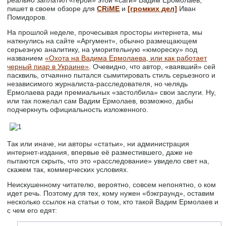
пишет в своем обзоре для
CRiME
и
[громких дел]
Иван
Помидоров.
На прошлой неделе, прочесывая просторы интернета, мы
наткнулись на сайте «Аргумент», обычно размещающем
серьезную аналитику, на уморительную «юмореску» под
названием
«Охота на Вадима Ермолаева, или как работает
черный пиар в Украине»
. Очевидно, что автор, «ваявший» сей
пасквиль, отчаянно пытался сымитировать стиль серьезного и
независимого журналиста-расследователя, но челядь
Ермолаева ради премиальных «застолбила» свои заслуги. Ну,
или так пожелал сам Вадим Ермолаев, возможно, дабы
подчеркнуть официальность изложенного.
Так или иначе, ни авторы «статьи», ни администрация
интернет-издания, впервые её разместившего, даже не
пытаются скрыть, что это «расследование» увидело свет на,
скажем так, коммерческих условиях.
Неискушенному читателю, вероятно, совсем непонятно, о ком
идет речь. Поэтому для тех, кому нужен «бэкграунд», оставим
несколько ссылок на статьи о том, кто такой Вадим Ермолаев и
с чем его едят: