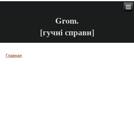
Grom.
[гучні справи]
Главная
Вы здесь