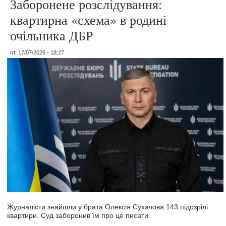
Заборонене розслідування:
квартирна «схема» в родині
очільника ДБР
пт, 17/07/2026 - 18:27
Журналісти знайшли у брата Олексія Сухачова 143 підозрілі
квартири. Суд заборонив їм про це писати.