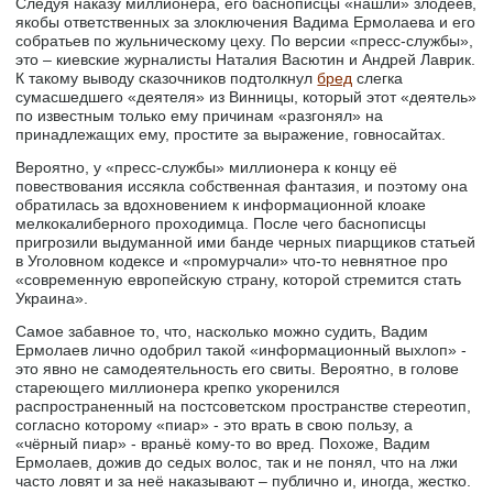
Следуя наказу миллионера, его баснописцы «нашли» злодеев,
якобы ответственных за злоключения Вадима Ермолаева и его
собратьев по жульническому цеху. По версии «пресс-службы»,
это – киевские журналисты Наталия Васютин и Андрей Лаврик.
К такому выводу сказочников подтолкнул
бред
слегка
сумасшедшего «деятеля» из Винницы, который этот «деятель»
по известным только ему причинам «разгонял» на
принадлежащих ему, простите за выражение, говносайтах.
Вероятно, у «пресс-службы» миллионера к концу её
повествования иссякла собственная фантазия, и поэтому она
обратилась за вдохновением к информационной клоаке
мелкокалиберного проходимца. После чего баснописцы
пригрозили выдуманной ими банде черных пиарщиков статьей
в Уголовном кодексе и «промурчали» что-то невнятное про
«современную европейскую страну, которой стремится стать
Украина».
Самое забавное то, что, насколько можно судить, Вадим
Ермолаев лично одобрил такой «информационный выхлоп» -
это явно не самодеятельность его свиты. Вероятно, в голове
стареющего миллионера крепко укоренился
распространенный на постсоветском пространстве стереотип,
согласно которому «пиар» - это врать в свою пользу, а
«чёрный пиар» - враньё кому-то во вред. Похоже, Вадим
Ермолаев, дожив до седых волос, так и не понял, что на лжи
часто ловят и за неё наказывают – публично и, иногда, жестко.