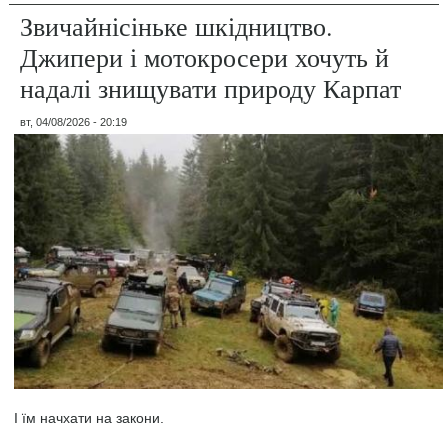
Звичайнісіньке шкідництво.
Джипери і мотокросери хочуть й
надалі знищувати природу Карпат
вт, 04/08/2026 - 20:19
І їм начхати на закони.