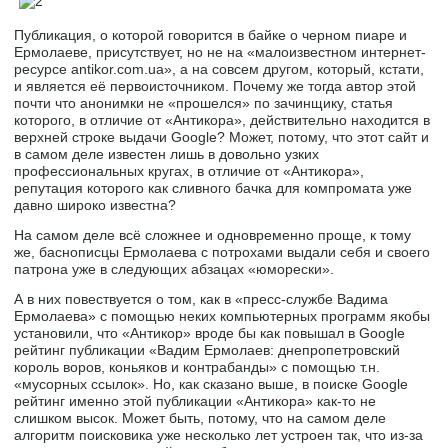
Публикация, о которой говорится в байке о черном пиаре и
Ермолаеве, присутствует, но не на «малоизвестном интернет-
ресурсе antikor.com.ua», а на совсем другом, который, кстати,
и является её первоисточником. Почему же тогда автор этой
почти что анонимки не «прошелся» по зачинщику, статья
которого, в отличие от «Антикора», действительно находится в
верхней строке выдачи Google? Может, потому, что этот сайт и
в самом деле известен лишь в довольно узких
профессиональных кругах, в отличие от «Антикора»,
репутация которого как сливного бачка для компромата уже
давно широко известна?
На самом деле всё сложнее и одновременно проще, к тому
же, баснописцы Ермолаева с потрохами выдали себя и своего
патрона уже в следующих абзацах «юморески».
А в них повествуется о том, как в «пресс-службе Вадима
Ермолаева» с помощью неких компьютерных программ якобы
установили, что «Антикор» вроде бы как повышал в Google
рейтинг публикации «Вадим Ермолаев: днепропетровский
король воров, коньяков и контрабанды» с помощью т.н.
«мусорных ссылок». Но, как сказано выше, в поиске Google
рейтинг именно этой публикации «Антикора» как-то не
слишком высок. Может быть, потому, что на самом деле
алгоритм поисковика уже несколько лет устроен так, что из-за