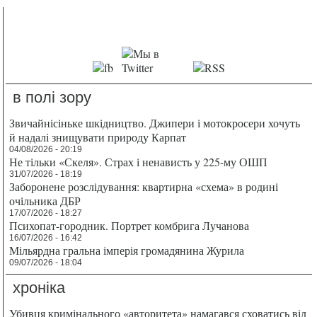
в полі зору
Звичайнісіньке шкідництво. Джипери і мотокросери хочуть
й надалі знищувати природу Карпат
04/08/2026 - 20:19
Не тільки «Скеля». Страх і ненависть у 225-му ОШП
31/07/2026 - 18:19
Заборонене розслідування: квартирна «схема» в родині
очільника ДБР
17/07/2026 - 18:27
Психопат-городник. Портрет комбрига Лучанова
16/07/2026 - 16:42
Мільярдна гральна імперія громадянина Журила
09/07/2026 - 18:04
хроніка
Убивця кримінального «авторитета» намагався сховатись від