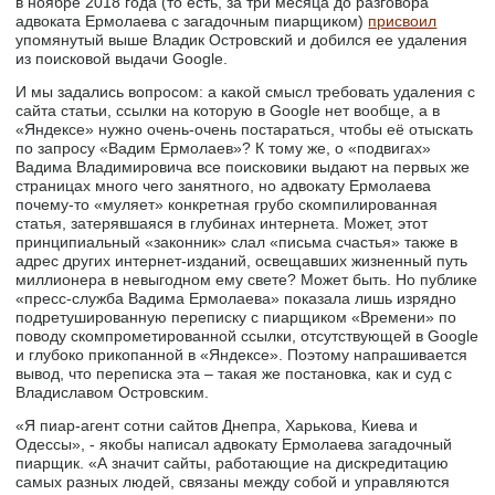
в ноябре 2018 года (то есть, за три месяца до разговора
адвоката Ермолаева с загадочным пиарщиком)
присвоил
упомянутый выше Владик Островский и добился ее удаления
из поисковой выдачи Google.
И мы задались вопросом: а какой смысл требовать удаления с
сайта статьи, ссылки на которую в Google нет вообще, а в
«Яндексе» нужно очень-очень постараться, чтобы её отыскать
по запросу «Вадим Ермолаев»? К тому же, о «подвигах»
Вадима Владимировича все поисковики выдают на первых же
страницах много чего занятного, но адвокату Ермолаева
почему-то «муляет» конкретная грубо скомпилированная
статья, затерявшаяся в глубинах интернета. Может, этот
принципиальный «законник» слал «письма счастья» также в
адрес других интернет-изданий, освещавших жизненный путь
миллионера в невыгодном ему свете? Может быть. Но публике
«пресс-служба Вадима Ермолаева» показала лишь изрядно
подретушированную переписку с пиарщиком «Времени» по
поводу скомпрометированной ссылки, отсутствующей в Google
и глубоко прикопанной в «Яндексе». Поэтому напрашивается
вывод, что переписка эта – такая же постановка, как и суд с
Владиславом Островским.
«Я пиар-агент сотни сайтов Днепра, Харькова, Киева и
Одессы», - якобы написал адвокату Ермолаева загадочный
пиарщик. «А значит сайты, работающие на дискредитацию
самых разных людей, связаны между собой и управляются