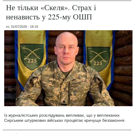
Не тільки «Скеля». Страх і
ненависть у 225-му ОШП
пт, 31/07/2026 - 18:19
Із журналістських розслідувань випливає, що у виплеканих
Сирським штурмових військах процвітає кричуще беззаконня.