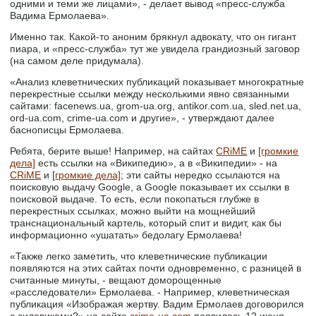
одними и теми же лицами», - делает вывод «пресс-служба
Вадима Ермолаева».
Именно так. Какой-то аноним брякнул адвокату, что он гигант
пиара, и «пресс-служба» тут же увидела грандиозный заговор
(на самом деле придумала).
«Анализ клеветнических публикаций показывает многократные
перекрестные ссылки между несколькими явно связанными
сайтами: facenews.ua, grom-ua.org, antikor.com.ua, sled.net.ua,
ord-ua.com, crime-ua.com и другие», - утверждают далее
баснописцы Ермолаева.
Ребята, берите выше! Например, на сайтах
CRiME
и
[громкие
дела]
есть ссылки на «Википедию», а в «Википедии» - на
CRiME
и [
громкие дела]
; эти сайты нередко ссылаются на
поисковую выдачу Google, а Google показывает их ссылки в
поисковой выдаче. То есть, если покопаться глубже в
перекрестных ссылках, можно выйти на мощнейший
транснациональный картель, который спит и видит, как бы
информационно «ушатать» бедолагу Ермолаева!
«Также легко заметить, что клеветнические публикации
появляются на этих сайтах почти одновременно, с разницей в
считанные минуты, - вещают доморощенные
«расследователи» Ермолаева. - Например, клеветническая
публикация «Изображая жертву. Вадим Ермолаев договорился