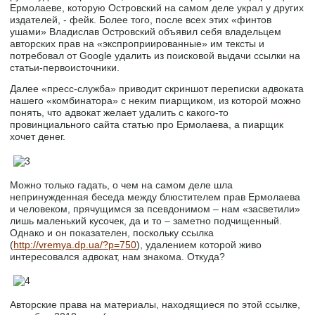
Ермолаеве, которую Островский на самом деле украл у других
издателей, - фейк. Более того, после всех этих «финтов
ушами» Владислав Островский объявил себя владельцем
авторских прав на «экспроприированные» им тексты и
потребовал от Google удалить из поисковой выдачи ссылки на
статьи-первоисточники.
Далее «пресс-служба» приводит скриншот переписки адвоката
нашего «комбинатора» с неким пиарщиком, из которой можно
понять, что адвокат желает удалить с какого-то
провинциального сайта статью про Ермолаева, а пиарщик
хочет денег.
Можно только гадать, о чем на самом деле шла
непринужденная беседа между блюстителем прав Ермолаева
и человеком, прячущимся за псевдонимом – нам «засветили»
лишь маленький кусочек, да и то – заметно подчищенный.
Однако и он показателен, поскольку ссылка
(
http://vremya.dp.ua/?p=750
), удалением которой живо
интересовался адвокат, нам знакома. Откуда?
Авторские права на материалы, находящиеся по этой ссылке,