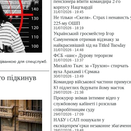
пенсіонера вбити командира 2-го
корпусу Нацгвардії
31/07/2026 - 19:45
Не тільки «Скеля». Страх і ненависть 
225-му ОШП
31/07/2026 - 18:19
Український гросмейстер Ігор
Самуненков отримав відзнаку за
найкрасивіший хід на Titled Tuesday
31/07/2026 - 14:48
ФСБ «шиє» Дурову тероризм
31/07/2026 - 13:37
одіванкою для спецслужб.
Михайло Ткач: за «Трухою» стирчать
вуха Арахамії і Єрмака
о підкинув
30/07/2026 - 13:49
Командир військової частини примус
83 підлеглих будувати йому маєток
29/07/2026 - 21:38
Прокурор знімав інтимне відео у
службовому кабінеті і розсилав
співробітницям суду
29/07/2026 - 17:09
НАБУ і САП пошукали у
ексвіцепрем’єрки незаконне збагаченн
28/07/2026 - 19:48