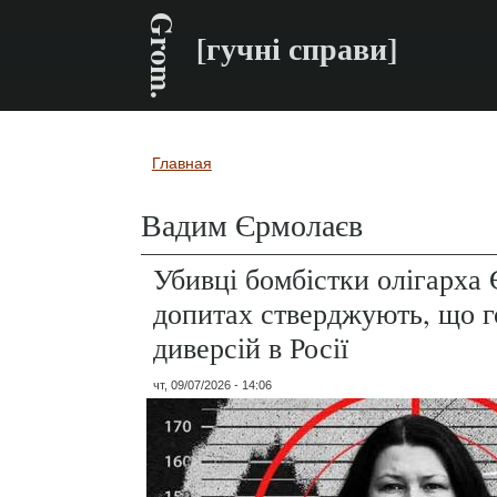
Grom.
[гучні справи]
Главная
Вы здесь
Вадим Єрмолаєв
Убивці бомбістки олігарха
допитах стверджують, що го
диверсій в Росії
чт, 09/07/2026 - 14:06