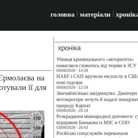
головна
матеріали
хронік
хроніка
Убивця кримінального «авторитета»
намагався сховатись від тюрми в ЗСУ
06/08/2026 - 14:28
 Єрмолаєва на
НАБУ і САП вручили експослу в СШ
нові підозри
тували її для
06/08/2026 - 12:19
Звичайнісіньке шкідництво. Джипери 
мотокросери хочуть й надалі знищува
природу Карпат
04/08/2026 - 20:19
Розкрадання міжнародної допомоги: с
відправив Банькова із МЗС в СІЗО
03/08/2026 - 20:43
Російські спецслужби переконали