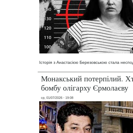
Історія з Анастасією Березовською стала несп
Монакський потерпілий. Хт
бомбу олігарху Єрмолаєву
ср, 01/07/2026 - 19:08