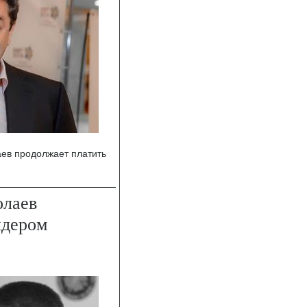
ев продолжает платить
олаев
йдером