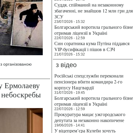
Суддя, спійманий на незаконному
збагаченні, не знайшов 12 млн грн для
ЗСУ
23/07/2026 - 15:32
Болгарський воротила грального бізн
отримав ліцензії в Україні
22/07/2026 - 12:59
Син соратника кума Путіна піддався
VIP-бусифікації і пішов в СЗЧ
21/07/2026 - 15:32
з відео
 з організованою
Російські спецслужби переконали
пенсіонера вбити командира 2-го
у Ермолаеву
корпусу Нацгвардії
е небоскребы
31/07/2026 - 19:45
Болгарський воротила грального бізн
отримав ліцензії в Україні
22/07/2026 - 12:59
Прокуратура мацає ужгородського
депутата за незаконно накопичене
19/06/2026 - 14:41
У віцепрем’єра Кулеби хочуть