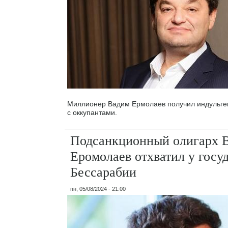
Миллионер Вадим Ермолаев получил индульген
с оккупантами.
Подсанкционный олигарх 
Еромолаев отхватил у госу
Бессарабии
пн, 05/08/2024 - 21:00