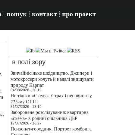
а
пошук
контакт
про проект
в полі зору
Звичайнісіньке шкідництво. Джипери і
А
мотокросери хочуть й надалі знищувати
природу Карпат
і
04/08/2026 - 20:19
Не тільки «Скеля». Страх і ненависть у
ти
225-му ОШП
31/07/2026 - 18:19
Заборонене розслідування: квартирна
уд
«схема» в родині очільника ДБР
17/07/2026 - 18:27
Психопат-городник. Портрет комбрига
Лучанова