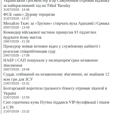
Український гросмейстер Ігор Самуненков отримав відзнаку
за найкрасивіший хід на Titled Tuesday
31/07/2026 - 14:48
ФСБ «шиє» Дурову тероризм
31/07/2026 - 13:37
Михайло Ткач: за «Трухою» стирчать вуха Арахамії і Єрмака
30/07/2026 - 13:49
Командир військової частини примусив 83 підлеглих
будувати йому маєток
29/07/2026 - 21:38
Прокурор знімав інтимне відео у службовому кабінеті і
розсилав співробітницям суду
29/07/2026 - 17:09
НАБУ і САП пошукали у ексвіцепрем’єрки незаконне
збагачення
28/07/2026 - 19:48
Суддя, спійманий на незаконному збагаченні, не знайшов 12
млн грн для ЗСУ
23/07/2026 - 15:32
Болгарський воротила грального бізнесу отримав ліцензії в
Україні
22/07/2026 - 12:59
Син соратника кума Путіна піддався VIP-бусифікації і пішов
в СЗЧ
21/07/2026 - 15:32