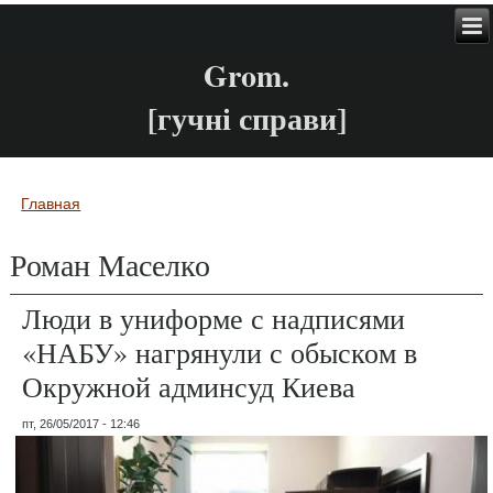
Grom.
[гучні справи]
Главная
Вы здесь
Роман Маселко
Люди в униформе с надписями
«НАБУ» нагрянули с обыском в
Окружной админсуд Киева
пт, 26/05/2017 - 12:46