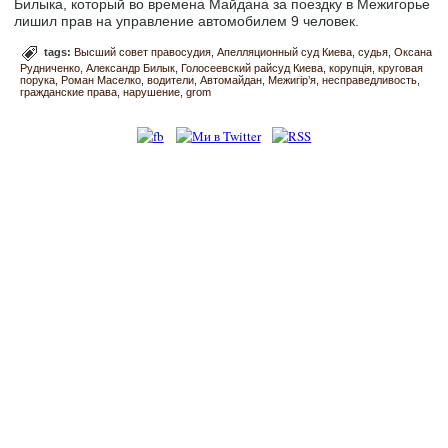
Билыка, который во времена Майдана за поездку в Межигорье
лишил прав на управление автомобилем 9 человек.
tags:
Высший совет правосудия
Апелляционный суд Киева
судья
Оксана
Рудниченко
Александр Билык
Голосеевский райсуд Киева
корупція
круговая
порука
Роман Маселко
водители
Автомайдан
Межигір’я
несправедливость
гражданские права
нарушение
grom