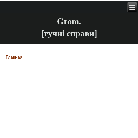
Grom.
[гучні справи]
Главная
Вы здесь