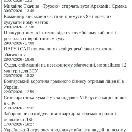
31/07/2026 - 13:37
Михайло Ткач: за «Трухою» стирчать вуха Арахамії і Єрмака
30/07/2026 - 13:49
Командир військової частини примусив 83 підлеглих
будувати йому маєток
29/07/2026 - 21:38
Прокурор знімав інтимне відео у службовому кабінеті і
розсилав співробітницям суду
29/07/2026 - 17:09
НАБУ і САП пошукали у ексвіцепрем’єрки незаконне
збагачення
28/07/2026 - 19:48
Суддя, спійманий на незаконному збагаченні, не знайшов 12
млн грн для ЗСУ
23/07/2026 - 15:32
Болгарський воротила грального бізнесу отримав ліцензії в
Україні
22/07/2026 - 12:59
Син соратника кума Путіна піддався VIP-бусифікації і пішов
в СЗЧ
21/07/2026 - 15:32
Заборонене розслідування: квартирна «схема» в родині
очільника ДБР
17/07/2026 - 18:27
Український отруювач продовжує вбивати людей по всьому