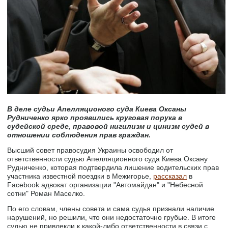
В деле судьи Апелляционого суда Киева Оксаны
Рудниченко ярко проявились круговая порука в
судейской среде, правовой нигилизм и цинизм судей в
отношении соблюдения прав граждан.
Высший совет правосудия Украины освободил от
ответственности судью Апелляционного суда Киева Оксану
Рудниченко, которая подтвердила лишение водительских прав
участника известной поездки в Межигорье,
рассказал
в
Facebook адвокат организации "Автомайдан" и "Небесной
сотни" Роман Маселко.
По его словам, члены совета и сама судья признали наличие
нарушений, но решили, что они недостаточно грубые. В итоге
судью не привлекли к какой-либо ответственности в связи с