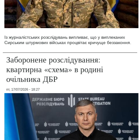
Із журналістських розслідувань випливає, що у виплеканих
Сирським штурмових військах процвітає кричуще беззаконня.
Заборонене розслідування:
квартирна «схема» в родині
очільника ДБР
пт, 17/07/2026 - 18:27