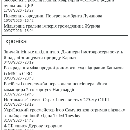
очільника ДБР
17/07/2026 - 18:27
Психопат-городник. Портрет комбрига Лучанова
16/07/2026 - 16:42
Мільярдна гральна імперія громадянина Журила
09/07/2026 - 18:04
хроніка
Звичайнісіньке шкідництво. Джипери і мотокросери хочуть
й надалі знищувати природу Карпат
04/08/2026 - 20:19
Розкрадання міжнародної допомоги: суд відправив Банькова
із МЗС в СІЗО
03/08/2026 - 20:43
Російські спецслужби переконали пенсіонера вбити
командира 2-го корпусу Нацгвардії
31/07/2026 - 19:45
Не тільки «Скеля». Страх і ненависть у 225-му ОШП
31/07/2026 - 18:19
Український гросмейстер Ігор Самуненков отримав відзнаку
за найкрасивіший хід на Titled Tuesday
31/07/2026 - 14:48
ФСБ «шиє» Дурову тероризм