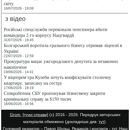
світу
16/07/2026 - 19:08
з відео
Російські спецслужби переконали пенсіонера вбити
командира 2-го корпусу Нацгвардії
31/07/2026 - 19:45
Болгарський воротила грального бізнесу отримав ліцензії в
Україні
22/07/2026 - 12:59
Прокуратура мацає ужгородського депутата за незаконно
накопичене
19/06/2026 - 14:41
У віцепрем’єра Кулеби хочуть конфіскувати столичну
квартиру, записану на сестру
17/06/2026 - 18:19
Співробітник СБУ пропонував бізнесмену закрити
кримінальну справу за $150 тисяч
16/06/2026 - 16:56
Grom.
[гучні справи]
(с) 2016 - 2026. Передрук авторських
матеріалів обмежено (докладніше див.
тут
).
Головний редактор – Павло Шульц. Редакція і контакти -
тут
. Наш