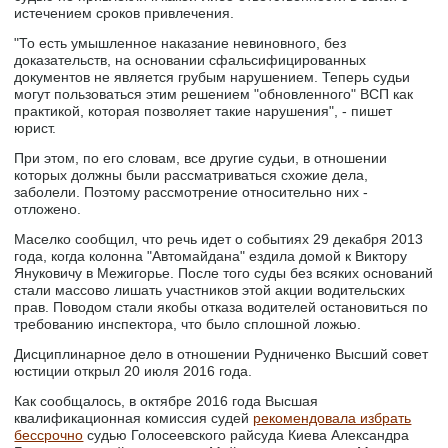
истечением сроков привлечения.
"То есть умышленное наказание невиновного, без
доказательств, на основании сфальсифицированных
документов не является грубым нарушением. Теперь судьи
могут пользоваться этим решением "обновленного" ВСП как
практикой, которая позволяет такие нарушения", - пишет
юрист.
При этом, по его словам, все другие судьи, в отношении
которых должны были рассматриваться схожие дела,
заболели. Поэтому рассмотрение относительно них -
отложено.
Маселко сообщил, что речь идет о событиях 29 декабря 2013
года, когда колонна "Автомайдана" ездила домой к Виктору
Януковичу в Межигорье. После того суды без всяких оснований
стали массово лишать участников этой акции водительских
прав. Поводом стали якобы отказа водителей остановиться по
требованию инспектора, что было сплошной ложью.
Дисциплинарное дело в отношении Рудниченко Высший совет
юстиции открыл 20 июля 2016 года.
Как сообщалось, в октябре 2016 года Высшая
квалификационная комиссия судей
рекомендовала избрать
бессрочно
судью Голосеевского райсуда Киева Александра