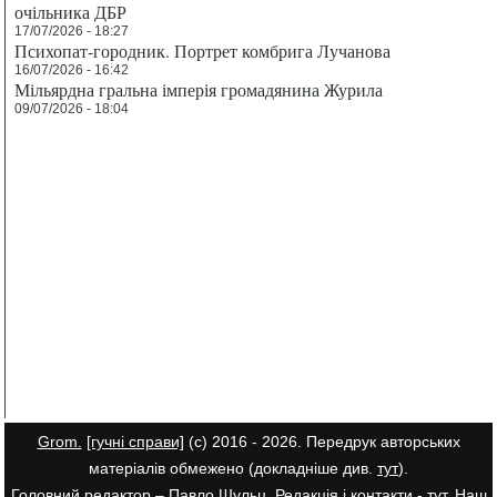
очільника ДБР
17/07/2026 - 18:27
Психопат-городник. Портрет комбрига Лучанова
16/07/2026 - 16:42
Мільярдна гральна імперія громадянина Журила
09/07/2026 - 18:04
Grom.
[гучні справи]
(с) 2016 - 2026. Передрук авторських
матеріалів обмежено (докладніше див.
тут
).
Головний редактор – Павло Шульц. Редакція і контакти -
тут
. Наш