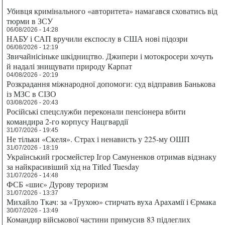
Убивця кримінального «авторитета» намагався сховатись від
тюрми в ЗСУ
06/08/2026 - 14:28
НАБУ і САП вручили експослу в США нові підозри
06/08/2026 - 12:19
Звичайнісіньке шкідництво. Джипери і мотокросери хочуть
й надалі знищувати природу Карпат
04/08/2026 - 20:19
Розкрадання міжнародної допомоги: суд відправив Банькова
із МЗС в СІЗО
03/08/2026 - 20:43
Російські спецслужби переконали пенсіонера вбити
командира 2-го корпусу Нацгвардії
31/07/2026 - 19:45
Не тільки «Скеля». Страх і ненависть у 225-му ОШП
31/07/2026 - 18:19
Український гросмейстер Ігор Самуненков отримав відзнаку
за найкрасивіший хід на Titled Tuesday
31/07/2026 - 14:48
ФСБ «шиє» Дурову тероризм
31/07/2026 - 13:37
Михайло Ткач: за «Трухою» стирчать вуха Арахамії і Єрмака
30/07/2026 - 13:49
Командир військової частини примусив 83 підлеглих