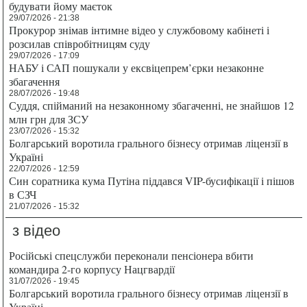
будувати йому маєток
29/07/2026 - 21:38
Прокурор знімав інтимне відео у службовому кабінеті і
розсилав співробітницям суду
29/07/2026 - 17:09
НАБУ і САП пошукали у ексвіцепрем’єрки незаконне
збагачення
28/07/2026 - 19:48
Суддя, спійманий на незаконному збагаченні, не знайшов 12
млн грн для ЗСУ
23/07/2026 - 15:32
Болгарський воротила грального бізнесу отримав ліцензії в
Україні
22/07/2026 - 12:59
Син соратника кума Путіна піддався VIP-бусифікації і пішов
в СЗЧ
21/07/2026 - 15:32
з відео
Російські спецслужби переконали пенсіонера вбити
командира 2-го корпусу Нацгвардії
31/07/2026 - 19:45
Болгарський воротила грального бізнесу отримав ліцензії в
Україні