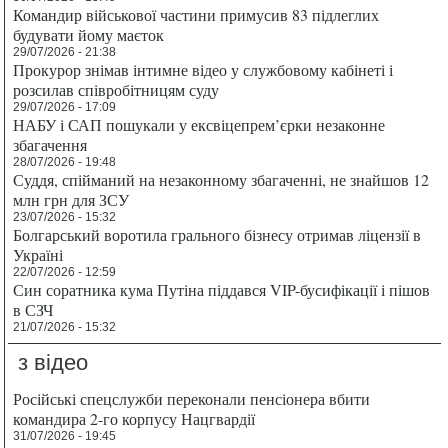
Командир військової частини примусив 83 підлеглих
будувати йому маєток
29/07/2026 - 21:38
Прокурор знімав інтимне відео у службовому кабінеті і
розсилав співробітницям суду
29/07/2026 - 17:09
НАБУ і САП пошукали у ексвіцепрем’єрки незаконне
збагачення
28/07/2026 - 19:48
Суддя, спійманий на незаконному збагаченні, не знайшов 12
млн грн для ЗСУ
23/07/2026 - 15:32
Болгарський воротила грального бізнесу отримав ліцензії в
Україні
22/07/2026 - 12:59
Син соратника кума Путіна піддався VIP-бусифікації і пішов
в СЗЧ
21/07/2026 - 15:32
з відео
Російські спецслужби переконали пенсіонера вбити
командира 2-го корпусу Нацгвардії
31/07/2026 - 19:45