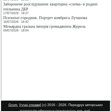
Заборонене розслідування: квартирна «схема» в родині
очільника ДБР
17/07/2026 - 18:27
Психопат-городник. Портрет комбрига Лучанова
16/07/2026 - 16:42
Мільярдна гральна імперія громадянина Журила
09/07/2026 - 18:04
Grom.
[гучні справи]
(с) 2016 - 2026. Передрук авторських
матеріалів обмежено (докладніше див.
тут
).