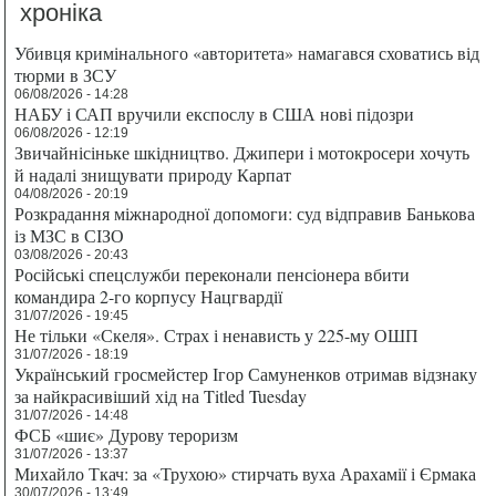
хроніка
Убивця кримінального «авторитета» намагався сховатись від
тюрми в ЗСУ
06/08/2026 - 14:28
НАБУ і САП вручили експослу в США нові підозри
06/08/2026 - 12:19
Звичайнісіньке шкідництво. Джипери і мотокросери хочуть
й надалі знищувати природу Карпат
04/08/2026 - 20:19
Розкрадання міжнародної допомоги: суд відправив Банькова
із МЗС в СІЗО
03/08/2026 - 20:43
Російські спецслужби переконали пенсіонера вбити
командира 2-го корпусу Нацгвардії
31/07/2026 - 19:45
Не тільки «Скеля». Страх і ненависть у 225-му ОШП
31/07/2026 - 18:19
Український гросмейстер Ігор Самуненков отримав відзнаку
за найкрасивіший хід на Titled Tuesday
31/07/2026 - 14:48
ФСБ «шиє» Дурову тероризм
31/07/2026 - 13:37
Михайло Ткач: за «Трухою» стирчать вуха Арахамії і Єрмака
30/07/2026 - 13:49