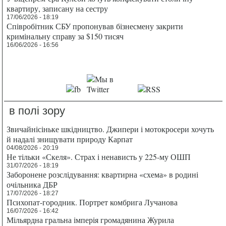
квартиру, записану на сестру
17/06/2026 - 18:19
Співробітник СБУ пропонував бізнесмену закрити
кримінальну справу за $150 тисяч
16/06/2026 - 16:56
в полі зору
Звичайнісіньке шкідництво. Джипери і мотокросери хочуть
й надалі знищувати природу Карпат
04/08/2026 - 20:19
Не тільки «Скеля». Страх і ненависть у 225-му ОШП
31/07/2026 - 18:19
Заборонене розслідування: квартирна «схема» в родині
очільника ДБР
17/07/2026 - 18:27
Психопат-городник. Портрет комбрига Лучанова
16/07/2026 - 16:42
Мільярдна гральна імперія громадянина Журила