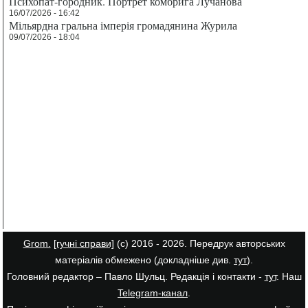
Психопат-городник. Портрет комбрига Лучанова
16/07/2026 - 16:42
Мільярдна гральна імперія громадянина Журила
09/07/2026 - 18:04
Grom.
[гучні справи]
(с) 2016 - 2026. Передрук авторських
матеріалів обмежено (докладніше див.
тут
).
Головний редактор – Павло Шульц. Редакція і контакти -
тут
. Наш
Telegram-канал
.