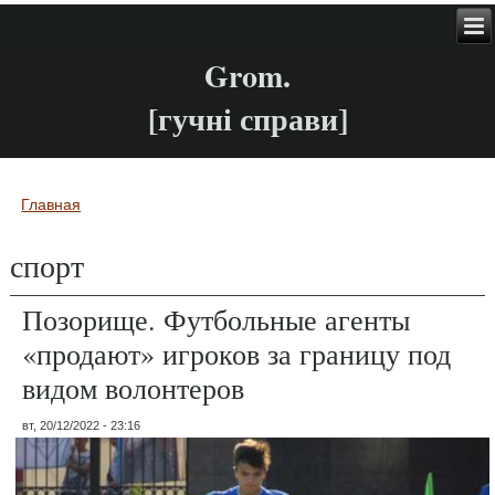
Grom.
[гучні справи]
Главная
Вы здесь
спорт
Позорище. Футбольные агенты
«продают» игроков за границу под
видом волонтеров
вт, 20/12/2022 - 23:16