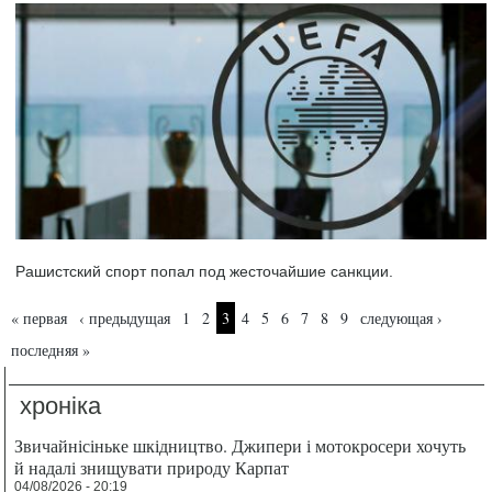
Рашистский спорт попал под жесточайшие санкции.
Страницы
« первая
‹ предыдущая
1
2
3
4
5
6
7
8
9
следующая ›
последняя »
хроніка
Звичайнісіньке шкідництво. Джипери і мотокросери хочуть
й надалі знищувати природу Карпат
04/08/2026 - 20:19