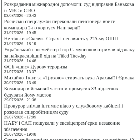
Розкрадання міжнародної допомоги: суд відправив Банькова
із МЗС в СІЗО
03/08/2026 - 20:43
Російські спецслужби переконали пенсіонера вбити
командира 2-го корпусу Нацгвардії
31/07/2026 - 19:45
Не тільки «Скеля». Страх і ненависть у 225-му ОШП
31/07/2026 - 18:19
Український гросмейстер Ігор Самуненков отримав відзнаку
за найкрасивіший хід на Titled Tuesday
31/07/2026 - 14:48
ФСБ «шиє» Дурову тероризм
31/07/2026 - 13:37
Михайло Ткач: за «Трухою» стирчать вуха Арахамії і Єрмака
30/07/2026 - 13:49
Командир військової частини примусив 83 підлеглих
будувати йому маєток
29/07/2026 - 21:38
Прокурор знімав інтимне відео у службовому кабінеті і
розсилав співробітницям суду
29/07/2026 - 17:09
НАБУ і САП пошукали у ексвіцепрем’єрки незаконне
збагачення
28/07/2026 - 19:48
Суддя, спійманий на незаконному збагаченні, не знайшов 12