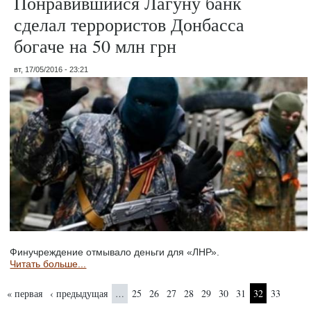
Понравившийся Лагуну банк
сделал террористов Донбасса
богаче на 50 млн грн
вт, 17/05/2016 - 23:21
Финучреждение отмывало деньги для «ЛНР».
Читать больше...
Страницы
« первая
‹ предыдущая
25
26
27
28
29
30
31
32
33
…