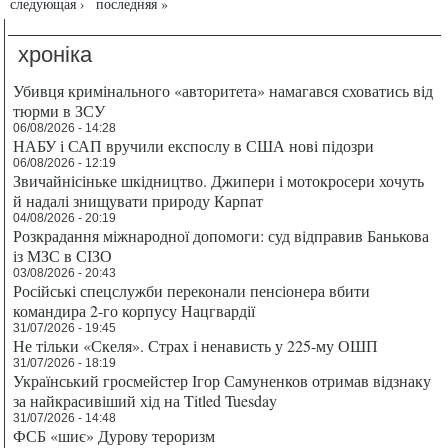
следующая ›
последняя »
хроніка
Убивця кримінального «авторитета» намагався сховатись від
тюрми в ЗСУ
06/08/2026 - 14:28
НАБУ і САП вручили експослу в США нові підозри
06/08/2026 - 12:19
Звичайнісіньке шкідництво. Джипери і мотокросери хочуть
й надалі знищувати природу Карпат
04/08/2026 - 20:19
Розкрадання міжнародної допомоги: суд відправив Банькова
із МЗС в СІЗО
03/08/2026 - 20:43
Російські спецслужби переконали пенсіонера вбити
командира 2-го корпусу Нацгвардії
31/07/2026 - 19:45
Не тільки «Скеля». Страх і ненависть у 225-му ОШП
31/07/2026 - 18:19
Український гросмейстер Ігор Самуненков отримав відзнаку
за найкрасивіший хід на Titled Tuesday
31/07/2026 - 14:48
ФСБ «шиє» Дурову тероризм