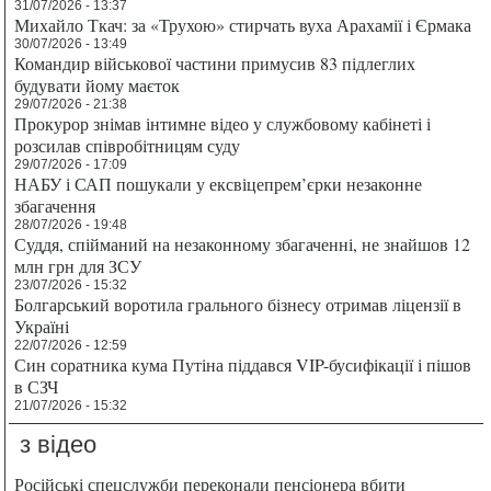
31/07/2026 - 13:37
Михайло Ткач: за «Трухою» стирчать вуха Арахамії і Єрмака
30/07/2026 - 13:49
Командир військової частини примусив 83 підлеглих
будувати йому маєток
29/07/2026 - 21:38
Прокурор знімав інтимне відео у службовому кабінеті і
розсилав співробітницям суду
29/07/2026 - 17:09
НАБУ і САП пошукали у ексвіцепрем’єрки незаконне
збагачення
28/07/2026 - 19:48
Суддя, спійманий на незаконному збагаченні, не знайшов 12
млн грн для ЗСУ
23/07/2026 - 15:32
Болгарський воротила грального бізнесу отримав ліцензії в
Україні
22/07/2026 - 12:59
Син соратника кума Путіна піддався VIP-бусифікації і пішов
в СЗЧ
21/07/2026 - 15:32
з відео
Російські спецслужби переконали пенсіонера вбити