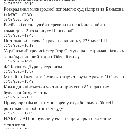
04/08/2026 - 20:19
Розкрадання міжнародної допомоги: суд відправив Банькова
із МЗС в СІЗО
03/08/2026 - 20:43
Російські спецслужби переконали пенсіонера вбити
командира 2-го корпусу Нацгвардії
31/07/2026 - 19:45
Не тільки «Скеля». Страх і ненависть у 225-му ОШП
31/07/2026 - 18:19
Український гросмейстер Ігор Самуненков отримав відзнаку
за найкрасивіший хід на Titled Tuesday
31/07/2026 - 14:48
ФСБ «шиє» Дурову тероризм
31/07/2026 - 13:37
Михайло Ткач: за «Трухою» стирчать вуха Арахамії і Єрмака
30/07/2026 - 13:49
Командир військової частини примусив 83 підлеглих
будувати йому маєток
29/07/2026 - 21:38
Прокурор знімав інтимне відео у службовому кабінеті і
розсилав співробітницям суду
29/07/2026 - 17:09
НАБУ і САП пошукали у ексвіцепрем’єрки незаконне
збагачення