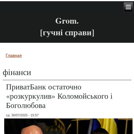
Grom.
[гучні справи]
Главная
Вы здесь
фінанси
ПриватБанк остаточно
«розкуркулив» Коломойського і
Боголюбова
ср, 30/07/2025 - 15:57