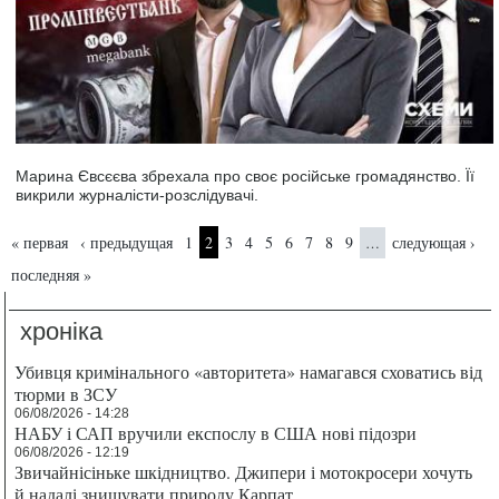
Марина Євсєєва збрехала про своє російське громадянство. Її
викрили журналісти-розслідувачі.
Страницы
« первая
‹ предыдущая
1
2
3
4
5
6
7
8
9
следующая ›
…
последняя »
хроніка
Убивця кримінального «авторитета» намагався сховатись від
тюрми в ЗСУ
06/08/2026 - 14:28
НАБУ і САП вручили експослу в США нові підозри
06/08/2026 - 12:19
Звичайнісіньке шкідництво. Джипери і мотокросери хочуть
й надалі знищувати природу Карпат