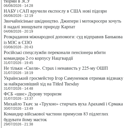
тюрми в ЗСУ
06/08/2026 - 14:28
НАБУ і САП вручили експослу в США нові підозри
06/08/2026 - 12:19
Звичайнісіньке шкідництво. Джипери і мотокросери хочуть
й надалі знищувати природу Карпат
04/08/2026 - 20:19
Розкрадання міжнародної допомоги: суд відправив Банькова
із МЗС в СІЗО
03/08/2026 - 20:43
Російські спецслужби переконали пенсіонера вбити
командира 2-го корпусу Нацгвардії
31/07/2026 - 19:45
Не тільки «Скеля». Страх і ненависть у 225-му ОШП
31/07/2026 - 18:19
Український гросмейстер Ігор Самуненков отримав відзнаку
за найкрасивіший хід на Titled Tuesday
31/07/2026 - 14:48
ФСБ «шиє» Дурову тероризм
31/07/2026 - 13:37
Михайло Ткач: за «Трухою» стирчать вуха Арахамії і Єрмака
30/07/2026 - 13:49
Командир військової частини примусив 83 підлеглих
будувати йому маєток
29/07/2026 - 21:38