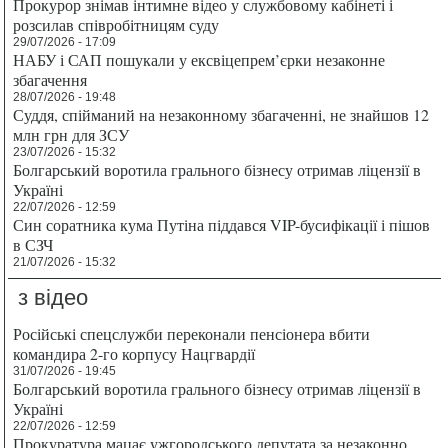
Прокурор знімав інтимне відео у службовому кабінеті і
розсилав співробітницям суду
29/07/2026 - 17:09
НАБУ і САП пошукали у ексвіцепрем’єрки незаконне
збагачення
28/07/2026 - 19:48
Суддя, спійманий на незаконному збагаченні, не знайшов 12
млн грн для ЗСУ
23/07/2026 - 15:32
Болгарський воротила грального бізнесу отримав ліцензії в
Україні
22/07/2026 - 12:59
Син соратника кума Путіна піддався VIP-бусифікації і пішов
в СЗЧ
21/07/2026 - 15:32
з відео
Російські спецслужби переконали пенсіонера вбити
командира 2-го корпусу Нацгвардії
31/07/2026 - 19:45
Болгарський воротила грального бізнесу отримав ліцензії в
Україні
22/07/2026 - 12:59
Прокуратура мацає ужгородського депутата за незаконно