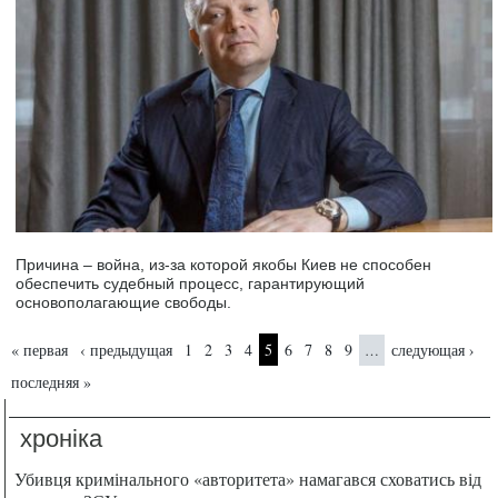
Причина – война, из-за которой якобы Киев не способен
обеспечить судебный процесс, гарантирующий
основополагающие свободы.
Страницы
« первая
‹ предыдущая
1
2
3
4
5
6
7
8
9
следующая ›
…
последняя »
хроніка
Убивця кримінального «авторитета» намагався сховатись від