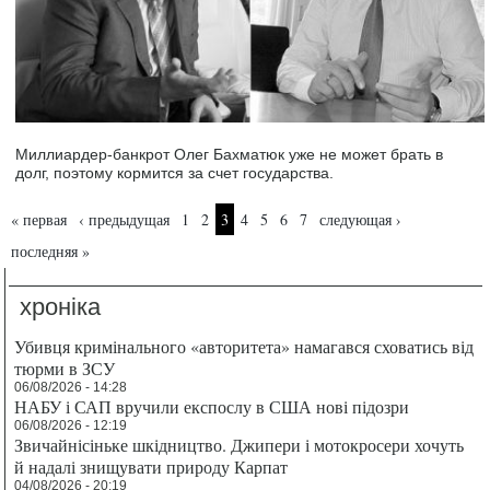
Миллиардер-банкрот Олег Бахматюк уже не может брать в
долг, поэтому кормится за счет государства.
Страницы
« первая
‹ предыдущая
1
2
3
4
5
6
7
следующая ›
последняя »
хроніка
Убивця кримінального «авторитета» намагався сховатись від
тюрми в ЗСУ
06/08/2026 - 14:28
НАБУ і САП вручили експослу в США нові підозри
06/08/2026 - 12:19
Звичайнісіньке шкідництво. Джипери і мотокросери хочуть
й надалі знищувати природу Карпат
04/08/2026 - 20:19