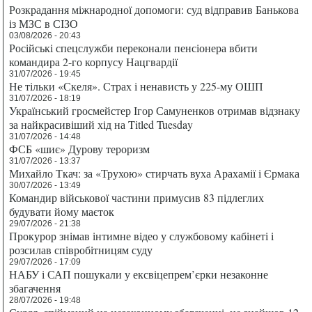
Розкрадання міжнародної допомоги: суд відправив Банькова
із МЗС в СІЗО
03/08/2026 - 20:43
Російські спецслужби переконали пенсіонера вбити
командира 2-го корпусу Нацгвардії
31/07/2026 - 19:45
Не тільки «Скеля». Страх і ненависть у 225-му ОШП
31/07/2026 - 18:19
Український гросмейстер Ігор Самуненков отримав відзнаку
за найкрасивіший хід на Titled Tuesday
31/07/2026 - 14:48
ФСБ «шиє» Дурову тероризм
31/07/2026 - 13:37
Михайло Ткач: за «Трухою» стирчать вуха Арахамії і Єрмака
30/07/2026 - 13:49
Командир військової частини примусив 83 підлеглих
будувати йому маєток
29/07/2026 - 21:38
Прокурор знімав інтимне відео у службовому кабінеті і
розсилав співробітницям суду
29/07/2026 - 17:09
НАБУ і САП пошукали у ексвіцепрем’єрки незаконне
збагачення
28/07/2026 - 19:48