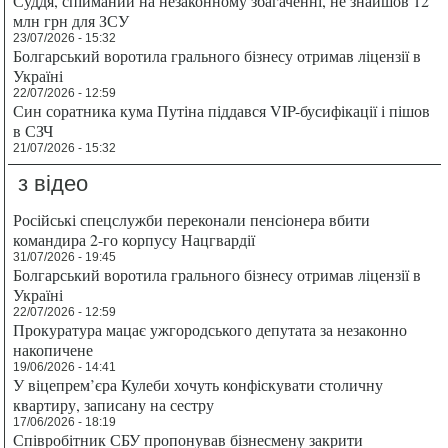
Суддя, спійманий на незаконному збагаченні, не знайшов 12
млн грн для ЗСУ
23/07/2026 - 15:32
Болгарський воротила грального бізнесу отримав ліцензії в
Україні
22/07/2026 - 12:59
Син соратника кума Путіна піддався VIP-бусифікації і пішов
в СЗЧ
21/07/2026 - 15:32
з відео
Російські спецслужби переконали пенсіонера вбити
командира 2-го корпусу Нацгвардії
31/07/2026 - 19:45
Болгарський воротила грального бізнесу отримав ліцензії в
Україні
22/07/2026 - 12:59
Прокуратура мацає ужгородського депутата за незаконно
накопичене
19/06/2026 - 14:41
У віцепрем’єра Кулеби хочуть конфіскувати столичну
квартиру, записану на сестру
17/06/2026 - 18:19
Співробітник СБУ пропонував бізнесмену закрити