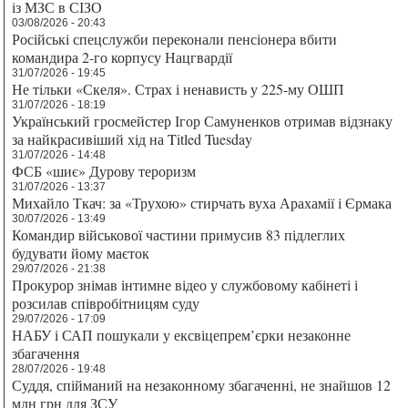
із МЗС в СІЗО
03/08/2026 - 20:43
Російські спецслужби переконали пенсіонера вбити
командира 2-го корпусу Нацгвардії
31/07/2026 - 19:45
Не тільки «Скеля». Страх і ненависть у 225-му ОШП
31/07/2026 - 18:19
Український гросмейстер Ігор Самуненков отримав відзнаку
за найкрасивіший хід на Titled Tuesday
31/07/2026 - 14:48
ФСБ «шиє» Дурову тероризм
31/07/2026 - 13:37
Михайло Ткач: за «Трухою» стирчать вуха Арахамії і Єрмака
30/07/2026 - 13:49
Командир військової частини примусив 83 підлеглих
будувати йому маєток
29/07/2026 - 21:38
Прокурор знімав інтимне відео у службовому кабінеті і
розсилав співробітницям суду
29/07/2026 - 17:09
НАБУ і САП пошукали у ексвіцепрем’єрки незаконне
збагачення
28/07/2026 - 19:48
Суддя, спійманий на незаконному збагаченні, не знайшов 12
млн грн для ЗСУ