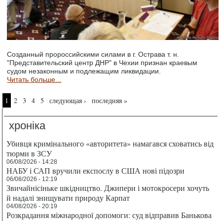
Созданный пророссийскими силами в г. Острава т. н.
"Представительский центр ДНР" в Чехии признан краевым
судом незаконным и подлежащим ликвидации.
Читать больше...
Страницы
1
2
3
4
5
следующая ›
последняя »
хроніка
Убивця кримінального «авторитета» намагався сховатись від
тюрми в ЗСУ
06/08/2026 - 14:28
НАБУ і САП вручили експослу в США нові підозри
06/08/2026 - 12:19
Звичайнісіньке шкідництво. Джипери і мотокросери хочуть
й надалі знищувати природу Карпат
04/08/2026 - 20:19
Розкрадання міжнародної допомоги: суд відправив Банькова