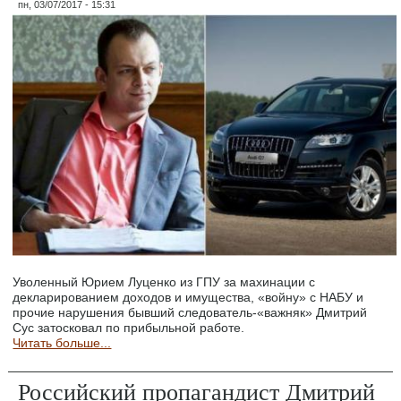
пн, 03/07/2017 - 15:31
Уволенный Юрием Луценко из ГПУ за махинации c
декларированием доходов и имущества, «войну» с НАБУ и
прочие нарушения бывший следователь-«важняк» Дмитрий
Сус затосковал по прибыльной работе.
Читать больше...
Российский пропагандист Дмитрий