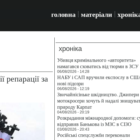
головна
матеріали
хронік
хроніка
Убивця кримінального «авторитета»
намагався сховатись від тюрми в ЗСУ
06/08/2026 - 14:28
ї репарації за
НАБУ і САП вручили експослу в СШ
нові підозри
06/08/2026 - 12:19
Звичайнісіньке шкідництво. Джипери 
мотокросери хочуть й надалі знищува
природу Карпат
04/08/2026 - 20:19
Розкрадання міжнародної допомоги: с
відправив Банькова із МЗС в СІЗО
03/08/2026 - 20:43
Російські спецслужби переконали