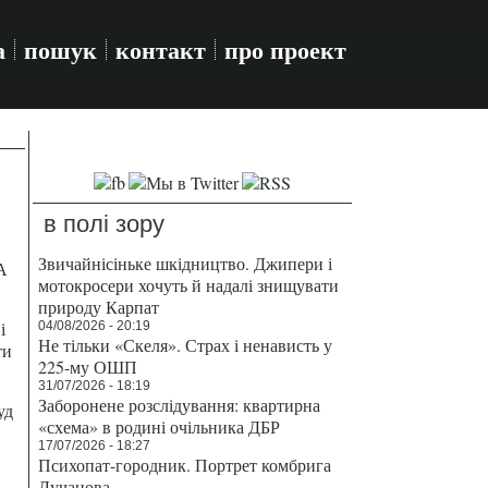
а
пошук
контакт
про проект
в полі зору
Звичайнісіньке шкідництво. Джипери і
А
мотокросери хочуть й надалі знищувати
природу Карпат
і
04/08/2026 - 20:19
Не тільки «Скеля». Страх і ненависть у
ти
225-му ОШП
31/07/2026 - 18:19
Заборонене розслідування: квартирна
уд
«схема» в родині очільника ДБР
17/07/2026 - 18:27
Психопат-городник. Портрет комбрига
Лучанова