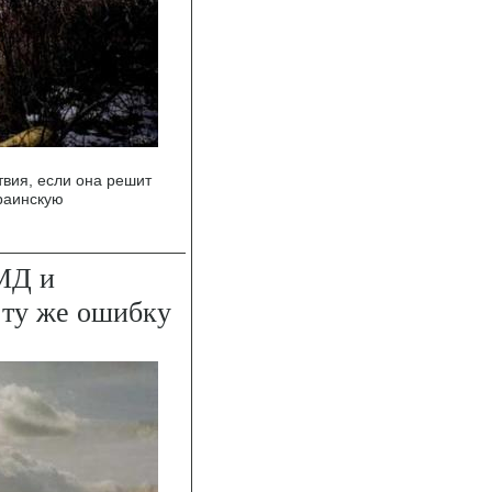
твия, если она решит
раинскую
МД и
 ту же ошибку