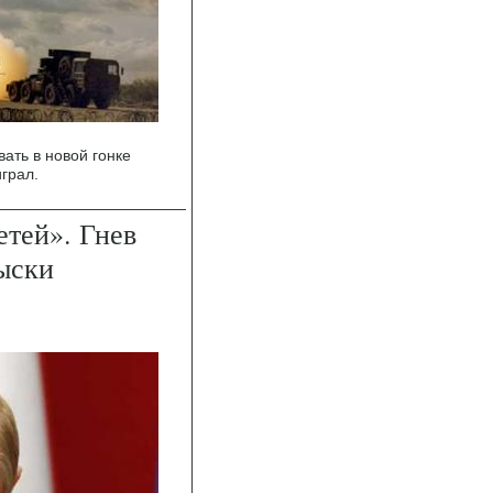
ать в новой гонке
грал.
тей». Гнев
ыски