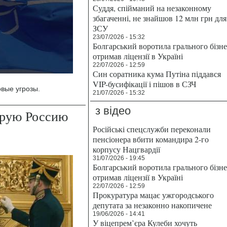
Суддя, спійманий на незаконному
збагаченні, не знайшов 12 млн грн для
ЗСУ
23/07/2026 - 15:32
Болгарський воротила грального бізн
отримав ліцензії в Україні
22/07/2026 - 12:59
Син соратника кума Путіна піддався
VIP-бусифікації і пішов в СЗЧ
вые угрозы.
21/07/2026 - 15:32
з відео
брую Россию
Російські спецслужби переконали
пенсіонера вбити командира 2-го
корпусу Нацгвардії
31/07/2026 - 19:45
Болгарський воротила грального бізн
отримав ліцензії в Україні
22/07/2026 - 12:59
Прокуратура мацає ужгородського
депутата за незаконно накопичене
19/06/2026 - 14:41
У віцепрем’єра Кулеби хочуть