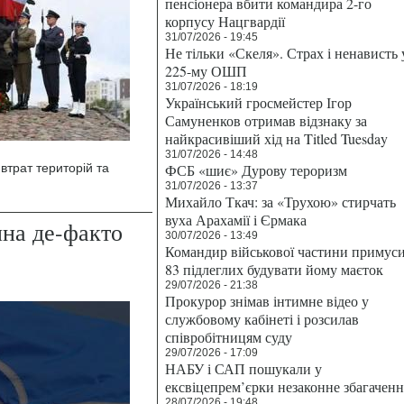
пенсіонера вбити командира 2-го
корпусу Нацгвардії
31/07/2026 - 19:45
Не тільки «Скеля». Страх і ненависть 
225-му ОШП
31/07/2026 - 18:19
Український гросмейстер Ігор
Самуненков отримав відзнаку за
найкрасивіший хід на Titled Tuesday
31/07/2026 - 14:48
втрат територій та
ФСБ «шиє» Дурову тероризм
31/07/2026 - 13:37
Михайло Ткач: за «Трухою» стирчать
вуха Арахамії і Єрмака
на де-факто
30/07/2026 - 13:49
Командир військової частини примус
83 підлеглих будувати йому маєток
29/07/2026 - 21:38
Прокурор знімав інтимне відео у
службовому кабінеті і розсилав
співробітницям суду
29/07/2026 - 17:09
НАБУ і САП пошукали у
ексвіцепрем’єрки незаконне збагаченн
28/07/2026 - 19:48