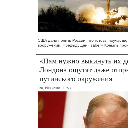
США дали понять России, что готовы поучаствов
вооружений. Предыдущей «забег» Кремль прои
«Нам нужно выкинуть их де
Лондона ощутят даже отпр
путинского окружения
пн, 19/03/2018 - 13:53