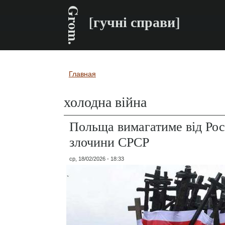
Grom.
[гучні справи]
Главная
Вы здесь
холодна війна
Польща вимагатиме від Росі
злочини СРСР
ср, 18/02/2026 - 18:33