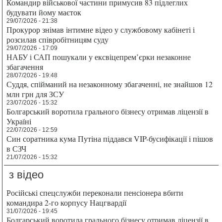
Командир військової частини примусив 83 підлеглих
будувати йому маєток
29/07/2026 - 21:38
Прокурор знімав інтимне відео у службовому кабінеті і
розсилав співробітницям суду
29/07/2026 - 17:09
НАБУ і САП пошукали у ексвіцепрем’єрки незаконне
збагачення
28/07/2026 - 19:48
Суддя, спійманий на незаконному збагаченні, не знайшов 12
млн грн для ЗСУ
23/07/2026 - 15:32
Болгарський воротила грального бізнесу отримав ліцензії в
Україні
22/07/2026 - 12:59
Син соратника кума Путіна піддався VIP-бусифікації і пішов
в СЗЧ
21/07/2026 - 15:32
з відео
Російські спецслужби переконали пенсіонера вбити
командира 2-го корпусу Нацгвардії
31/07/2026 - 19:45
Болгарський воротила грального бізнесу отримав ліцензії в