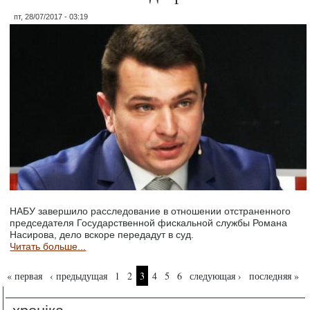
пт, 28/07/2017 - 03:19
НАБУ завершило расследование в отношении отстраненного
председателя Государственной фискальной службы Романа
Насирова, дело вскоре передадут в суд.
Читать больше...
Страницы
« первая
‹ предыдущая
1
2
3
4
5
6
следующая ›
последняя »