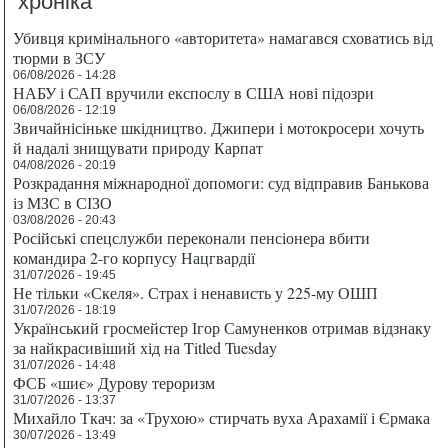
хроніка
Убивця кримінального «авторитета» намагався сховатись від
тюрми в ЗСУ
06/08/2026 - 14:28
НАБУ і САП вручили експослу в США нові підозри
06/08/2026 - 12:19
Звичайнісіньке шкідництво. Джипери і мотокросери хочуть
й надалі знищувати природу Карпат
04/08/2026 - 20:19
Розкрадання міжнародної допомоги: суд відправив Банькова
із МЗС в СІЗО
03/08/2026 - 20:43
Російські спецслужби переконали пенсіонера вбити
командира 2-го корпусу Нацгвардії
31/07/2026 - 19:45
Не тільки «Скеля». Страх і ненависть у 225-му ОШП
31/07/2026 - 18:19
Український гросмейстер Ігор Самуненков отримав відзнаку
за найкрасивіший хід на Titled Tuesday
31/07/2026 - 14:48
ФСБ «шиє» Дурову тероризм
31/07/2026 - 13:37
Михайло Ткач: за «Трухою» стирчать вуха Арахамії і Єрмака
30/07/2026 - 13:49